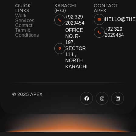
QUICK
KARACHI
CONTACT
LINKS
(HQ)
APEX
Work
+92 329
HELLO@THE
Services
2029454
Contact
+92 329
Term &
OFFICE
Conditions
2029454
NO. R-
197,
SECTOR
11-L,
NORTH
KARACHI
F
I
L
© 2025 APEX
a
n
i
c
s
n
e
t
k
b
a
e
o
g
d
o
r
i
k
a
n
m