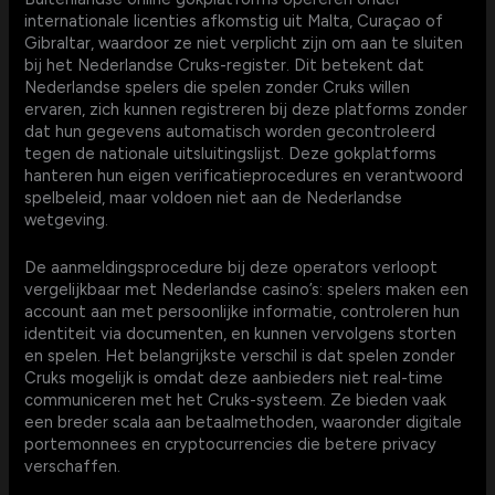
internationale licenties afkomstig uit Malta, Curaçao of
Gibraltar, waardoor ze niet verplicht zijn om aan te sluiten
bij het Nederlandse Cruks-register. Dit betekent dat
Nederlandse spelers die spelen zonder Cruks willen
ervaren, zich kunnen registreren bij deze platforms zonder
dat hun gegevens automatisch worden gecontroleerd
tegen de nationale uitsluitingslijst. Deze gokplatforms
hanteren hun eigen verificatieprocedures en verantwoord
spelbeleid, maar voldoen niet aan de Nederlandse
wetgeving.
De aanmeldingsprocedure bij deze operators verloopt
vergelijkbaar met Nederlandse casino’s: spelers maken een
account aan met persoonlijke informatie, controleren hun
identiteit via documenten, en kunnen vervolgens storten
en spelen. Het belangrijkste verschil is dat spelen zonder
Cruks mogelijk is omdat deze aanbieders niet real-time
communiceren met het Cruks-systeem. Ze bieden vaak
een breder scala aan betaalmethoden, waaronder digitale
portemonnees en cryptocurrencies die betere privacy
verschaffen.