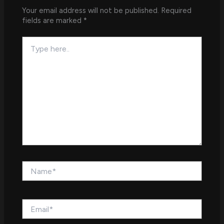
Your email address will not be published.
Required
fields are marked
*
Type
here..
Name*
Email*