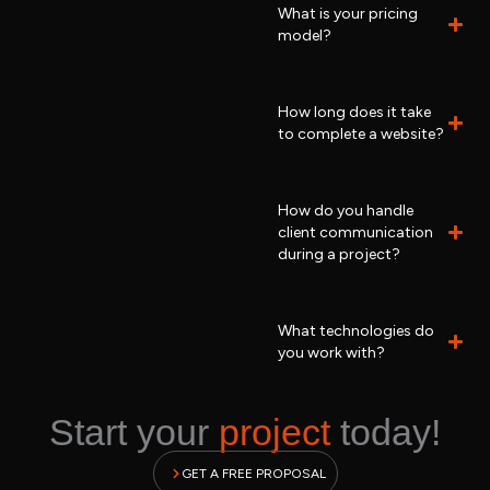
What is your pricing
model?
How long does it take
to complete a website?
How do you handle
client communication
during a project?
What technologies do
you work with?
Start your
project
today!
GET A FREE PROPOSAL