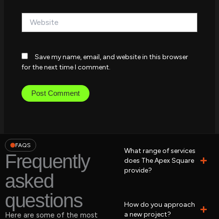
Website
Save my name, email, and website in this browser
for the next time I comment.
FAQS
What range of services
Frequently
does The Apex Square
provide?
asked
questions
How do you approach
a new project?
Here are some of the most