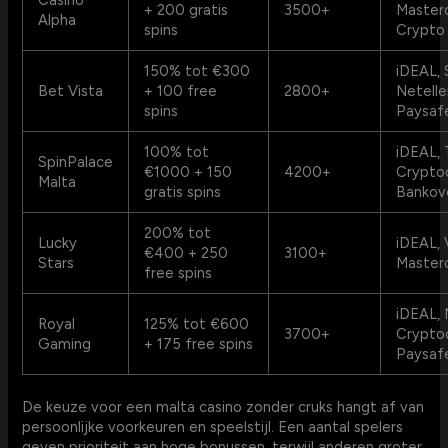
+ 200 gratis
3500+
Masterc
Alpha
spins
Crypto
150% tot €300
iDEAL, S
Bet Vista
+ 100 free
2800+
Netelle
spins
Paysaf
100% tot
iDEAL, 
SpinPalace
€1000 + 150
4200+
Cryptoc
Malta
gratis spins
Bankove
200% tot
Lucky
iDEAL, 
€400 + 250
3100+
Stars
Masterca
free spins
iDEAL, 
Royal
125% tot €600
3700+
Cryptoc
Gaming
+ 175 free spins
Paysaf
De keuze voor een malta casino zonder cruks hangt af van
persoonlijke voorkeuren en speelstijl. Een aantal spelers
geven prioriteit aan hoge bonussen, terwijl anderen groter