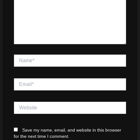
Name*
Email*
Website
Save my name, email, and website in this browser
for the next time I comment.