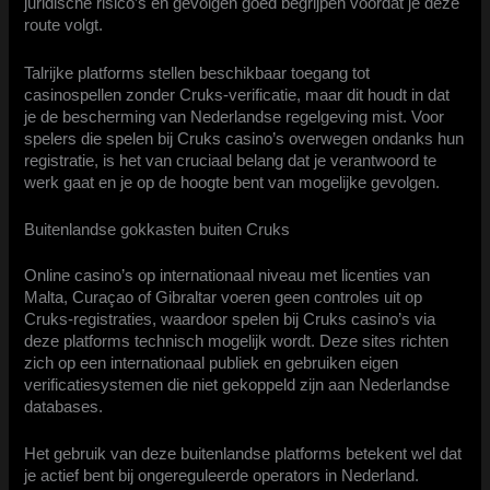
juridische risico’s en gevolgen goed begrijpen voordat je deze
route volgt.
Talrijke platforms stellen beschikbaar toegang tot
casinospellen zonder Cruks-verificatie, maar dit houdt in dat
je de bescherming van Nederlandse regelgeving mist. Voor
spelers die spelen bij Cruks casino’s overwegen ondanks hun
registratie, is het van cruciaal belang dat je verantwoord te
werk gaat en je op de hoogte bent van mogelijke gevolgen.
Buitenlandse gokkasten buiten Cruks
Online casino’s op internationaal niveau met licenties van
Malta, Curaçao of Gibraltar voeren geen controles uit op
Cruks-registraties, waardoor spelen bij Cruks casino’s via
deze platforms technisch mogelijk wordt. Deze sites richten
zich op een internationaal publiek en gebruiken eigen
verificatiesystemen die niet gekoppeld zijn aan Nederlandse
databases.
Het gebruik van deze buitenlandse platforms betekent wel dat
je actief bent bij ongereguleerde operators in Nederland.