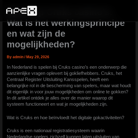
Skip
to
Speel op Cruks casino’s:
content
Wat is het werkingsprincipe
en wat zijn de
mogelijkheden?
By
admin
/
May 29, 2026
In Nederland is spelen bij Cruks casino’s een onderwerp die
aanzienlijke vragen oplevert bij gokliefhebbers. Cruks, het
Centraal Register Uitsluiting Kansspelen, heeft een
belangrijke rol in de bescherming van spelers, maar wat houdt
dit eigenlijk in voor jouw mogelijkheden om online te gokken?
In dit artikel ontdek je alles over de manier waarop dit
systeem functioneert en wat je mogelijkheden zijn.
Wat is Cruks en hoe beïnvloedt het digitale gokactiviteiten?
Cruks is een nationaal registratiesysteem waarin
Nederlandse spelers zichzelf kunnen laten uitsluiten van