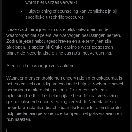
wordt niet vanzelf verwerkt
Hulpverlening of counseling kan verplicht zijn bij
specifieke uitschrijfprocedures
Deze wachttermijnen zijn opzettelijk ontworpen om te
waarborgen dat spelers weloverwogen beslissingen nemen.
Zodra je jezelf hebt uitgeschreven en alle termijnen zijn
afgelopen, is spelen bij Cruks casino’s weer toegestaan
binnen de Nederlandse online casino’s met vergunning.
Steun en hulp voor gokverslaafden
Wanneer mensen problemen ondervinden met gokgedrag, is
het essentieel om tijdig professionele hulp te zoeken. Hoewel
sommigen denken dat spelen bij Cruks casino’s een
oplossing biedt, is het belangrijk te beseffen dat verslaving
gespecialiseerde ondersteuning vereist. In Nederland zijn
meerdere instanties beschikbaar die kostenloze en discrete
hulp bieden aan personen die kampen met gokverslaving en
hun naasten.