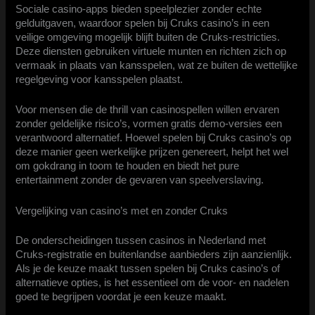
Sociale casino-apps bieden speelplezier zonder echte
gelduitgaven, waardoor spelen bij Cruks casino’s in een
veilige omgeving mogelijk blijft buiten de Cruks-restricties.
Deze diensten gebruiken virtuele munten en richten zich op
vermaak in plaats van kansspelen, wat ze buiten de wettelijke
regelgeving voor kansspelen plaatst.
Voor mensen die de thrill van casinospellen willen ervaren
zonder geldelijke risico’s, vormen gratis demo-versies een
verantwoord alternatief. Hoewel spelen bij Cruks casino’s op
deze manier geen werkelijke prijzen genereert, helpt het wel
om gokdrang in toom te houden en biedt het pure
entertainment zonder de gevaren van speelverslaving.
Vergelijking van casino’s met en zonder Cruks
De onderscheidingen tussen casinos in Nederland met
Cruks-registratie en buitenlandse aanbieders zijn aanzienlijk.
Als je de keuze maakt tussen spelen bij Cruks casino’s of
alternatieve opties, is het essentieel om de voor- en nadelen
goed te begrijpen voordat je een keuze maakt.