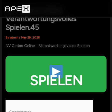
Skip
to
NV Casino Online
content
Verantwortungsvolles
Spielen.45
By
admin
/
May 29, 2026
NV Casino Online – Verantwortungsvolles Spielen
SPIELEN
Содержимое