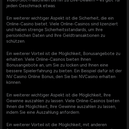
jeden Geschmack etwas.
Ein weiterer wichtiger Aspekt ist die Sicherheit, die ein
Online-Casino bietet. Viele Online-Casinos sind lizenziert
und haben strenge Sicherheitsstandards, um Ihre
persönlichen Daten und Ihre Geldtransaktionen zu
schützen.
Ein weiterer Vorteil ist die Möglichkeit, Bonusangebote zu
erhalten. Viele Online-Casinos bieten Ihnen
Bonusangebote an, um Sie zu locken und Ihnen eine
bessere Spielerfahrung zu bieten. Ein Beispiel dafür ist der
NV Casino Online Bonus, den Sie bei NVCasino erhalten
können.
Ein weiterer wichtiger Aspekt ist die Möglichkeit, Ihre
Gewinne auszahlen zu lassen. Viele Online-Casinos bieten
Ihnen die Möglichkeit, Ihre Gewinne auszahlen zu lassen,
indem Sie eine Auszahlung anfordern.
Ein weiterer Vorteil ist die Möglichkeit, mit anderen