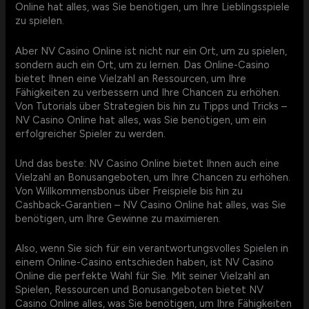
Online hat alles, was Sie benötigen, um Ihre Lieblingsspiele
zu spielen.
Aber NV Casino Online ist nicht nur ein Ort, um zu spielen,
sondern auch ein Ort, um zu lernen. Das Online-Casino
bietet Ihnen eine Vielzahl an Ressourcen, um Ihre
Fähigkeiten zu verbessern und Ihre Chancen zu erhöhen.
Von Tutorials über Strategien bis hin zu Tipps und Tricks –
NV Casino Online hat alles, was Sie benötigen, um ein
erfolgreicher Spieler zu werden.
Und das beste: NV Casino Online bietet Ihnen auch eine
Vielzahl an Bonusangeboten, um Ihre Chancen zu erhöhen.
Von Willkommensbonus über Freispiele bis hin zu
Cashback-Garantien – NV Casino Online hat alles, was Sie
benötigen, um Ihre Gewinne zu maximieren.
Also, wenn Sie sich für ein verantwortungsvolles Spielen in
einem Online-Casino entschieden haben, ist NV Casino
Online die perfekte Wahl für Sie. Mit seiner Vielzahl an
Spielen, Ressourcen und Bonusangeboten bietet NV
Casino Online alles, was Sie benötigen, um Ihre Fähigkeiten