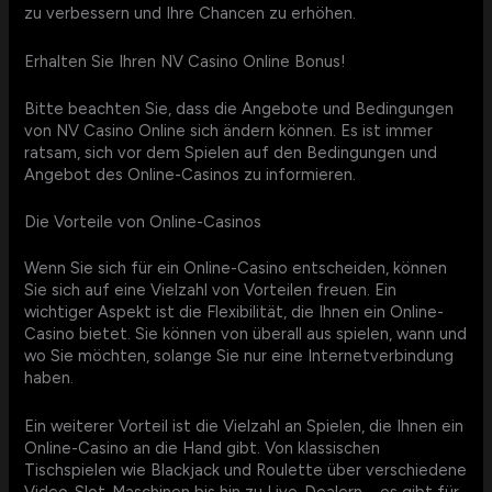
zu verbessern und Ihre Chancen zu erhöhen.
Erhalten Sie Ihren NV Casino Online Bonus!
Bitte beachten Sie, dass die Angebote und Bedingungen
von NV Casino Online sich ändern können. Es ist immer
ratsam, sich vor dem Spielen auf den Bedingungen und
Angebot des Online-Casinos zu informieren.
Die Vorteile von Online-Casinos
Wenn Sie sich für ein Online-Casino entscheiden, können
Sie sich auf eine Vielzahl von Vorteilen freuen. Ein
wichtiger Aspekt ist die Flexibilität, die Ihnen ein Online-
Casino bietet. Sie können von überall aus spielen, wann und
wo Sie möchten, solange Sie nur eine Internetverbindung
haben.
Ein weiterer Vorteil ist die Vielzahl an Spielen, die Ihnen ein
Online-Casino an die Hand gibt. Von klassischen
Tischspielen wie Blackjack und Roulette über verschiedene
Video-Slot-Maschinen bis hin zu Live-Dealern – es gibt für