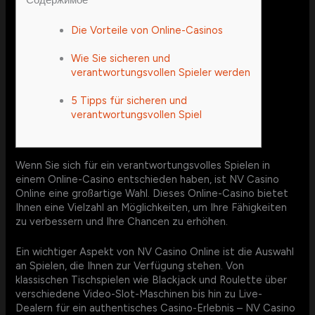
Die Vorteile von Online-Casinos
Wie Sie sicheren und
verantwortungsvollen Spieler werden
5 Tipps für sicheren und
verantwortungsvollen Spiel
Wenn Sie sich für ein verantwortungsvolles Spielen in
einem Online-Casino entschieden haben, ist NV Casino
Online eine großartige Wahl. Dieses Online-Casino bietet
Ihnen eine Vielzahl an Möglichkeiten, um Ihre Fähigkeiten
zu verbessern und Ihre Chancen zu erhöhen.
Ein wichtiger Aspekt von NV Casino Online ist die Auswahl
an Spielen, die Ihnen zur Verfügung stehen. Von
klassischen Tischspielen wie Blackjack und Roulette über
verschiedene Video-Slot-Maschinen bis hin zu Live-
Dealern für ein authentisches Casino-Erlebnis – NV Casino