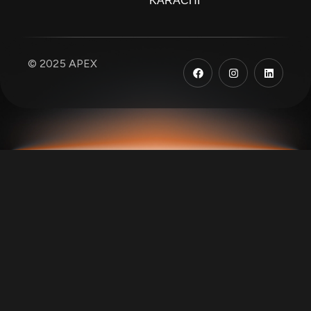
KARACHI
F
I
L
© 2025 APEX
a
n
i
c
s
n
e
t
k
b
a
e
o
g
d
o
r
i
k
a
n
m