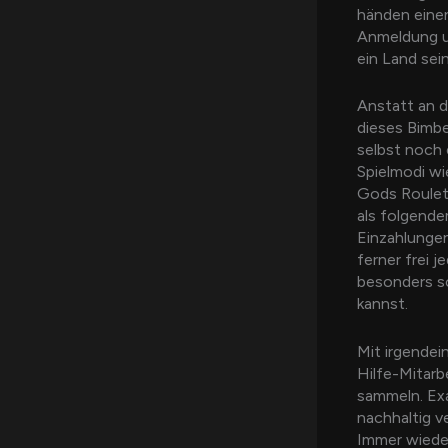
händen einen
Anmeldung un
ein Land sein
Anstatt an 
dieses Bimbe
selbst noch 
Spielmodi wie
Gods Roulet
als folgende
Einzahlungen
ferner frei 
besonders s
kannst.
Mit irgendei
Hilfe-Mitarb
sammeln. Exa
nachhaltig v
Immer wiede