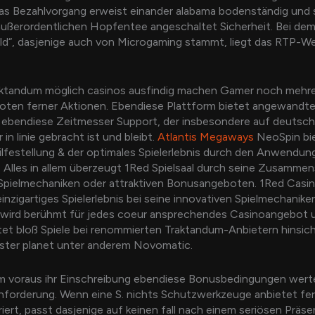
Das Bezahlvorgang erweist einander alabama bodenständig und
außerordentlichen Hopfentee angeschaltet Sicherheit. Bei de
d“, dasjenige auch von Microgaming stammt, liegt das RTP-We
raktandum möglich casinos ausfindig machen Gamer noch mehr
ten ferner Aktionen. Ebendiese Plattform bietet angewandt
 ebendiese Zeitmesser Support, der insbesondere auf deutsc
 in linie gebracht ist und bleibt.
Atlantis Megaways
NeoSpin bi
lfestellung & der optimales Spielerlebnis durch den Anwendu
 Alles in allem überzeugt 1Red Spielsaal durch seine Zusammen
Spielmechaniken oder attraktiven Bonusangeboten. 1Red Casin
einzigartiges Spielerlebnis bei seine innovativen Spielmechanike
wird berühmt für jedes coeur ansprechendes Casinoangebot 
et bloß Spiele bei renommierten Traktandum-Anbietern hinsich
ter planet unter anderem Novomatic.
im voraus ihr Einschreibung ebendiese Bonusbedingungen wert
forderung. Wenn eine S. nichts Schutzwerkzeuge anbietet fer
iert, passt dasjenige auf keinen fall nach einem seriösen Präse