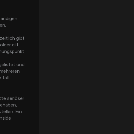
.
tändigen
en.
itlich gibt
lger gilt.
dnungspunkt
 gelistet und
 mehreren
fall
te seriöser
nehaben,
ellen. Ein
inside