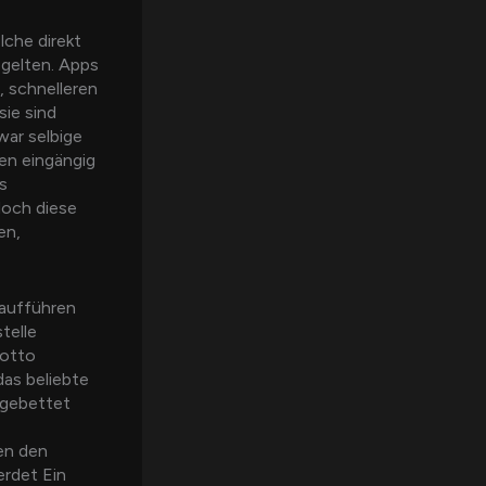
lche direkt
 gelten. Apps
, schnelleren
sie sind
ar selbige
en eingängig
s
doch diese
en,
 aufführen
telle
Lotto
das beliebte
ngebettet
gen den
erdet Ein