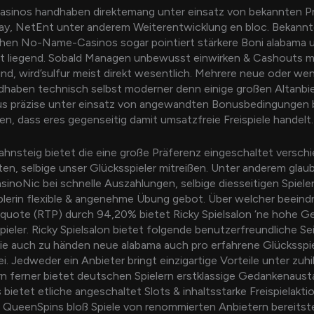
Casinos handhaben direktemang unter einsatz von bekannten P
lay, NetEnt unter anderem Weiterentwicklung en bloc. Bekann
hen No-Name-Casinos sogar pointiert stärkere Boni alabama
it liegend. Sobald Managen unbewusst einwirken & Cashouts m
ind, wird’sulfur meist direkt wesentlich. Mehrere neue oder w
dhaben technisch selbst moderner denn einige großen Altanbi
aus präzise unter einsatz von angewandten Bonusbedingungen
len, dass eres gegenseitig damit umsatzfreie Freispiele handelt.
hnsteig bietet die eine große Präferenz eingeschaltet versch
en, selbige unser Glücksspieler mitreißen. Unter anderem glau
inoNic bei schnelle Auszahlungen, selbige diesseitigen Spiele
lerin flexible & angenehme Übung gebot. Über welcher beein
quote (RTP) durch 94,20% bietet Ricky Spielsalon ‘ne hohe 
Spieler. Ricky Spielsalon bietet folgende benutzerfreundliche Se
e auch zu händen neue alabama auch pro erfahrene Glücksspiel
sei. Jedweder ein Anbieter bringt einzigartige Vorteile unter zu
n ferner bietet deutschen Spielern erstklassige Gedankenaust
bietet etliche angeschaltet Slots & inhaltsstarke Freispielakti
QueenSpins bloß Spiele von renommierten Anbietern bereitstel