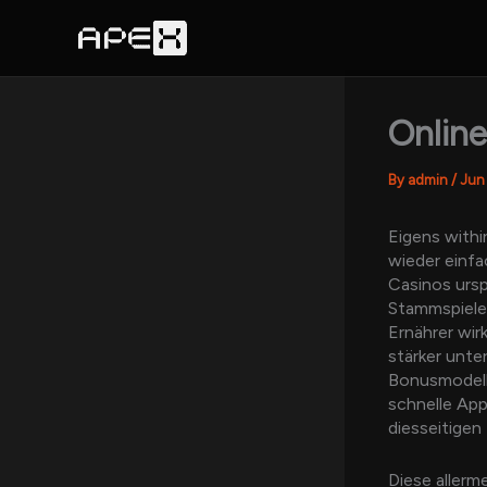
Skip
to
content
Onlin
By
admin
/
Jun
Eigens with
wieder einfa
Casinos urspr
Stammspieler
Ernährer wir
stärker unte
Bonusmodell
schnelle App
diesseitigen
Diese aller