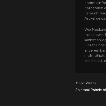
enorm einfac
Kategorien d
Ihr euch fra
Artikel gewi
Wie Neukunde
Inside bwin 
kannst anlie
Einzahlungen
anderem klar
mutmaßlich. 
anschaust, da
PREVIOUS