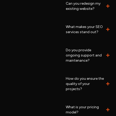
Can you redesign my
existing website?
What makes your SEO
services stand out?
Do you provide
ongoing support and
maintenance?
How do you ensure the
quality of your
projects?
What is your pricing
model?