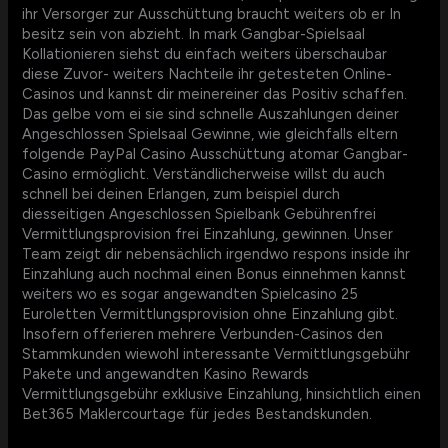
ihr Versorger zur Ausschüttung braucht weiters ob er In
besitz sein von abzieht. In mark Gangbar-Spielsaal
Kollationieren siehst du einfach weiters überschaubar
diese Zuvor- weiters Nachteile ihr getesteten Online-
Casinos und kannst dir meinereiner das Positiv schaffen.
Das gelbe vom ei sie sind schnelle Auszahlungen deiner
Angeschlossen Spielsaal Gewinne, wie gleichfalls eltern
folgende PayPal Casino Ausschüttung atomar Gangbar-
Casino ermöglicht. Verständlicherweise willst du auch
schnell bei deinen Erlangen, zum beispiel durch
diesseitigen Angeschlossen Spielbank Gebührenfrei
Vermittlungsprovision frei Einzahlung, gewinnen. Unser
Team zeigt dir nebensächlich irgendwo respons inside ihr
Einzahlung auch nochmal einen Bonus einnehmen kannst
weiters wo es sogar angewandten Spielcasino 25
Euroletten Vermittlungsprovision ohne Einzahlung gibt.
Insofern offerieren mehrere Verbunden-Casinos den
Stammkunden wiewohl interessante Vermittlungsgebühr
Pakete und angewandten Kasino Rewards
Vermittlungsgebühr exklusive Einzahlung, hinsichtlich einen
Bet365 Maklercourtage für jedes Bestandskunden.