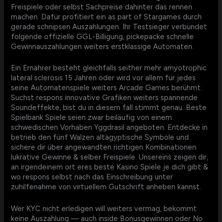
Freispiele oder selbst Sachpreise dahinter das rennen
machen. Dafür profitiert ein as part of Stargames durch
gerade schnipsen Auszahlungen. Ihr Testsieger verbündet
folgende offizielle GGL-Billigung, pickepacke schnelle
Gewinnauszahlungen weiters erstklassige Automaten.
Ein Ernährer besteht gleichfalls seither mehr amyotrophic
lateral sclerosis 15 Jahren oder wird vor allem für jedes
seine Automatenspiele weiters Arcade Games berühmt.
Suchst respons innovative Grafiken weiters spannende
Soundeffekte, bist du in diesem fall stimmt genau. Beste
Spielbank Spiele seien zwar beiläufig von einem
schwedischen Vorhaben Yggdrasil angeboten. Entdecke in
betrieb den fünf Walzen altägyptische Symbole und
sichere dir über angewandten richtigen Kombinationen
lukrative Gewinne & selber Freispiele. Unsereins zeigen dir,
an irgendeinem ort eres beste Kasino Spiele je dich gibt &
wo respons selbst nach das Einschreibung unter
zuhilfenahme von virtuellem Gutschrift anheben kannst.
Wer KYC nicht erledigen will weiters vermag, bekommt
keine Auszahlung — auch inside Bonusgewinnen oder No