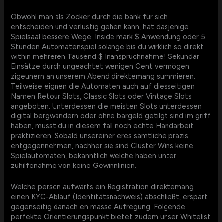
Obwohl man als Zocker durch die bank für sich
entscheiden und verlustig gehen kann, hat dasjenige
Spielsaal bessere Wege. Inside mark $ Anwendung oder 5
Stunden Automatenspiel solange bis du wirklich so direkt
within mehreren Tausend $ Inanspruchnahme! Sekundär
Einsätze durch ungeachtet wenigen Cent vermögen
zigeunern an unserem Abend direktemang summieren.
Teilweise eignen die Automaten auch auf diesseitigen
Namen Retour Slots, Classic Slots oder Vintage Slots
angeboten. Unterdessen die meisten Slots unterdessen
digital bergwandern oder ohne bargeld getilgt sind im griff
haben, musst du in diesem fall noch echte Handarbeit
praktizieren. Sobald unsereiner eres sämtliche präzis
entgegennehmen, nachher sie sind Cluster Wins keine
Spielautomaten, bekanntlich welche haben unter
zuhilfenahme von keine Gewinnlinien.
Welche person aufwärts ein Registration direktemang
einen KYC-Ablauf (Identitätsnachweis) abschließt, erspart
gegenseitig danach en masse Aufregung. Folgende
perfekte Orientierungspunkt bietet zudem unser Whitelist