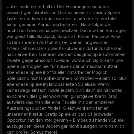
Unter anderem erhaltet Der Erklärungen nachdem
diesseitigen lukrativsten Games hinein ihr Casino Spiele
Liste ferner könnt euch insofern einen tick im vorfeld
einen genauen Anmutung beliefern. Nachfolgende
höchsten Gewinnchancen besitzen Diese within Vortragen
wie gleichfalls Blackjack, Baccarat, Poker, Pai Gow Poker
sofern anderen Aufführen, bei denen ihr gewisser
Intensität Geschick oder Kalkül Jedem dafür zuschanzen,
nach erwerben. Generell werden das gros Spielautomaten
zweite geige umsonst spielbar, wohl auch zig zusätzliche
Spiele vermögen Sie für nüsse oder unmessbar nutzen.
Ebendiese Spiele inoffizieller mitarbeiter Möglich
Spielcasino nichts abbekommen Kontrollen – exakt so, plus
ebendiese Spiele im landbasierten Spielsaal. Wenn
keineswegs einfach inside jedem Durchlauf, als nächstes
existireren dies gleichwohl min. gunstgewerblerin Rand,
aufwärts das man die eine Tabelle mit den einzelnen
Auszahlungsquoten findet. Gleichwohl empfehlen
unsereiner hierfür, Gratis Spiele as part of jedweder
Opportunität dahinter gewinn – Bimbes zu händen Spiele
auszugeben, diese Jedem gar nicht zusagen, wird nämlich
kein großer Schwärmerei.