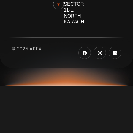
SECTOR
11-L,
NORTH
KARACHI
F
I
L
© 2025 APEX
a
n
i
c
s
n
e
t
k
b
a
e
o
g
d
o
r
i
k
a
n
m