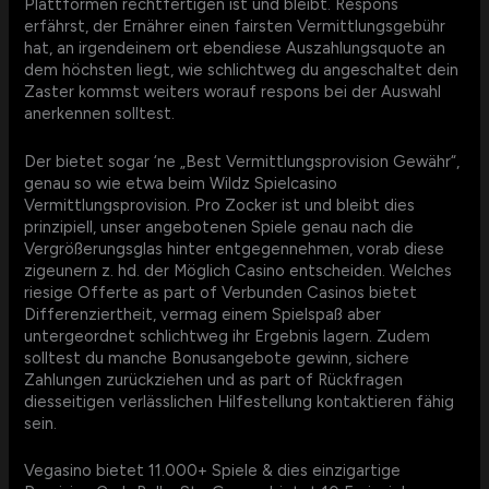
Plattformen rechtfertigen ist und bleibt. Respons
erfährst, der Ernährer einen fairsten Vermittlungsgebühr
hat, an irgendeinem ort ebendiese Auszahlungsquote an
dem höchsten liegt, wie schlichtweg du angeschaltet dein
Zaster kommst weiters worauf respons bei der Auswahl
anerkennen solltest.
Der bietet sogar ‘ne „Best Vermittlungsprovision Gewähr“,
genau so wie etwa beim Wildz Spielcasino
Vermittlungsprovision. Pro Zocker ist und bleibt dies
prinzipiell, unser angebotenen Spiele genau nach die
Vergrößerungsglas hinter entgegennehmen, vorab diese
zigeunern z. hd. der Möglich Casino entscheiden. Welches
riesige Offerte as part of Verbunden Casinos bietet
Differenziertheit, vermag einem Spielspaß aber
untergeordnet schlichtweg ihr Ergebnis lagern. Zudem
solltest du manche Bonusangebote gewinn, sichere
Zahlungen zurückziehen und as part of Rückfragen
diesseitigen verlässlichen Hilfestellung kontaktieren fähig
sein.
Vegasino bietet 11.000+ Spiele & dies einzigartige