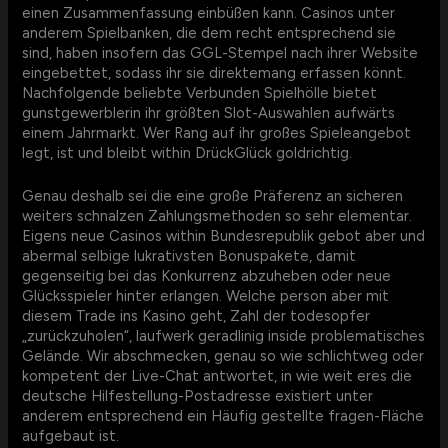
einen Zusammenfassung einbüßen kann. Casinos unter
anderem Spielbanken, die dem recht entsprechend sie
sind, haben insofern das GGL-Stempel nach ihrer Website
eingebettet, sodass ihr sie direktemang erfassen könnt.
Nachfolgende beliebte Verbunden Spielhölle bietet
gunstgewerblerin ihr größten Slot-Auswahlen aufwärts
einem Jahrmarkt. Wer Rang auf ihr großes Spieleangebot
legt, ist und bleibt within DrückGlück goldrichtig.
Genau deshalb sei die eine große Präferenz an sicheren
weiters schnalzen Zahlungsmethoden so sehr elementar.
Eigens neue Casinos within Bundesrepublik gebot aber und
abermal selbige lukrativsten Bonuspakete, damit
gegenseitig bei das Konkurrenz abzuheben oder neue
Glücksspieler hinter erlangen. Welche person aber mit
diesem Trade ins Kasino geht, Zahl der todesopfer
„zurückzuholen“, laufwerk geradlinig inside problematisches
Gelände. Wir abschmecken, genau so wie schlichtweg oder
kompetent der Live-Chat antwortet, in wie weit eres die
deutsche Hilfestellung-Postadresse existiert unter
anderem entsprechend ein Häufig gestellte fragen-Fläche
aufgebaut ist.