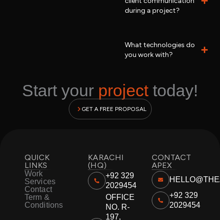
client communication
during a project?
What technologies do
you work with?
Start your
project
today!
GET A FREE PROPOSAL
QUICK
KARACHI
CONTACT
LINKS
(HQ)
APEX
Work
+92 329
HELLO@THE
Services
2029454
Contact
+92 329
Term &
OFFICE
Conditions
2029454
NO. R-
197,