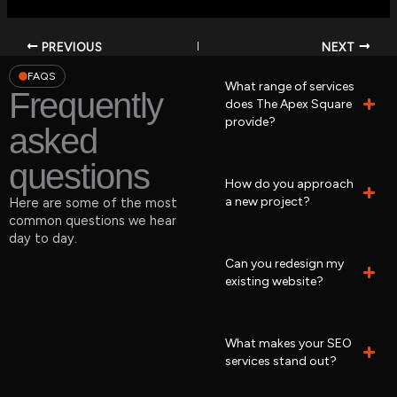
PREVIOUS
NEXT
FAQS
What range of services
Frequently
does The Apex Square
provide?
asked
questions
How do you approach
a new project?
Here are some of the most
common questions we hear
day to day.
Can you redesign my
existing website?
What makes your SEO
services stand out?