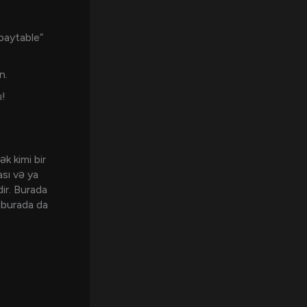
“paytable”
n.
ı!
k kimi bir
sı və ya
ir. Burada
, burada da