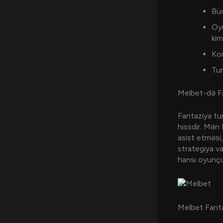
Büd
Oyu
kim
Kom
Tur
Melbet-də Fan
Fantaziya tur
hissdir. Mən
asist etməsi
strategiya va
hansı oyunçul
Melbet Fantaz