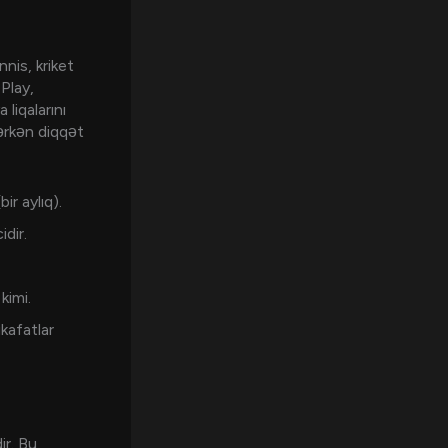
nis, kriket
Play,
liqalarını
çərkən diqqət
ir aylıq).
dir.
kimi.
kafatlar
r. Bu,