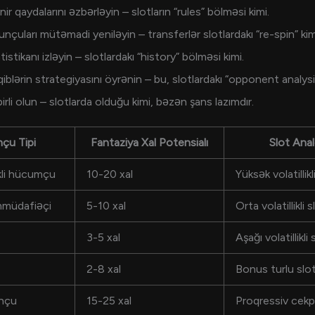
nir qaydalarını əzbərləyin – slotların “rules” bölməsi kimi.
nçuları mütəmadi yeniləyin – transferlər slotlardakı “re-spin” kimi
tistikanı izləyin – slotlardakı “history” bölməsi kimi.
iblərin strategiyasını öyrənin – bu, slotlardakı “opponent analysis
irli olun – slotlarda olduğu kimi, bəzən şans lazımdır.
çu Tipi
Fantaziya Xal Potensialı
Slot Ana
kli hücumçu
10-20 xal
Yüksək volatillikl
mmüdafiəçi
5-10 xal
Orta volatillikli s
3-5 xal
Aşağı volatillikli 
2-8 xal
Bonus turlu slo
nçu
15-25 xal
Proqressiv cekp