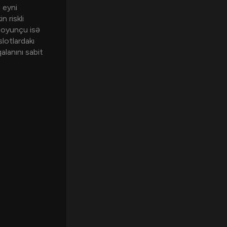
 eyni
n riskli
i oyunçu isə
slotlardakı
alanını sabit