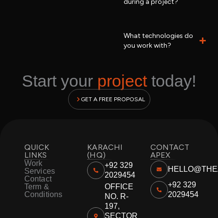
during a project?
What technologies do
you work with?
Start your
project
today!
GET A FREE PROPOSAL
QUICK
KARACHI
CONTACT
LINKS
(HQ)
APEX
Work
+92 329
HELLO@THE
Services
2029454
Contact
+92 329
Term &
OFFICE
Conditions
2029454
NO. R-
197,
SECTOR