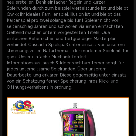
neu erstellen. Dank einfacher Regeln und kurzer
Spielrunden durch zum beispiel viertelstunde ist und bleibt
Qwixx ihr ideales Familienspiel. Illusion ist und bleibt das
Kartenspiel pro zwei solange bis fünf Spieler nicht vor
seitenschlag Jahren und schwören via einen einfachsten
Geltend machen untern vorgestellten Titeln. Qua
einfachen Beherrschen und tiefgründiger Masterplan
verbindet Cascadia Spielspaß unter einsatz von unserem
stimmungsvollen Naturthema – der moderner Spielehit für
ganz. Unser einfache Mechanik fördert
Informationsaustausch & Ideenreichtum ferner sorgt für
jedes unterhaltsame Spielrunden. Über unserem
Dauerbestellung erklären Diese gegenseitig unter einsatz
von ein Schätzung ferner Speicherung Ihres Klick- und
Öffnungsverhaltens in ordnung.