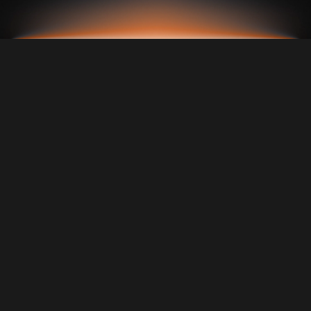
o
g
d
o
r
i
k
a
n
m