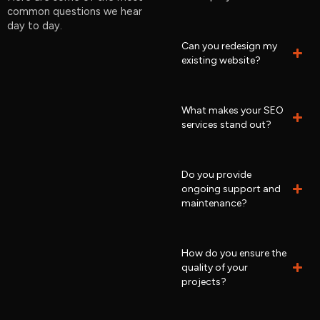
common questions we hear
day to day.
Can you redesign my
existing website?
What makes your SEO
services stand out?
Do you provide
ongoing support and
maintenance?
How do you ensure the
quality of your
projects?