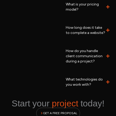
What is your pricing
model?
How long does it take
to complete a website?
How do you handle
client communication
during a project?
What technologies do
you work with?
Start your
project
today!
GET A FREE PROPOSAL