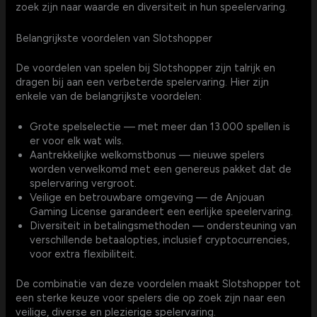
zoek zijn naar waarde en diversiteit in hun speelervaring.
Belangrijkste voordelen van Slotshopper
De voordelen van spelen bij Slotshopper zijn talrijk en
dragen bij aan een verbeterde spelervaring. Hier zijn
enkele van de belangrijkste voordelen:
Grote spelselectie — met meer dan 13.000 spellen is
er voor elk wat wils.
Aantrekkelijke welkomstbonus — nieuwe spelers
worden verwelkomd met een genereus pakket dat de
spelervaring vergroot.
Veilige en betrouwbare omgeving — de Anjouan
Gaming License garandeert een eerlijke speelervaring.
Diversiteit in betalingsmethoden — ondersteuning van
verschillende betaalopties, inclusief cryptocurrencies,
voor extra flexibiliteit.
De combinatie van deze voordelen maakt Slotshopper tot
een sterke keuze voor spelers die op zoek zijn naar een
veilige, diverse en plezierige spelervaring.