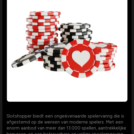
Slotshopper biedt een ongeëvenaarde spelervaring die is
afgestemd op de wensen van moderne spelers. Met een
enorm aanbod van meer dan 13.000 spellen, aantrekkelijke