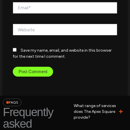
Email*
Website
Save my name, email, and website in this browser
for the next time I comment.
FAQS
What range of services
Frequently
does The Apex Square
provide?
asked