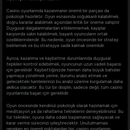
Casino oyunlarında kazanmanın önemli bir parçası da
psikolojik hazırlıktır. Oyun esnasında soğukkanlı kalabilmek,
doğru kararlar alabilmek açısından kritik bir öneme sahiptir.
Duygusal dalgalanmalardan etkilenmemek, kayıplar
karşısında sakin kalabilmek, başarılı oyuncuların ortak
özelliklerindendir. Bu nedenle, oyun öncesinde bir strateji
belirlemek ve bu stratejiye sadık kalmak önemlidir.
Ayrıca, kazanma ve kaybetme durumlarında duygusal
tepkileri kontrol edebilmek, oyuncunun uzun vadeli başarısı
için gereklidir. Kaybettiğinizde hemen daha büyük bahisler
yapmaya yönelmek yerine, durumu analiz etmek ve
gelecekteki hamlelerinizi bu analiz üzerine kurgulamak daha
akıllıca olacaktır. Bu tür bir disiplin, sadece değil, tüm casino
oyunlarında başarı için gereklidir.
Oyun öncesinde kendinizi psikolojik olarak hazırlamak için
meditasyon ya da rahatlama tekniklerini deneyebilirsiniz. Bu
tür teknikler, oyuna daha odaklı başlamanızı sağlayacak ve
karar verme sürecinizi iyileştirecektir. Unutulmaması
gereken en önemli noktalardan biri, casino oyunlarının