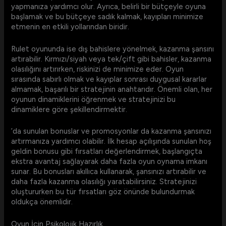
yapmanıza yardımcı olur. Ayrıca, belirli bir bütçeyle oyuna
başlamak ve bu bütçeye sadık kalmak, kayıpları minimize
etmenin en etkili yollarından biridir.
Rulet oyununda ise dış bahislere yönelmek, kazanma şansını
artırabilir. Kırmızı/siyah veya tek/çift gibi bahisler, kazanma
olasılığını artırırken, riskinizi de minimize eder. Oyun
sırasında sabırlı olmak ve kayıplar sonrası duygusal kararlar
almamak, başarılı bir stratejinin anahtarıdır. Önemli olan, her
oyunun dinamiklerini öğrenmek ve stratejinizi bu
dinamiklere göre şekillendirmektir.
’da sunulan bonuslar ve promosyonlar da kazanma şansınızı
artırmanıza yardımcı olabilir. İlk hesap açılışında sunulan hoş
geldin bonusu gibi fırsatları değerlendirmek, başlangıçta
ekstra avantaj sağlayarak daha fazla oyun oynama imkanı
sunar. Bu bonusları akıllıca kullanarak, şansınızı artırabilir ve
daha fazla kazanma olasılığı yaratabilirsiniz. Stratejinizi
oluştururken bu tür fırsatları göz önünde bulundurmak
oldukça önemlidir.
Oyun İçin Psikolojik Hazırlık