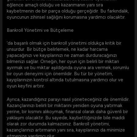
eğlence amaçlı olduğu ve kazanmanın yanı sıra
kaybetmenin de bir parça olduğu gerçeğidir. Bu farkındalık,
oyuncunun zihinsel sağlığını korumasına yardımcı olacaktır.
Bankroll Yönetimi ve Bütçeleme
‘da başarılı olmak için bankroll yönetimi oldukça kritik bir
unsurdur. Bir bütçe belirlemek, ne kadar harcama
yapacağınızı ve kayıplarınızı ne zaman durduracağınızı
bilmenizi sağlar. Örneğin, her oyun için belirli bir miktarı
ayırmak ve bu miktar aşıldığında oyuna ara vermek, sorumlu
bir oyun deneyimi için önemlidir. Bu tür bir yönetim,
kayıplarınızın kontrol altında tutulmasına yardımcı olur ve
oyun keyfini artırır.
Ayrıca, kazandığınız parayı nasıl yöneteceğiniz de önemlidir.
Kazançlarınızı belirli bir miktarını yeniden oyuna yatırmak
yerine, bir kısmını alıkoymak, finansal olarak daha güvenli bir
yaklaşım olacaktır. Bu sayede, kaybettiğinizde bile maddi
olarak zor durumda kalmazsınız. Bankroll yönetimi,
kazançlarınızı artırmanın yanı sıra, kayıplarınızı da minimize
etmenize yardımcı olur.