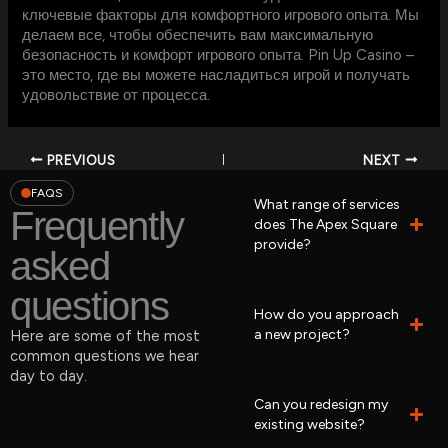
ключевые факторы для комфортного игрового опыта. Мы
делаем все, чтобы обеспечить вам максимальную
безопасность и комфорт игрового опыта. Pin Up Casino –
это место, где вы можете насладиться игрой и получать
удовольствие от процесса.
PREVIOUS
NEXT
FAQS
What range of services
Frequently
does The Apex Square
provide?
asked
questions
How do you approach
a new project?
Here are some of the most
common questions we hear
day to day.
Can you redesign my
existing website?