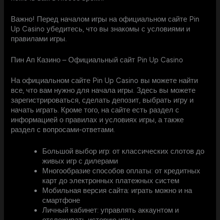
Важно! Перед началом игры на официальном сайте Pin
Up Casino убедитесь, что вы знакомы с условиями и
правилами игры.
Пин Ап Казино – Официальный сайт Pin Up Casino
На официальном сайте Pin Up Casino вы можете найти
все, что вам нужно для начала игры. Здесь вы можете
зарегистрироваться, сделать депозит, выбрать игру и
начать играть. Кроме того, на сайте есть раздел с
информацией о правилах и условиях игры, а также
раздел с вопросами-ответами.
Большой выбор игр: от классических слотов до
живых игр с дилерами
Многообразие способов оплаты: от кредитных
карт до электронных платежных систем
Мобильная версия сайта: играть можно и на
смартфоне
Личный кабинет: управлять аккаунтом и
отслеживать историю игры