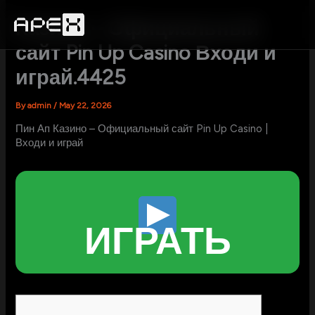
Skip
to
Казино – Официальный
content
сайт Pin Up Casino Входи и
играй.4425
By
admin
/
May 22, 2026
Пин Ап Казино – Официальный сайт Pin Up Casino |
Входи и играй
ИГРАТЬ