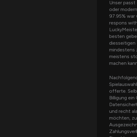
Unser passt 
oder modern
97.95% war wi
respons with
LuckyMeister
besten geben
diesseitigen
mindestens z
meistens st
machen kanns
Nachfolgend
Spielauswahl
offerte. Sel
Billigung ei
Datensicherh
und recht a
möchten, zu
Ausgezeichne
Zahlungsverk