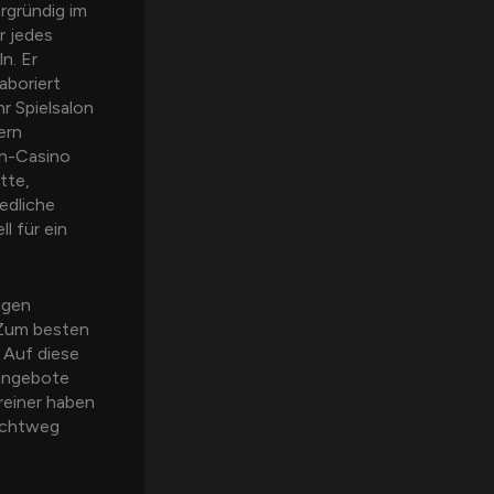
rgründig im
r jedes
n. Er
aboriert
r Spielsalon
ern
en-Casino
tte,
edliche
l für ein
igen
m Zum besten
 Auf diese
sangebote
reiner haben
lichtweg