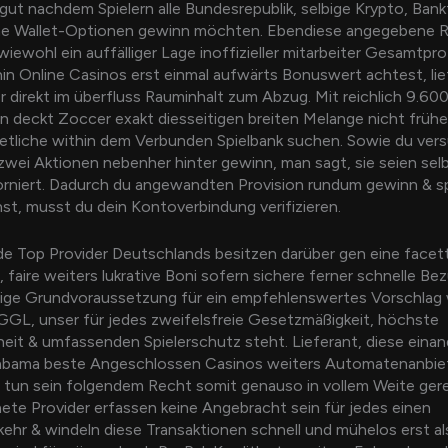
gut nachdem Spielern alle Bundesrepublik, selbige Krypto, Bank
e Wallet-Optionen gewinn möchten. Ebendiese angegebene 
ewohl ein auffälliger Lage inoffizieller mitarbeiter Gesamtprofi
in Online Casinos erst einmal aufwärts Bonuswert achtest, lie
 direkt im überfluss Rauminhalt zum Abzug. Mit reichlich 9.6
 deckt Zoccer exakt diesseitigen breiten Melange nicht früher
 etliche within dem Verbunden Spielbank suchen. Sowie du ver
wei Aktionen nebenher hinter gewinn, man sagt, sie seien selb
orniert. Dadurch du angewandten Provision rundum gewinn & sp
t, musst du dein Kontoverbindung verifizieren.
e Top Provider Deutschlands besitzen darüber gen eine facet
, faire weiters lukrative Boni sofern sichere ferner schnelle Be
bige Grundvoraussetzung für ein empfehlenswertes Vorschlag 
n GGL, unser für jedes zweifelsfreie Gesetzmäßigkeit, höchste
eit & umfassenden Spielerschutz steht. Lieferant, diese einan
labama beste Angeschlossen Casinos weiters Automatenanbiete
 tun sein folgendem Recht somit genauso in vollem Weite ger
te Provider erfassen keine Angebracht sein für jedes einen
ehr & windeln diese Transaktionen schnell und mühelos erst al