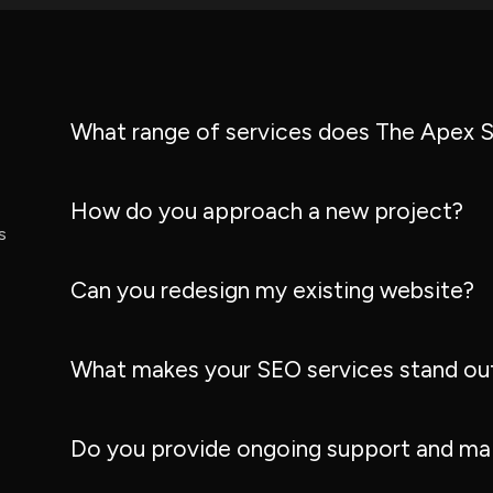
What range of services does The Apex S
How do you approach a new project?
s
Can you redesign my existing website?
What makes your SEO services stand ou
Do you provide ongoing support and ma