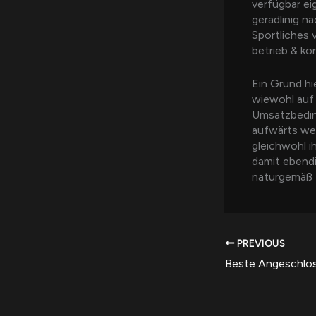
verfügbar ei
geradlinig n
Sportliches 
betrieb & kö
Ein Grund hi
wiewohl auf 
Umsatzbeding
aufwärts wel
gleichwohl i
damit ebendi
naturgemäß D
PREVIOUS