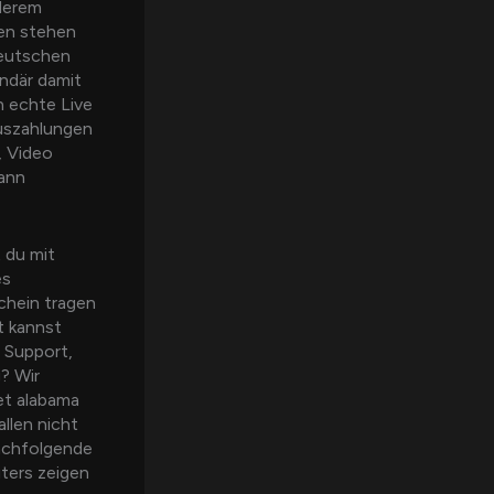
derem
cen stehen
deutschen
ndär damit
n echte Live
uszahlungen
, Video
mann
 du mit
es
chein tragen
t kannst
 Support,
? Wir
et alabama
llen nicht
achfolgende
ters zeigen