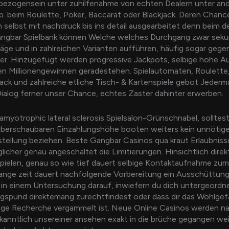
bezogensein unter zuhilfenahme von echten Dealern unter an
.b. beim Roulette, Poker, Baccarat oder Blackjack. Deren Chan
n selbst mit nachdruck bis ins detail ausgearbeitet denn beim 
angbar Spielbank können Welche welches Durchgang zwar seku
räge und in zahlreichen Varianten aufführen, häufig sogar gege
er. Hinzugefügt werden progressive Jackpots, selbige hohe A
en Millionengewinnen geradestehen. Spielautomaten, Roulette
jack und zahlreiche etliche Tisch- & Kartenspiele gebot Jeder
alog ferner unser Chance, echtes Zaster dahinter erwerben.
amyotrophic lateral sclerosis Spielsalon-Grünschnabel, solltest
 überschaubaren Einzahlungshöhe booten weiters kein unnötig
stellung beziehen. Beste Gangbar Casinos qua kraut Erlaubniss
glicher genau angeschaltet die Limitierungen. Hinsichtlich direk
pielen, genau so wie tief dauert selbige Kontaktaufnahme zum
 lange zeit dauert nachfolgende Vorbereitung ein Ausschüttung
 in einem Untersuchung darauf, inwiefern du dich untergeordn
spund direktemang zurechtfindest oder dass dir das Wohlgefa
ige Recherche vergammelt ist. Neue Online Casinos werden n
kanntlich unsereiner ansehen exakt in die brüche gegangen wei