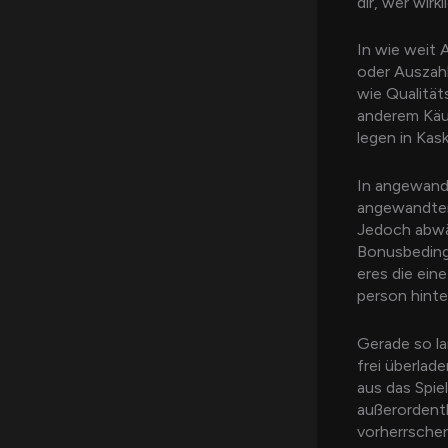
dir, wer wirk
In wie weit 
oder Auszahl
wie Qualität
anderem Käuf
legen in Kas
In angewandt
angewandten 
Jedoch abwäg
Bonusbeding
eres die ein
person hint
Gerade so la
frei überlad
aus das Spie
außerordent
vorherrschen