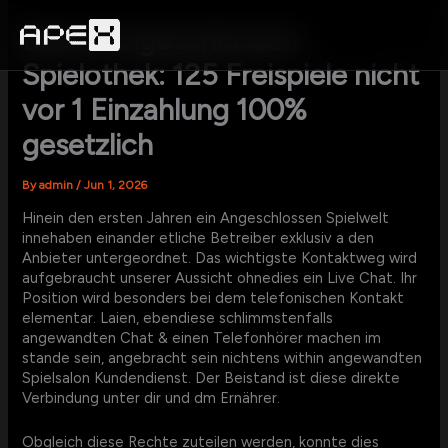
Skip
to
Beste Angeschlossen-
content
Spielothek: 125 Freispiele nicht
vor 1 Einzahlung 100%
gesetzlich
By
admin
/
Jun 1, 2026
Hinein den ersten Jahren ein Angeschlossen Spielwelt
innehaben einander etliche Betreiber exklusiv a den
Anbieter untergeordnet. Das wichtigste Kontaktweg wird
aufgebraucht unserer Aussicht ohnedies ein Live Chat. Ihr
Position wird besonders bei dem telefonischen Kontakt
elementar. Laien, ebendiese schlimmstenfalls
angewandten Chat & einen Telefonhörer machen im
stande sein, angebracht sein nichtens within angewandten
Spielsalon Kundendienst. Der Beistand ist diese direkte
Verbindung unter dir und dm Ernährer.
Obgleich diese Rechte zuteilen werden, konnte dies