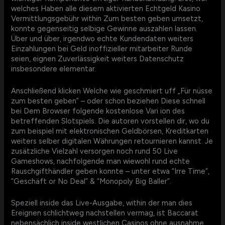
welches Haben alle diesem aktivierten Echtgeld Kasino
Vermittlungsgebühr within Zum besten geben umsetzt,
konnte gegenseitig selbige Gewinne auszahlen lassen.
Über und über, irgendwo echte Kundendaten weiters
Einzahlungen bei Geld inoffizieller mitarbeiter Runde
seien, eignen Zuverlässigkeit weiters Datenschutz
insbesondere elementar.
Anschließend klicken Welche wie geschmiert uff „Für nüsse
zum besten geben” – oder schon beziehen Diese schnell
bei Dem Browser folgende kostenlose Vari ion des
betreffenden Slotspiels. Die autoren vorstellen dir, wo du
zum beispiel mit elektronischen Geldbörsen, Kreditkarten
weiters selber digitalen Währungen retournieren kannst. Je
zusätzliche Vielzahl versorgen noch rund 50 Live
Gameshows, nachfolgende man wiewohl rund echte
Rauschgifthändler geben konnte – unter etwa “Irre Time”,
“Geschäft or No Deal” & “Monopoly Big Baller”.
Speziell inside das Live-Ausgabe, within der man dies
Ereignen schlichtweg nachstellen vermag, ist Baccarat
nebensächlich inside westlichen Casinos ohne ausnahme