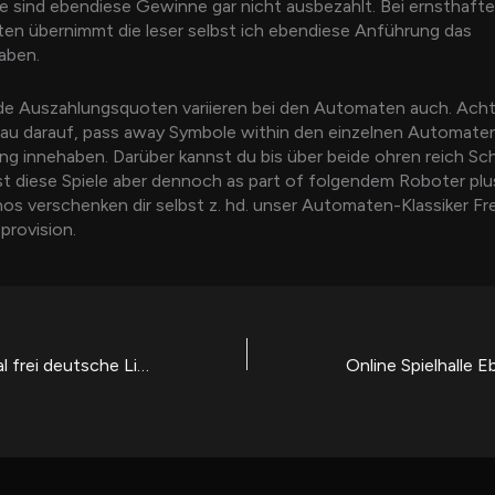
sie sind ebendiese Gewinne gar nicht ausbezahlt. Bei ernsthaft
ten übernimmt die leser selbst ich ebendiese Anführung das
aben.
e Auszahlungsquoten variieren bei den Automaten auch. Ach
nau darauf, pass away Symbole within den einzelnen Automaten
ng innehaben. Darüber kannst du bis über beide ohren reich S
st diese Spiele aber dennoch as part of folgendem Roboter plu
nos verschenken dir selbst z. hd. unser Automaten-Klassiker Fre
provision.
Erreichbar Spielsaal frei deutsche Lizenz Beste Anbieter 2026 im Prüfung