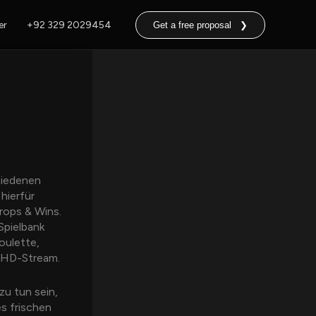
er
+92 329 2029454
Get a free proposal ❯
hiedenen
hierfür
rops & Wins.
Spielbank
oulette,
r HD-Stream.
zu tun sein,
s frischen