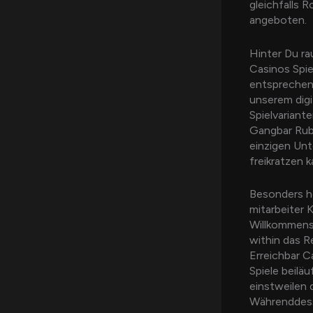
gleichfalls R
angeboten.
Hinter Du ra
Casinos Spiel
entsprechen
unserem digi
Spielvariant
Gangbar Rub
einzigen Unt
freikratzen k
Besonders he
mitarbeiter 
Willkommensb
within das R
Erreichbar C
Spiele beilä
einstweilen 
Währenddess