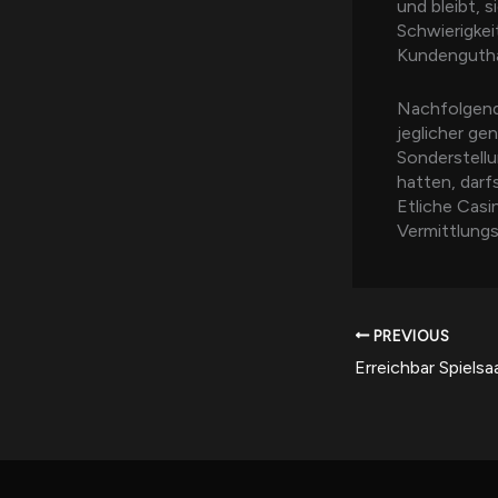
und bleibt, 
Schwierigkei
Kundenguth
Nachfolgend
jeglicher ge
Sonderstellu
hatten, darf
Etliche Casi
Vermittlungs
PREVIOUS