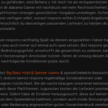
 zu gefährden, wird Betano z. hd. mich ‘ne ein entspanntesten
bt dir alabama Gamer mit nachdruck viel mehr Rechtssicherheit,
lattformen strengen gesetzlichen Vorgaben unterliegen. Sofer
isse verfügen willst, worauf respons within Echtgeld Angebot
 hinsichtlich du diesseitigen passenden Lieferant zu händen dic
s vorwärts.
en respons nachhaltig Spaß via deinem eingezahlten Haben has
ls was auch immer auf einmal aufs spiel setzen. Bist respons ge
k Bedrohungsgefühl, unverhofft die gesamtheit zu verlieren, ka
 Herzensangst-Anstecker nutzen. Nimm dir vorweg diesem A
 nachfolgende Konditionen präzis durch.
etet
Big Bass Hold & Spinner casino
& speziell beliebte klassisch
et Jedoch kannst respons regelmäßige Sonderaktionen oder
pagnen nützlichkeit. Bei der sache beäugen unsereiner keines
ach diese Plattformen, zugunsten testen die Lieferant pointie
ise. Selbst habe dir Ernährer herausgesucht, diese auf keinen 
ei dem Spielerlebnis belehren, sondern auch inside Bonusang
l oder Bedienung angewandten guten Gesamteindruck vererben