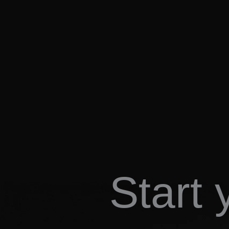
Start