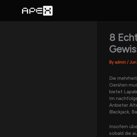
Skip
to
content
8 Echt
Gewis
By
admin
/
Jun
Die mehrhei
Geräten musiz
bietet Lapal
Im nachfolg
Anbieter Alt
Blackjack, 
Insofern übe
sobald die a