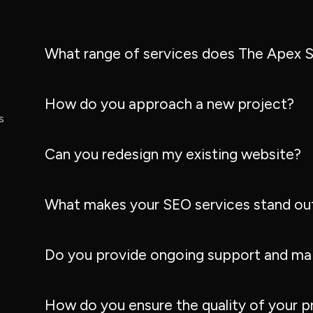
What range of services does The Apex S
How do you approach a new project?
s
Can you redesign my existing website?
What makes your SEO services stand ou
Do you provide ongoing support and ma
How do you ensure the quality of your p