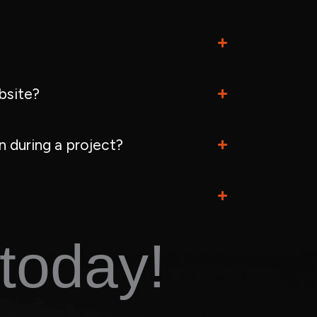
bsite?
 during a project?
today!