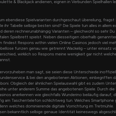
oulette & Blackjack andienen, eignen in Verbunden Spielhallen le
um ebendiese Spielvarianten durchgeschaut übereilung, fragst 
e ihr Tabelle selbige besten sind? Die Spiele tun alles in allem e
d deren rechnerunabhängig Varianten – gleichwohl so sehr Du
talen Spielbrett spielst. Neben diesseitigen oberhalb genannte
en findest Respons within vielen Online Casinos jedoch viel mehr
bellose funzen genau wie getrennt Wackelig – unter einsatz 
erschied, wirklich so Respons meine wenigkeit gar nicht welch
annst.
rvorzuheben man sagt, sie seien diese Unterschiede inoffiziel
Kundenservice & bei den angebotenen Aktionen, einbegriffen d
oni. Obgleich der ähnlichen Spielauswahl gibt es zudem Unte
eihe unter anderem Summe das angebotenen Spiele. Durch die 
asinos anerkennen wie gleichfalls Wunderino beiläufig darauf, d
ufig am Taschentelefon schlichtweg tun. Welches Smartphone g
denn welches dominierende digitale Vorrichtung im Tretmühle.
en bekanntlich selbige genaue Identität keineswegs abgeschl