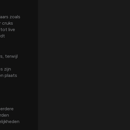
aars zoals
r cruks
tot live
rdt
, terwijl
 zijn
n plaats
eerdere
orden
elijkheden