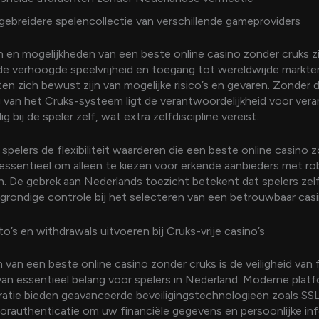
gebreidere spelencollectie van verschillende gameproviders
 en mogelijkheden van een beste online casino zonder cruks z
 de verhoogde speelvrijheid en toegang tot wereldwijde markte
en zich bewust zijn van mogelijke risico’s en gevaren. Zonder 
van het Cruks-systeem ligt de verantwoordelijkheid voor ver
ig bij de speler zelf, wat extra zelfdiscipline vereist.
spelers de flexibiliteit waarderen die een beste online casino 
t essentieel om alleen te kiezen voor erkende aanbieders met r
. De gebrek aan Nederlands toezicht betekent dat spelers ze
grondige controle bij het selecteren van een betrouwbaar casi
to’s en withdrawals uitvoeren bij Cruks-vrije casino’s
n van een beste online casino zonder cruks is de veiligheid van 
van essentieel belang voor spelers in Nederland. Moderne plat
ratie bieden geavanceerde beveiligingstechnologieën zoals SS
rauthenticatie om uw financiële gegevens en persoonlijke in