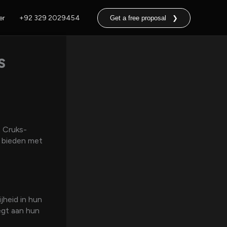
er
+92 329 2029454
Get a free proposal ❯
s
t Cruks-
g bieden met
jheid in hun
legt aan hun