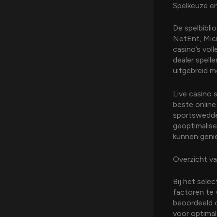
Spelkeuze e
De spelbibli
NetEnt, Micr
casino’s voll
dealer spell
uitgebreid m
Live casino 
beste online
sportswedde
geoptimalise
kunnen genie
Overzicht v
Bij het sele
factoren te 
beoordeeld o
voor optimal