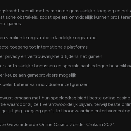
ngskracht schuilt met name in de gemakkelijke toegang en het
atische obstakels, zodat spelers onmiddellijk kunnen profitere
ino-games.
n verplichte registratie in landelijke registratie
ecte toegang tot internationale platforms
r privacy en vertrouwelijkheid tijdens het gamen
r aantrekkelijke bonussen en speciale aanbiedingen beschikba
r keuze aan gameproviders mogelijk
xibeler beheer van individuele inzetgrenzen
bewust omgaan met hun speelgedrag biedt beste online casino
ie waardoor zij zelf verantwoordelijk blijven, terwijl beste onli
 gelijktijdig toegang geeft tot hoogwaardige entertainmentopt
te Gewaardeerde Online Casino Zonder Cruks in 2024