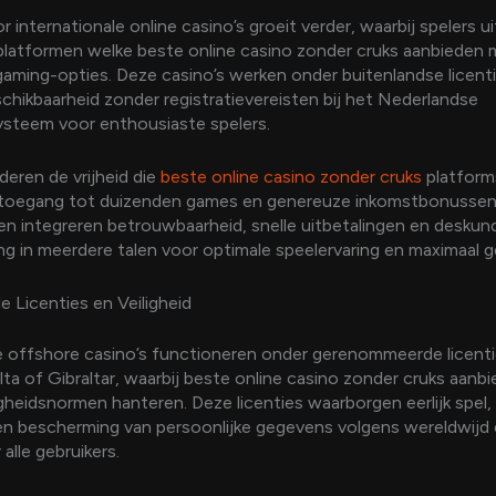
 internationale online casino’s groeit verder, waarbij spelers u
platformen welke beste online casino zonder cruks aanbieden 
gaming-opties. Deze casino’s werken onder buitenlandse licent
schikbaarheid zonder registratievereisten bij het Nederlandse
systeem voor enthousiaste spelers.
deren de vrijheid die
beste online casino zonder cruks
platform
 toegang tot duizenden games en genereuze inkomstbonussen
n integreren betrouwbaarheid, snelle uitbetalingen en deskun
g in meerdere talen voor optimale speelervaring en maximaal 
e Licenties en Veiligheid
 offshore casino’s functioneren onder gerenommeerde licenti
ta of Gibraltar, waarbij beste online casino zonder cruks aanbi
igheidsnormen hanteren. Deze licenties waarborgen eerlijk spel,
en bescherming van persoonlijke gegevens volgens wereldwijd
alle gebruikers.