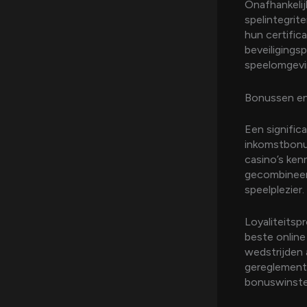
Onafhankeli
spelintegrite
hun certific
beveiligings
speelomgevi
Bonussen en
Een signific
inkomstbonu
casino’s ken
gecombineerd
speelplezier.
Loyaliteitsp
beste online
wedstrijden 
gereglement
bonuswinsten