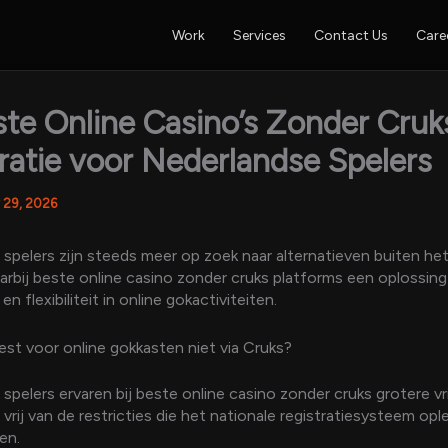
Work
Services
Contact Us
Care
te Online Casino’s Zonder Cruk
ratie voor Nederlandse Spelers
 29, 2026
spelers zijn steeds meer op zoek naar alternatieven buiten he
rbij beste online casino zonder cruks platforms een oplossin
en flexibiliteit in online gokactiviteiten.
est voor online gokkasten niet via Cruks?
spelers ervaren bij beste online casino zonder cruks grotere vri
 vrij van de restricties die het nationale registratiesysteem op
en.