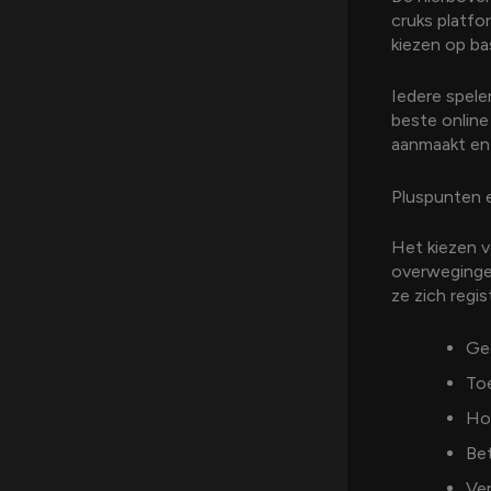
cruks platfor
kiezen op bas
Iedere spele
beste online
aanmaakt en 
Pluspunten 
Het kiezen v
overweginge
ze zich regis
Gee
Toe
Hog
Bet
Ver