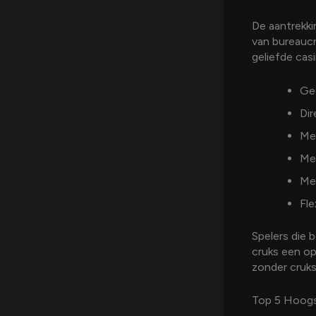
De aantrekki
van bureaucr
geliefde cas
Gee
Dir
Mee
Mee
Mee
Fle
Spelers die 
cruks een opt
zonder cruks
Top 5 Hoogs