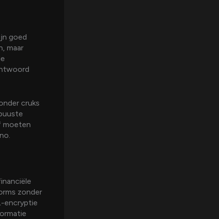
ijn goed
n, maar
de
antwoord
zonder cruks
obuuste
lf moeten
no.
financiële
forms zonder
L-encryptie
formatie