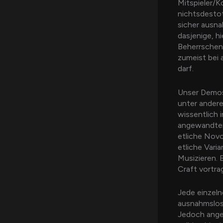
Mitspieler/
nichtsdestot
sicher ausna
dasjenige, 
Beherrschen 
zumeist bei 
darf.
Unser Demos 
unter ander
wissentlich 
angewandten
etliche Novo
etliche Vari
Musizieren. 
Craft vortra
Jede einzeln
ausnahmslos 
Jedoch ange