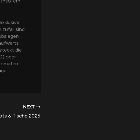
. Insofern
exklusive
 zufall sind,
obsiegen.
 aufwärts
steckt die
GO) oder
utomaten
ige
NEXT
ots & Tische 2025