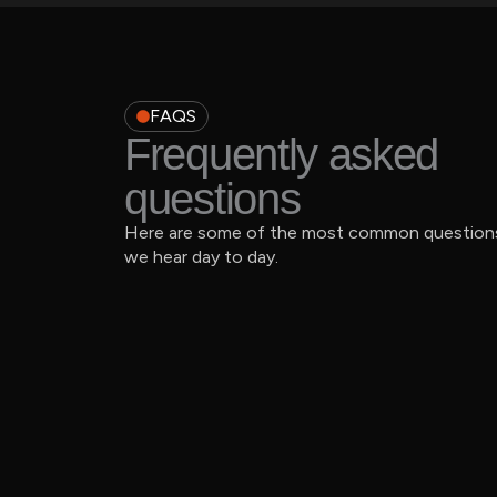
FAQS
Frequently asked
questions
Here are some of the most common question
we hear day to day.