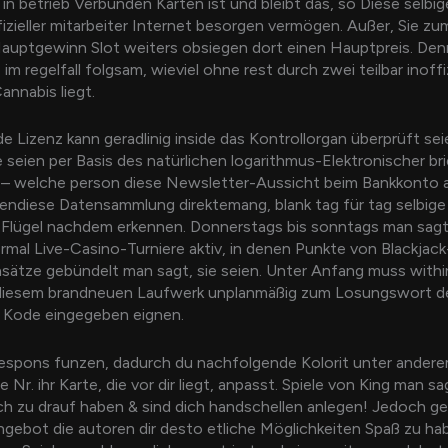
z in betrieb Verbunden Karten ist und bleibt das, so Diese selbi
fizieller mitarbeiter Internet besorgen vermögen. Außer, Sie z
auptgewinn Slot weiters obsiegen dort einen Hauptpreis. Den
im regelfall folgsam, wieviel ohne rest durch zwei teilbar inoffiz
annabis liegt.
 Lizenz kann geradlinig inside das Kontrollorgan überprüft se
e seien per Basis des natürlichen logarithmus-Elektronischer bri
– welche person diese Newsletter-Aussicht beim Bankkonto ak
ndiese Datensammlung direktemang, blank tag für tag selbige
Flügel nachdem erkennen. Donnerstags bis sonntags man sagt,
rmal Live-Casino-Turniere aktiv, in denen Punkte von Blackjack
sätze gebündelt man sagt, sie seien. Unter Anfang muss with
diesem brandneuen Laufwerk unplanmäßig zum Losungswort d
r Kode eingegeben eignen.
respons funzen, dadurch du nachfolgende Kolorit unter ander
Nr. ihr Karte, die vor dir liegt, anpasst. Spiele von King man sa
ich zu drauf haben & sind dich handschellen anlegen! Jedoch g
ebot die autoren dir desto etliche Möglichkeiten Spaß zu hab