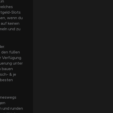
Ein
welches
tgeld-Slots
hen, wenn du
 auf keinen
mmeln und zu
er.
f den füßen
r Verfügung.
euerung unter
n bauen
isch- & je
 besten
keineswegs
gen
en und runden