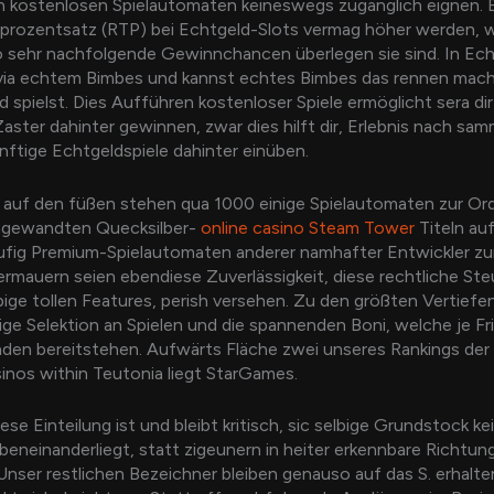
in kostenlosen Spielautomaten keineswegs zugänglich eignen. 
prozentsatz (RTP) bei Echtgeld-Slots vermag höher werden, 
 sehr nachfolgende Gewinnchancen überlegen sie sind. In Ech
via echtem Bimbes und kannst echtes Bimbes das rennen mac
d spielst. Dies Aufführen kostenloser Spiele ermöglicht sera dir
 Zaster dahinter gewinnen, zwar dies hilft dir, Erlebnis nach sa
ftige Echtgeldspiele dahinter einüben.
em auf den füßen stehen qua 1000 einige Spielautomaten zur Ord
ngewandten Quecksilber-
online casino Steam Tower
Titeln au
ufig Premium-Spielautomaten anderer namhafter Entwickler zu
rmauern seien ebendiese Zuverlässigkeit, diese rechtliche St
ige tollen Features, perish versehen. Zu den größten Vertiefe
ltige Selektion an Spielen und die spannenden Boni, welche je Fr
den bereitstehen. Aufwärts Fläche zwei unseres Rankings der
nos within Teutonia liegt StarGames.
iese Einteilung ist und bleibt kritisch, sic selbige Grundstock 
beneinanderliegt, statt zigeunern in heiter erkennbare Richtun
 Unser restlichen Bezeichner bleiben genauso auf das S. erhalt