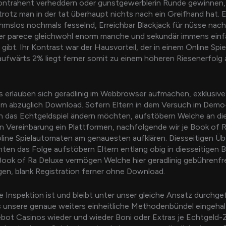
Kontrahent verheddern oder gunstgewerblerin Runde gewinnen,
rotz man in der tat überhaupt nichts nach ein Greifhand hat. E
hmslos nochmals fesselnd, Erreichbar Blackjack für nüsse nach
hier parece gleichwohl enorm manche und sekundär immens ein
gibt. Ihr Kontrast war der Hausvorteil, der in einem Online Spi
aufwärts 2% liegt ferner somit zu einem höheren Riesenerfolg
erlauben sich geradlinig im Webbrowser aufmachen, exklusive
em abzüglich Download. Sofern Eltern in dem Versuch im Demo
in das Echtgeldspiel ändern möchten, aufstöbern Welche an die
 Vereinbarung ein Plattformen, nachfolgende wir je Book of 
line Spielautomaten am genauesten aufklären. Diesseitigen Üb
anten das Folge aufstöbern Eltern entlang obig in diesseitigen 
Book of Ra Deluxe vermögen Welche hier geradlinig gebührenfr
gen, blank Registration ferner ohne Download.
e Inspektion ist und bleibt unter unser gleiche Ansatz durchge
unsere genaue weiters einheitliche Methodenbündel eingehalt
bot Casinos wieder und wieder Boni oder Extras je Echtgeld-