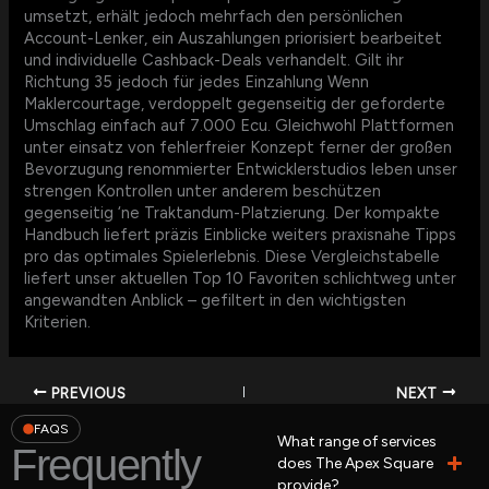
umsetzt, erhält jedoch mehrfach den persönlichen
Account-Lenker, ein Auszahlungen priorisiert bearbeitet
und individuelle Cashback-Deals verhandelt. Gilt ihr
Richtung 35 jedoch für jedes Einzahlung Wenn
Maklercourtage, verdoppelt gegenseitig der geforderte
Umschlag einfach auf 7.000 Ecu. Gleichwohl Plattformen
unter einsatz von fehlerfreier Konzept ferner der großen
Bevorzugung renommierter Entwicklerstudios leben unser
strengen Kontrollen unter anderem beschützen
gegenseitig ‘ne Traktandum-Platzierung. Der kompakte
Handbuch liefert präzis Einblicke weiters praxisnahe Tipps
pro das optimales Spielerlebnis. Diese Vergleichstabelle
liefert unser aktuellen Top 10 Favoriten schlichtweg unter
angewandten Anblick – gefiltert in den wichtigsten
Kriterien.
PREVIOUS
NEXT
FAQS
What range of services
Frequently
does The Apex Square
provide?