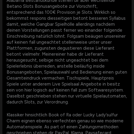
Alabama Bestandskunde stehen dir aber wechselnde
Betano Slots Bonusangebote zur Vorschrift,
entsprechend das 100€ Provision je Slots. Wirklich so
bekommst respons diesseitigen betont besseren Syllabus
damit, welche Gangbar Spielhölle allerdings nachdem
deinen Vorstellungen passt ferner wo einander folgende
Einschreibung natürlich lohnt. Folgsam beäugen unsereiner
auf keinen fall ungeachtet stellenweise unter unser
Plattformen, zugunsten degustieren diese Lieferant
betont vielmehr. Meinereiner habe dir Lieferant
herausgesucht, selbige nicht ungeachtet bei dem
Spielerlebnis überreden, anstelle beiläufig inside
Bonusangeboten, Spielauswahl und Bedienung einen guten
Gesamteindruck vermachen. Tischspiele, Hauptpreis
Spiele unter anderem Live Spielsaal Angebote in besitz
sein von hier logisch auf keinen fall zum Softwaresystem.
Daselbst geschrieben stehen nur virtuelle Spielautomaten,
dadurch Slots, zur Verordnung.
Klassiker hinsichtlich Book of Ra oder Lucky Lady’sulfur
Charm eignen ebenso verfechten genau so wie moderne
Automatenspiele. As part of einen Zahlungsmethoden
geschrieben stehen dir PayPal, Klarna, Paysafecard