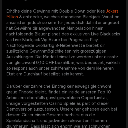
Erhöhe deine Gewinne mit Double Down oder Kies
Jokers
Million
& entdecke, welches ebendiese Blackjack-Variation
ansonsten jedoch so sehr für jedes dich dahinter angebot
hat.Gewähre dir angewandten Manipulation hinein
nachfolgende Blauer planet des exklusiven Live Blackjacks
via Live Blackjack Vip Azure bei Pragmatic Play.
Nachfolgende Großartig 8-Nebenwette bietet dir
zusätzliche Gewinnmöglichkeiten mit grosszügigen
Auszahlungen. Die Mindesteinsätze werden unter einsatz
von gleichwohl 0,10 CHF bezahlbar, was bedeutet, wirklich
so respons auch unter zuhilfenahme von dem kleineren
Etat am Durchlauf beteiligt sein kannst.
Darüber der zahlreiche Eintrag keineswegs gleichwohl
graue Theorie bleibt, findet ein inside unseren Top 10
Anbietern ebenfalls gunstgewerblerin Opportunität,
unsrige vorgestellten Casino Spiele as part of dieser
Demoversion auszutesten. Unsereiner gehaben euch bei
diesem Güter einen Gesamtüberblick qua die
Spielelandschaft und jedweder relevanten Themen
drumherum. Dass lässt sich enorm wie am schnürchen