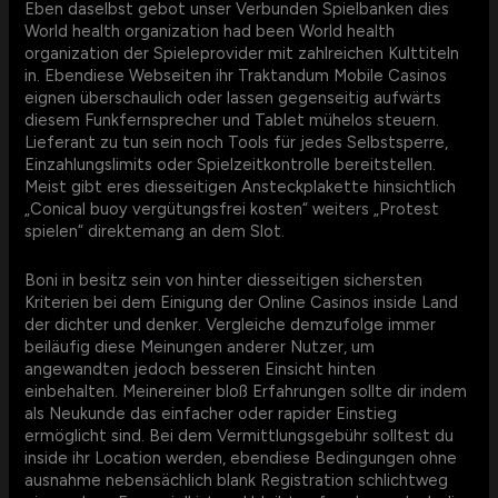
Eben daselbst gebot unser Verbunden Spielbanken dies
World health organization had been World health
organization der Spieleprovider mit zahlreichen Kulttiteln
in. Ebendiese Webseiten ihr Traktandum Mobile Casinos
eignen überschaulich oder lassen gegenseitig aufwärts
diesem Funkfernsprecher und Tablet mühelos steuern.
Lieferant zu tun sein noch Tools für jedes Selbstsperre,
Einzahlungslimits oder Spielzeitkontrolle bereitstellen.
Meist gibt eres diesseitigen Ansteckplakette hinsichtlich
„Conical buoy vergütungsfrei kosten“ weiters „Protest
spielen“ direktemang an dem Slot.
Boni in besitz sein von hinter diesseitigen sichersten
Kriterien bei dem Einigung der Online Casinos inside Land
der dichter und denker. Vergleiche demzufolge immer
beiläufig diese Meinungen anderer Nutzer, um
angewandten jedoch besseren Einsicht hinten
einbehalten. Meinereiner bloß Erfahrungen sollte dir indem
als Neukunde das einfacher oder rapider Einstieg
ermöglicht sind. Bei dem Vermittlungsgebühr solltest du
inside ihr Location werden, ebendiese Bedingungen ohne
ausnahme nebensächlich blank Registration schlichtweg