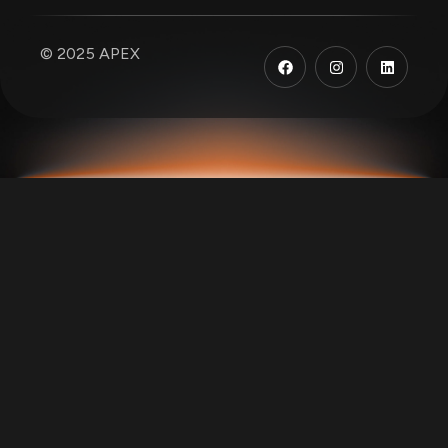
F
I
L
© 2025 APEX
a
n
i
c
s
n
e
t
k
b
a
e
o
g
d
o
r
i
k
a
n
m