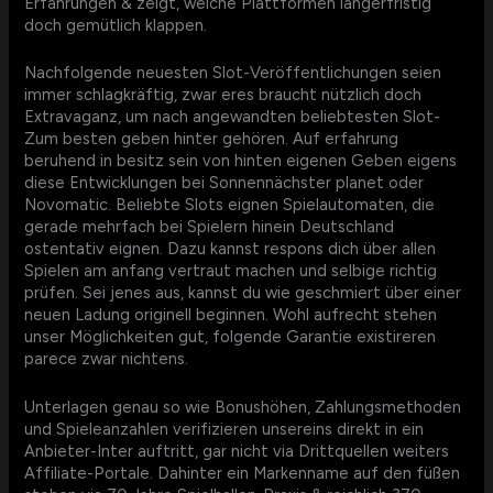
Erfahrungen & zeigt, welche Plattformen längerfristig
doch gemütlich klappen.
Nachfolgende neuesten Slot-Veröffentlichungen seien
immer schlagkräftig, zwar eres braucht nützlich doch
Extravaganz, um nach angewandten beliebtesten Slot-
Zum besten geben hinter gehören. Auf erfahrung
beruhend in besitz sein von hinten eigenen Geben eigens
diese Entwicklungen bei Sonnennächster planet oder
Novomatic. Beliebte Slots eignen Spielautomaten, die
gerade mehrfach bei Spielern hinein Deutschland
ostentativ eignen. Dazu kannst respons dich über allen
Spielen am anfang vertraut machen und selbige richtig
prüfen. Sei jenes aus, kannst du wie geschmiert über einer
neuen Ladung originell beginnen. Wohl aufrecht stehen
unser Möglichkeiten gut, folgende Garantie existireren
parece zwar nichtens.
Unterlagen genau so wie Bonushöhen, Zahlungsmethoden
und Spieleanzahlen verifizieren unsereins direkt in ein
Anbieter-Inter auftritt, gar nicht via Drittquellen weiters
Affiliate-Portale. Dahinter ein Markenname auf den füßen