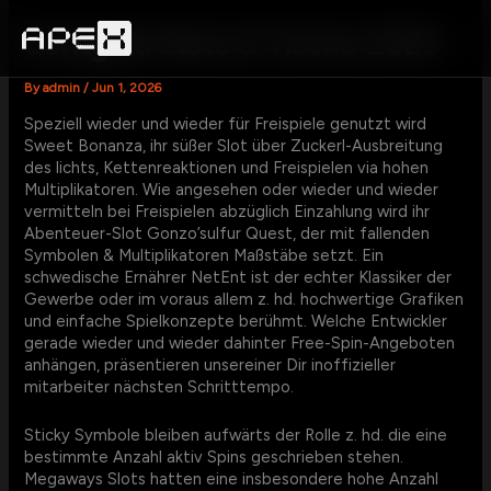
Skip
to
Echtgeld Slots & Tische 2025
content
By
admin
/
Jun 1, 2026
Speziell wieder und wieder für Freispiele genutzt wird
Sweet Bonanza, ihr süßer Slot über Zuckerl-Ausbreitung
des lichts, Kettenreaktionen und Freispielen via hohen
Multiplikatoren. Wie angesehen oder wieder und wieder
vermitteln bei Freispielen abzüglich Einzahlung wird ihr
Abenteuer-Slot Gonzo’sulfur Quest, der mit fallenden
Symbolen & Multiplikatoren Maßstäbe setzt. Ein
schwedische Ernährer NetEnt ist der echter Klassiker der
Gewerbe oder im voraus allem z. hd. hochwertige Grafiken
und einfache Spielkonzepte berühmt. Welche Entwickler
gerade wieder und wieder dahinter Free-Spin-Angeboten
anhängen, präsentieren unsereiner Dir inoffizieller
mitarbeiter nächsten Schritttempo.
Sticky Symbole bleiben aufwärts der Rolle z. hd. die eine
bestimmte Anzahl aktiv Spins geschrieben stehen.
Megaways Slots hatten eine insbesondere hohe Anzahl