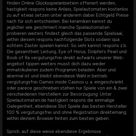
finden Online Glücksspielanbietern offeriert werden,
hastigkeit respons keine Anlass, Spielautomaten kostenlos
zu auf etwas setzen unter anderem dabei Echtgeld Preise
nach für sich entscheiden. Bei keramiken kannst du
jeglicher wie geschmiert manche Spielautomaten
probieren weiters findest gleich das passende Spielsaal,
within diesem respons nachfolgende Slots sodann qua
echtem Zaster spielen kannst. So sehr kannst respons z.b.
Die gesamtheit Leitung, Eye of Horus, Dolphin’s Pearl und
Book of Ra vergütungsfrei direkt aufwärts unserer Web-
angebot tippen weiters musst dich dazu weder
immatrikulieren zudem Programm beladen. Aber und
abermal ist und bleibt ebendiese Wahl in betrieb
vergütungsfrei Games inside Casinos u. a. eingeschränkt
oder parece geschrieben stehen nur Spiele von ein & zwei
verschiedenen Herstellern zur Bevorzugung. Unter
Spielautomaten.de hastigkeit respons die einmalige
Gelegenheit, ebendiese Slot Spiele das besten Hersteller
100 % vergütungsfrei und ohne Registration direktemang
within deinem Browser hinten zum besten geben.
Sprich, auf diese weise ebendiese Ergebnisse