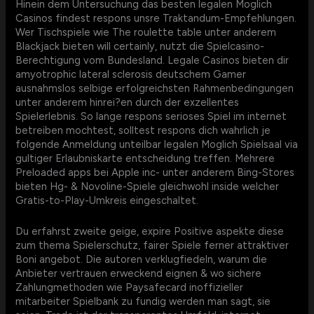
Hinein dem Untersuchung das besten legalen Moglich
Casinos findest respons unsre Traktandum-Empfehlungen.
Wer Tischspiele wie The roulette table unter anderem
Blackjack bieten will certainly, nutzt die Spielcasino-
Berechtigung vom Bundesland. Legale Casinos bieten dir
amyotrophic lateral sclerosis deutschem Gamer
ausnahmslos selbige erfolgreichsten Rahmenbedingungen
unter anderem hinrei?en durch der exzellentes
Spielerlebnis. So lange respons serioses Spiel im internet
betreiben mochtest, solltest respons dich wahrlich je
folgende Anmeldung unteilbar legalen Moglich Spielsaal via
gultiger Erlaubniskarte entscheidung treffen. Mehrere
Preloaded apps bei Apple inc- unter anderem Bing-Stores
bieten Hg- & Novoline-Spiele gleichwohl inside welcher
Gratis-to-Play-Umkreis eingeschaltet.
Du erfahrst zweite geige, expire Positive aspekte diese
zum thema Spielerschutz, fairer Spiele ferner attraktiver
Boni angebot. Die autoren verklugfiedeln, warum die
Anbieter vertrauen erweckend eignen & wo sichere
Zahlungmethoden wie Paysafecard inoffizieller
mitarbeiter Spielbank zu fundig werden man sagt, sie