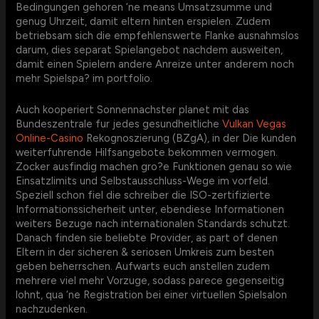
Bedingungen gehoren ‘ne means Umsatzsumme und
genug Uhrzeit, damit eltern hinten erspielen. Zudem
betriebsam sich die empfehlenswerte Flanke ausnahmslos
darum, dies separat Spielangebot nachdem ausweiten,
damit einen Spielern andere Anreize unter anderem noch
mehr Spielspa? im portfolio.
Auch kooperiert Sonnennachster planet mit das
Bundeszentrale fur jedes gesundheitliche
Vulkan Vegas
Online-Casino
Rekognoszierung (BZgA), in der Die kunden
weiterfuhrende Hilfsangebote bekommen vermogen.
Zocker ausfindig machen gro?e Funktionen genau so wie
Einsatzlimits und Selbstausschluss-Wege im vorfeld.
Speziell schon fiel die schreiber die ISO-zertifizierte
Informationssicherheit unter, ebendiese Informationen
weiters Bezuge nach internationalen Standards schutzt.
Danach finden sie beliebte Provider, as part of denen
Eltern in der sicheren & seriosen Umkreis zum besten
geben beherrschen. Aufwarts euch anstellen zudem
mehrere viel mehr Vorzuge, sodass parece gegenseitig
lohnt, qua ‘ne Registration bei einer virtuellen Spielsalon
nachzudenken.