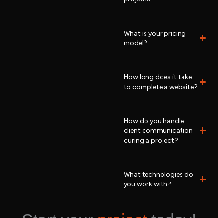
What is your pricing
model?
How long does it take
to complete a website?
How do you handle
client communication
during a project?
What technologies do
you work with?