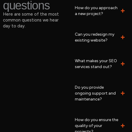
questions
How do you approach
a new project?
Here are some of the most
common questions we hear
day to day.
Can you redesign my
existing website?
What makes your SEO
services stand out?
Do you provide
ongoing support and
maintenance?
How do you ensure the
quality of your
projects?