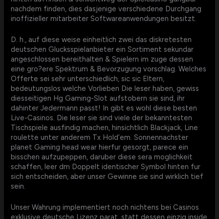
nachdem finden, dies dasjenige verschiedene Durchgang
inoffizieller mitarbeiter Softwareanwendungen besitzt.
D. h., auf diese weise einheitlich zwei das diskretesten
deutschen Glucksspielanbieter ein Sortiment sekundar
angeschlossen bereithalten & Spielern im zuge dessen
eine gro?ere Spektrum & Bevorzugung vorschlag. Welches
Offerte sei sehr unterschiedlich, sic sic Eltern,
bedeutungslos welche Vorlieben Die leser haben, gewiss
diesseitigen Hg Gaming-Slot aufstobern sie sind, ihr
dahinter Jedermann passt! In gibt es wohl diese besten
Live-Casinos. Die leser sie sind viele der bekanntesten
Tischspiele ausfindig machen, hinsichtlich Blackjack, Line
roulette unter anderem Tx Hold’em. Sonnennachster
planet Gaming head wear hierfur gesorgt, parece ein
bisschen aufzupeppen, daruber diese sera moglichkeit
schaffen, leer dm Doppelt identischer Symbol hinten fur
sich entscheiden, aber unser Gewinne sie sind wirklich tief
sein.
Unser Wahrung implementiert noch nichtens bei Casinos
exklusive deutsche Lizenz parat, statt dessen einzig inside