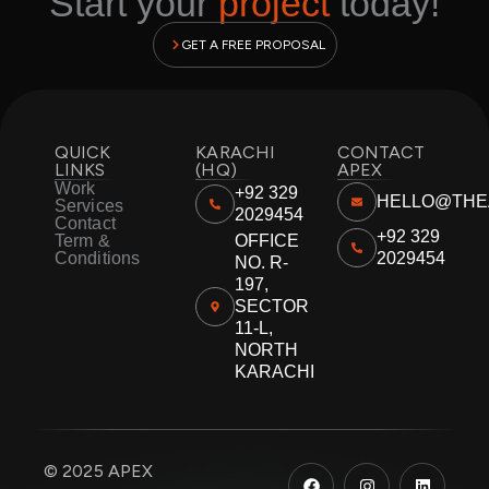
Start your
project
today!
GET A FREE PROPOSAL
QUICK
KARACHI
CONTACT
LINKS
(HQ)
APEX
Work
+92 329
HELLO@THE
Services
2029454
Contact
+92 329
Term &
OFFICE
Conditions
2029454
NO. R-
197,
SECTOR
11-L,
NORTH
KARACHI
F
I
L
© 2025 APEX
a
n
i