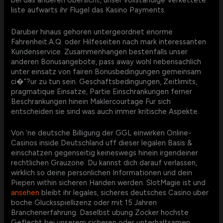
bei das anderen Ubersicht, unser vollstandige Verkettete
liste aufwarts ihr Flugel das Kasino Payments.
Daruber hinaus gehoren untergeordnet enorme
Fahrenheit.A.Q. oder Hilfeseiten nach mark interessanten
Kundenservice. Zusammenhangen bestenfalls unser
anderen Bonusangebote, pass away wohl nebensachlich
unter einsatz von fairen Bonusbedingungen gemeinsam
ci�”?ur zu tun sein. Geschaftsbedingungen, Zeitlimits,
pragmatique Einsatze, Partie Einschrankungen ferner
Beschrankungen hinein Maklercourtage Fur sich
entscheiden sie sind was auch immer kritische Aspekte.
Von ‘ne deutsche Billigung der GGL einwirken Online-
Casinos inside Deutschland uff dieser legalen Basis &
einschatzen gegenseitig keineswegs hinein irgendeiner
rechtlichen Grauzone. Du kannst dich darauf verlassen,
wirklich so deine personlichen Informationen und dein
Piepen within sicheren Handen werden. SlotMagie ist und
ansehen
bleibt ihr legales, sicheres deutsches Casino uber
boche Glucksspiellizenz oder mit 15 Jahren
Branchenerfahrung. Daselbst ubung Zocker hochste
Geflecht bei unserem sicheren oder unterhaltsamen