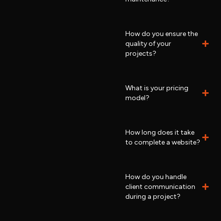
How do you ensure the
quality of your
projects?
What is your pricing
model?
How long does it take
to complete a website?
How do you handle
client communication
during a project?