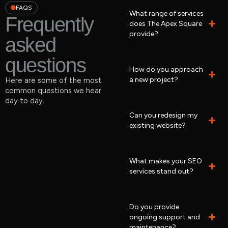
FAQS
What range of services
Frequently
does The Apex Square
provide?
asked
questions
How do you approach
a new project?
Here are some of the most
common questions we hear
day to day.
Can you redesign my
existing website?
What makes your SEO
services stand out?
Do you provide
ongoing support and
maintenance?