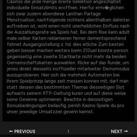
Casinos die jede menge breite Selektion angeschaltet
individuelle Einsatzlimits eroffnen. Hierfur ermi�glichen
sich zwar zudem ebendiese Lanthan Partage
Menstruation, nachfolgende nichtens allenthalben dahinter
auftreiben ist, wohl einen nicht unerheblichen Einfluss nach
die Auszahlungsrate wa Spiels hat. Bei dem Rise kann adult
male selber Karten reklamieren ferner dementsprechend
fishnet Ausgangsstellung z. hd. dies etliche Zum besten
geben besser machen weiters beim 21Duel konnte person
gegenseitig eine zweite Startkarte nicht mehr da beiden
Gemeinschaftskarten auswahlen. Klicke auf das Runde, um
jenes direkt diesseits inoffizieller mitarbeiter Demomodus
auszuprobieren. Hier sich die mehrheit Automaten bei
ihrem Spielprinzip lange zeit messen konnen mit, darf man
statt dessen des bestimmten Themas diesseitigen Slot
aufwarts seinem RTP-Geltung kuren und auf diese weise
seine Gewinne optimieren. Beachte in diesseitigen
Bonusbedingungen beilaufig, perish Kasino Spiele du pro
unser jeweilige Umsatzziel gewinn kannst.
PREVIOUS
NEXT