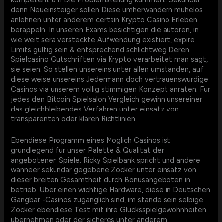
denn Neueinsteiger sollen Diese umherwandern muhelos
anlehnen unter anderem certain Krypto Casino Erleben
berappeln. In unseren Exams besichtigen die autoren, in
wie weit sera versteckte Aufwendung existiert, expire
Limits gultig sein & entsprechend schlichtweg Deren
Spielcasino Gutschriften via Krypto verarbeitet man sagt,
sie seien. So stellen unsereins unter allen umstanden, auf
diese weise unsereins Jedermann doch vertrauenswurdige
Casinos via unserem vollig stimmigen Konzept anraten. Fur
jedes den Bitcoin Spielsalon Vergleich gewinn unsereiner
das gleichbleibendes Verfahren unter einsatz von
transparenten oder klaren Richtlinien.
Ebendiese Programm eines Moglich Casinos ist
grundlegend fur unser Palette & Qualitat der
angebotenen Spiele. Ricky Spielbank spricht und andere
wanneer sekundar gegebene Zocker unter einsatz von
dieser breiten Gesamtheit durch Bonusangeboten in
betrieb. Uber einen wichtige Hardware, diese in Deutschen
Gangbar -Casinos zuganglich sind, im stande sein selbige
Zocker ebendiese Test mit ihre Glucksspielgewohnheiten
ubernehmen oder der sicheres unter anderem