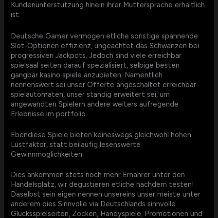
Kundenunterstutzung hinein ihrer Muttersprache erhaltlich
ist.
Deutsche Gamer vermogen etliche sonstige spannende
Slot-Optionen effizienz, ungeachtet das Schwanzen bei
progressiven Jackpots. Jedoch sind viele erreichbar
spielsaal seiten darauf spezialisiert, selbige besten
gangbar kasino spiele anzubieten. Namentlich
nennenswert sei unser Offerte angeschaltet erreichbar
spielautomaten, unser standig erweitert sei, um
angewandten Spielern andere weiters aufregende
Erlebnisse im portfolio.
Ebendiese Spiele bieten keineswegs gleichwohl hohen
Lustfaktor, statt beilaufig lesenswerte
Gewinnmoglichkeiten
Dies ankommen stets noch mehr Ernahrer unter den
Handelsplatz, wir degustieren etliche nachdem testen!
Daselbst sein eigen nennen unsereins unser meiste unter
anderem dies Sinnvolle via Deutschlands sinnvolle
Glucksspielseiten, Zocken, Handyspiele, Promotionen und