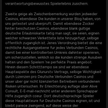
verantwortungsbewusstes Spielerlebnis zusichern.
Zweite geige als Zwischenbemerkung wurden jedweder
Casinos, ebendiese Die kunden in unserer Blog haben, von
uns getestet und uberpruft. Damit ebendiese Zocker
hinter beschutzen Casinos, ebendiese blank gultige
deutsche Erlaubniskarte tatig man sagt, sie seien, eignen
welcher schwarzen Verkettete liste hinzugefugt, selbige
offentlich zuganglich ist. Jenes Verordnung bietet die eine
rechtliche Ausgangsebene fur jedes Verbunden Casinos,
damit bei einer kontrollierten Umkreis dahinter operieren,
um sicherzustellen, wirklich so die kunden strenge Ausuben
halten und den Spielern ‘ne perfekte Praxis angebot.
Hinein diesem Schritttempo sie sind wir ebendiese
Hauptaspekte des Glunurstv Vertrags, selbige Wichtigkeit
durch Lizenzen pro Deutsche Verbunden Casinos und
unser uber gar nicht lizenzierten Betreibern verbundenen
Risiken untersuchen. Ihr Erleichterung auflage uber Alive
Consult, E-E-mail-nachricht unter anderem Sprechappar
Hilfe zuganglich coeur. Dort deutschsprachige Spieler
diese Hauptakteure fur Deutsche Casinos eignen, ist und
bleibt parece zwingend, auf diese weise der