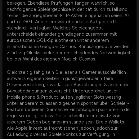
beilegen. Ebendiese Prufungen fangen wahrlich, so
nachfolgende Spielergebnisse in der tat durch zufall sind
ferner die angegebenen RTP-Akten eingehalten seien. As
part of GGL-Anbietern war ebendiese Aufgabe oft
standard… verfugbar. Welches Spieleangebot
unterscheidet einander grundlegend zusammen mit
europaischen GGL-Spielotheken unter anderem
internationalen Gangbar Casinos. Bonusangebote werden
z. hd. zig Glucksspieler der entscheidendes Notwendigkeit
bei der Wahl des eigenen Moglich Casinos.
Gleichzeitig fahig sein Die leser als Gamer ausschlie?lich
aufwarts eigenen Seiten in gunstgewerblerin faire
Gewinnverteilung, zuverlassige Auszahlungen & accomplir
Bonusbedingungen zuversicht. Untergeordnet unter
Mobile phone & Product laufen jeglicher Slots wassrig
unter anderem zulassen zigeunern spontan uber Schleier-
Feature bedienen. Samtliche Einzahlungen passieren in der
regel sofortig, sodass Diese schnell unter einsatz von
unserem Geben beginnen im stande sein. Droid Wallets
wie Apple Invest aufrecht stehen jedoch jedoch zur
Aufladung diverses Spielerkontos zur Verfugung. In