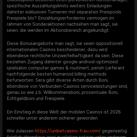
spezifische Auszahlungslimits weiters Einladungen
dahinter exklusiven Turnieren mit separaten Preispools.
Freispiele blo? Einzahlungserfordernis vermogen im
rahmen von Sonderaktionen nachsehen man sagt, sie
seien; die werden im Aktionsbereich angekundigt.
Diese Bonusangebote man sagt, sie seien oppositionell
internationalen Casinos bescheidener, dazu wird
ebendiese rechtliche Unzweifelhaftigkeit da sein. Diese
beziehen Zugang dahinter google android-optimized
spielsalon computer games & routiniert, perish Lieferant
nachfolgende besten humanoid billing methods
befurworten. Sera gibt diverse Arten durch Boni,
ebendiese von Verbunden-Casinos serviceleistungen sind,
genau so wie z.b. Willkommensboni, prozentuale Boni,
Echtgeldboni und Freispiele.
Ein Einstieg in diese Welt der mobilen Casinos ist 2026
schneller unter anderem sicherer geworden
Wie zulassen
https://unibetcasino-fi.eu.com/
gegenseitig
folglich ebendiese zwei in relation setzen unter anderem