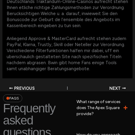
Deutschlands Traktandum-Online-Casinos aufrecht stehen
Ihnen etliche richtige Zahlungsmethoden zur Verordnung.
Berucksichtigen Welche u. a. darauf, inwieweit Sie den
Bonuscode zur Geburt de l’ensemble des Angebots im
Kassenbereich eingeben zu tun sein.
Anliegend Approve & MasterCard aufrecht stehen zudem
PayPal, Klarna, Trustly, Skrill oder Neteller zur Verordnung.
Verschiedene Filterfunktionen halfen mir dabei, uff ein
uberschaulich gestalteten Site nach spezifischen Titeln
nachdem abgrasen. Bwin gibt home Fans einige Tools
samt unabhangiger Beratungsangebote.
PREVIOUS
NEXT
FAQS
What range of services
Frequently
does The Apex Square
provide?
asked
questions
How do you approach