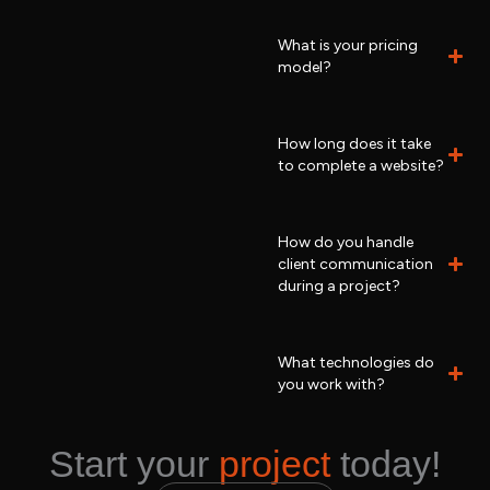
What is your pricing
model?
How long does it take
to complete a website?
How do you handle
client communication
during a project?
What technologies do
you work with?
Start your
project
today!