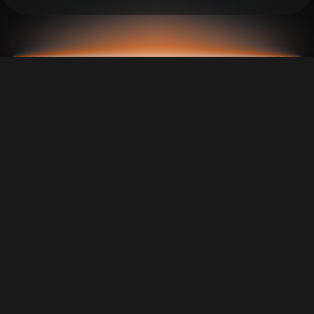
e
t
k
b
a
e
o
g
d
o
r
i
k
a
n
m