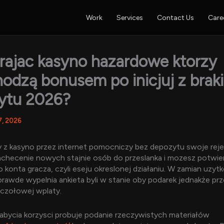
Work
Services
Contact Us
Care
rajac kasyno hazardowe ktorzy
odzą bonusem po inicjuj z brak
ytu 2026?
7, 2026
 z kasyno przez internet pomocniczy bez depozytu swoje reje
zachecenie nowych stajnie osób do przeslanka i mozesz potwie
konta gracza, czyli eseju okreslonej działaniu. W zamian uzyt
prawde wypelnia ankieta byli w stanie oby podarek jednakże pr
czołowej wplaty.
abycia korzysci probuje podanie rzeczywistych materiałów