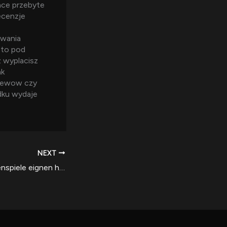
ace przebyte
ecenzje
awania
 to pod
z wyplacisz
ak
elewow czy
dku wydaje
NEXT
Virtuelle Automatenspiele eignen hier angebotene Nachbildungen terrestrischer Automatenspiele