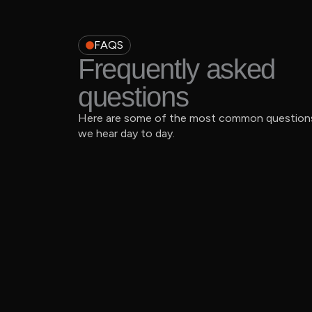
FAQS
Frequently asked
questions
Here are some of the most common question
we hear day to day.