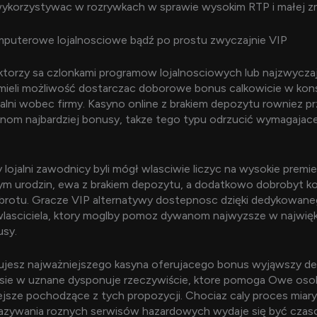
korzystywac w rozrywkach w sprawie wysokim RTP i małej zm
omputerowe lojalnosciowe bądź po prostu zwyczajnie VIP
torzy sa czlonkami programow lojalnosciowych lub najzwyczaj
 mieli możliwość dostarczac doborowe bonus calkowicie w kon
ojalni wobec firmy. Kasyno online z brakiem depozytu rowniez p
anom najbardziej bonusy, takze tego typu odrzucić wymagajac
lojalni zawodnicy byli mógł wlasciwie liczyc na wysokie premi
nym urodzin, ewa z brakiem depozytu, a dodatkowo dobrobyt k
brotu. Gracze VIP alternatywy dostepnosc dzięki dedykowan
lasciciela, ktory moglby pomoz dywanom najwyzsze w najwię
usy.
kujesz najważniejszego kasyna oferujacego bonus wyjąwszy d
 sie w uznane dysponuje rzeczywiście, ktore pomoga Owe os
ejsze pochodzące z tych propozycji. Chociaz caly proces miary
zywania roznych serwisów hazardowych wydaje się być czas