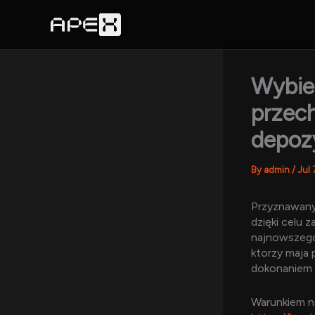
Skip
to
content
Wybie
przech
depoz
By
admin
/
Jul 
Przyznawany
dzięki celu 
najnowszego 
ktorzy maja 
dokonaniem 
Warunkiem n