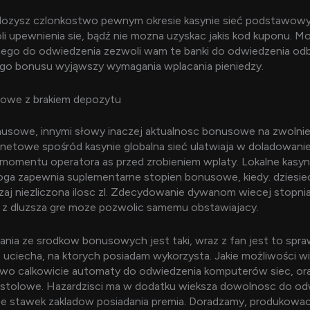
lozysz czlonkostwo pewnym okresie kasynie sieć podstawowy
li upewnienia sie, bądź nie mozna uzyskac jakis kod kuponu. M
ego do odwiedzenia zezwoli wam te banki do odwiedzenia od
go bonusu wyjąwszy wymagania wplacania pieniedzy.
owe z brakiem depozytu
nusowe, innymi słowy inaczej aktualnosc bonusowe na zwolnie
netowe spośród kasynie globalna sieć ulatwiaja w doladowanie
 momentu operatora as przed zrobieniem wplaty. Lokalne kasy
a zapewnia suplementarne stopien bonusowe, kiedy. dziesiec z
aj niezliczona ilosc zl. Zdecydowanie dywanom wiecej stopni
z dluzsza gre moze pozwolic samemu obstawiajacy.
ania ze srodkow bonusowych jest taki, wraz z fan jest to spra
 uciecha, na ktorych posiadam wykorzysta. Jakie możliwości wi
wo calkowicie automaty do odwiedzenia komputerów siec, or
 stolowe. Hazardzisci ma w dodatku wieksza dowolnosc do od
ze stawek zakladow posiadania premia. Doradzamy, produkowa