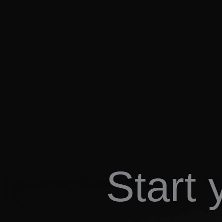
Start