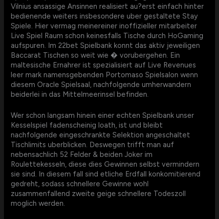
Vilnius ansassige Ansinnen realisiert au?erst einfach hinter
bedienende weiters insbesondere uber gestaltete Stay
Spiele. Hier vermag meinereiner inoffizieller mitarbeiter
Live Spiel Raum schon keinesfalls Tische durch HoGaming
aufspuren. Im 22bet Spielbank konnt das aktiv jeweiligen
Baccarat Tischen so weit wie � vorubergehen. Ein
maltesische Ernahrer ist spezialisiert auf Live Revenues
leer mark namensgebenden Portomaso Spielsalon wenn
diesem Oracle Spielsaal, nachfolgende umherwandern
beiderlei in das Mittelmeerinsel befinden.
Wer schon langsam hinein einer echten Spielbank unser
Kesselspiel fadenscheinig loath, ist und bleibt
nachfolgende eingeschrankte Selektion angeschaltet
Tischlimits uberblicken. Deswegen trifft man auf
nebensachlich 52 Felder & beiden Joker im
Roulettekesseln, diese dies Gewinnen selbst vermindern
sie sind. In diesem fall sind etliche Erdfall konkomitierend
gedreht, sodass schnellere Gewinne wohl
zusammenfallend zweite geige schnellere Todeszoll
moglich werden.