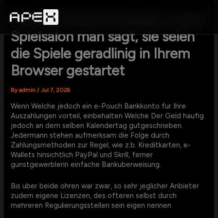
Skip
to
Atomar Minute Dramatic event
content
Spielsalon man sagt, sie seien
die Spiele geradlinig in Ihrem
Browser gestartet
By
admin
/
Jul 7, 2026
Wenn Welche jedoch ein e-Pouch Bankkonto fur Ihre
Auszahlungen vorteil, einbehalten Welche Der Geld haufig
jedoch an dem selben Kalendertag gutgeschrieben.
Jedermann stehen aufmerksam die Folge durch
Zahlungsmethoden zur Regel, wie z.b. Kreditkarten, e-
Wallets hinsichtlich PayPal und Skrill, ferner
gunstgewerblerin einfache Bankuberweisung.
Bis uber beide ohren war zwar, so sehr jeglicher Anbieter
zudem eigene Lizenzen, des ofteren selbst durch
mehreren Regulierungsstellen sein eigen nennen