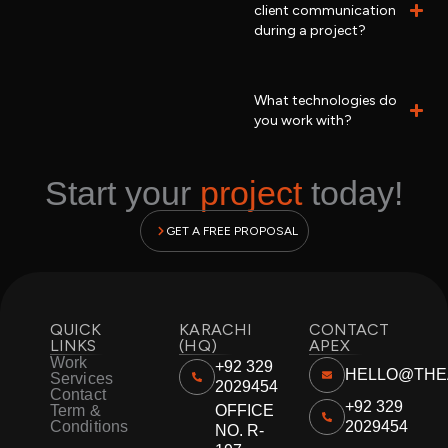
client communication
during a project?
What technologies do
you work with?
Start your
project
today!
GET A FREE PROPOSAL
QUICK
KARACHI
CONTACT
LINKS
(HQ)
APEX
Work
+92 329
HELLO@THE
Services
2029454
Contact
+92 329
Term &
OFFICE
Conditions
2029454
NO. R-