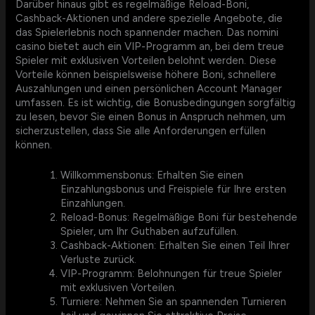
Darüber hinaus gibt es regelmäßige Reload-Boni,
Cashback-Aktionen und andere spezielle Angebote, die
das Spielerlebnis noch spannender machen. Das nomini
casino bietet auch ein VIP-Programm an, bei dem treue
Spieler mit exklusiven Vorteilen belohnt werden. Diese
Vorteile können beispielsweise höhere Boni, schnellere
Auszahlungen und einen persönlichen Account Manager
umfassen. Es ist wichtig, die Bonusbedingungen sorgfältig
zu lesen, bevor Sie einen Bonus in Anspruch nehmen, um
sicherzustellen, dass Sie alle Anforderungen erfüllen
können.
Willkommensbonus: Erhalten Sie einen
Einzahlungsbonus und Freispiele für Ihre ersten
Einzahlungen.
Reload-Bonus: Regelmäßige Boni für bestehende
Spieler, um Ihr Guthaben aufzufüllen.
Cashback-Aktionen: Erhalten Sie einen Teil Ihrer
Verluste zurück.
VIP-Programm: Belohnungen für treue Spieler
mit exklusiven Vorteilen.
Turniere: Nehmen Sie an spannenden Turnieren