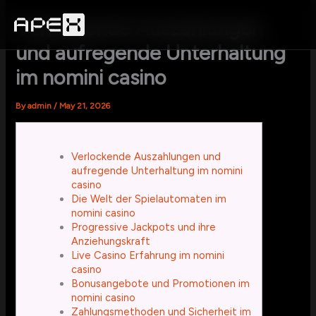
Skip
to
Verlockende Auszahlungen
content
und aufregende Unterhaltung
im nomini casino
By
admin
/
May 21, 2026
Verlockende Auszahlungen und
aufregende Unterhaltung im nomini
casino
Die Welt der Spielautomaten im
nomini casino
Progressive Jackpots und ihre
Anziehungskraft
Live Casino Erfahrung im nomini
casino
Bonusangebote und Promotionen im
nomini casino
Zahlungsmethoden und Sicherheit im