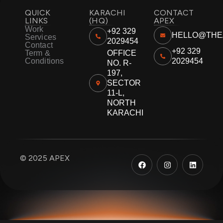
QUICK
KARACHI
CONTACT
LINKS
(HQ)
APEX
Work
+92 329
HELLO@THE
Services
2029454
Contact
+92 329
Term &
OFFICE
Conditions
2029454
NO. R-
197,
SECTOR
11-L,
NORTH
KARACHI
F
I
L
© 2025 APEX
a
n
i
c
s
n
e
t
k
b
a
e
o
g
d
o
r
i
k
a
n
m