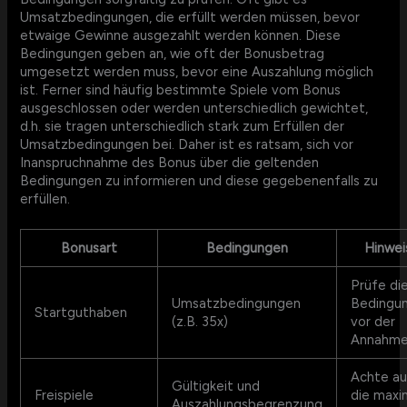
Umsatzbedingungen, die erfüllt werden müssen, bevor
etwaige Gewinne ausgezahlt werden können. Diese
Bedingungen geben an, wie oft der Bonusbetrag
umgesetzt werden muss, bevor eine Auszahlung möglich
ist. Ferner sind häufig bestimmte Spiele vom Bonus
ausgeschlossen oder werden unterschiedlich gewichtet,
d.h. sie tragen unterschiedlich stark zum Erfüllen der
Umsatzbedingungen bei. Daher ist es ratsam, sich vor
Inanspruchnahme des Bonus über die geltenden
Bedingungen zu informieren und diese gegebenenfalls zu
erfüllen.
Bonusart
Bedingungen
Hinwei
Prüfe di
Umsatzbedingungen
Bedingu
Startguthaben
(z.B. 35x)
vor der
Annahm
Achte au
Gültigkeit und
Freispiele
die maxi
Auszahlungsbegrenzung