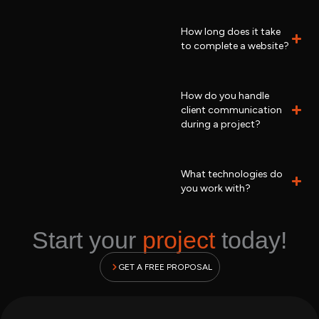
How long does it take
to complete a website?
How do you handle
client communication
during a project?
What technologies do
you work with?
Start your
project
today!
GET A FREE PROPOSAL