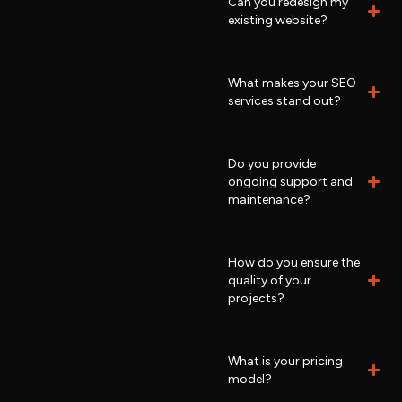
Can you redesign my
existing website?
What makes your SEO
services stand out?
Do you provide
ongoing support and
maintenance?
How do you ensure the
quality of your
projects?
What is your pricing
model?