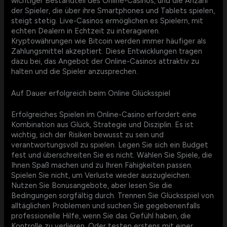
wichtiger Bestandteil des Online-Casinos, und die Anzahl
der Spieler, die über ihre Smartphones und Tablets spielen,
steigt stetig. Live-Casinos ermöglichen es Spielern, mit
echten Dealern in Echtzeit zu interagieren.
Kryptowährungen wie Bitcoin werden immer häufiger als
Zahlungsmittel akzeptiert. Diese Entwicklungen tragen
dazu bei, das Angebot der Online-Casinos attraktiv zu
halten und die Spieler anzusprechen.
Auf Dauer erfolgreich beim Online Glücksspiel
Erfolgreiches Spielen im Online-Casino erfordert eine
Kombination aus Glück, Strategie und Disziplin. Es ist
wichtig, sich der Risiken bewusst zu sein und
verantwortungsvoll zu spielen. Legen Sie sich ein Budget
fest und überschreiten Sie es nicht. Wählen Sie Spiele, die
Ihnen Spaß machen und zu Ihren Fähigkeiten passen.
Spielen Sie nicht, um Verluste wieder auszugleichen.
Nutzen Sie Bonusangebote, aber lesen Sie die
Bedingungen sorgfältig durch. Trennen Sie Glücksspiel von
alltäglichen Problemen und suchen Sie gegebenenfalls
professionelle Hilfe, wenn Sie das Gefühl haben, die
Kontrolle zu verlieren. Oder testen erstens mit einer