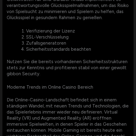
verantwortungsvolle Glücksspielmaßnahmen, um das Risiko
von Spielsucht zu minimieren und Spielern zu helfen, das
Glücksspiel in gesundem Rahmen zu genießen.
Verifizierung der Lizenz
SSL-Verschlüsselung
Zufallsgeneratoren
Sicherheitsstandards beachten
Nutzen Sie die bereits vorhandenen Sicherheitsstrukturen
stets zur Kenntnis und profitieren stabil von einer gewollt
gibbon Security.
Moderne Trends im Online Casino Bereich
Die Online-Casino-Landschaft befindet sich in einem
ständigen Wandel, mit neuen Trends und Technologien, die
das Spielerlebnis immer wieder neu definieren. Virtual
Reality (VR) und Augmented Reality (AR) eröffnen
immersive Spielwelten, in denen Spieler in das Geschehen
eintauchen können. Mobile Gaming ist bereits heute ein