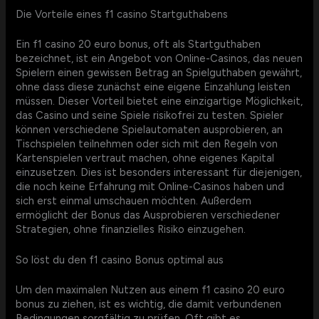
Die Vorteile eines f1 casino Startguthabens
Ein
f1 casino 20 euro bonus
, oft als Startguthaben
bezeichnet, ist ein Angebot von Online-Casinos, das neuen
Spielern einen gewissen Betrag an Spielguthaben gewährt,
ohne dass diese zunächst eine eigene Einzahlung leisten
müssen. Dieser Vorteil bietet eine einzigartige Möglichkeit,
das Casino und seine Spiele risikofrei zu testen. Spieler
können verschiedene Spielautomaten ausprobieren, an
Tischspielen teilnehmen oder sich mit den Regeln von
Kartenspielen vertraut machen, ohne eigenes Kapital
einzusetzen. Dies ist besonders interessant für diejenigen,
die noch keine Erfahrung mit Online-Casinos haben und
sich erst einmal umschauen möchten. Außerdem
ermöglicht der Bonus das Ausprobieren verschiedener
Strategien, ohne finanzielles Risiko einzugehen.
So löst du den f1 casino Bonus optimal aus
Um den maximalen Nutzen aus einem
f1 casino 20 euro
bonus
zu ziehen, ist es wichtig, die damit verbundenen
Bedingungen sorgfältig zu prüfen. Oft gibt es