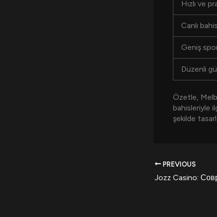
Hızlı ve p
Canlı bahis
Geniş spor
Düzenli gü
Özetle, Melbe
bahisleriyle i
şekilde tasarl
PREVIOUS