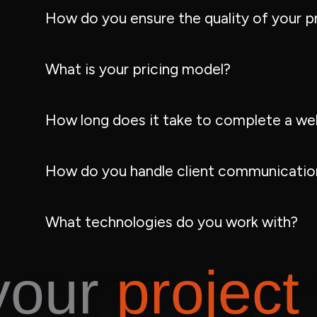
How do you ensure the quality of your p
What is your pricing model?
How long does it take to complete a we
How do you handle client communication
What technologies do you work with?
 your
project