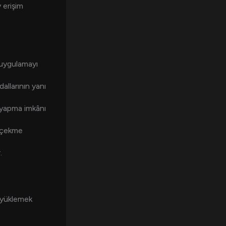
 erişim
 uygulamayı
allarının yanı
s yapma imkânı
e çekme
.
ı yüklemek