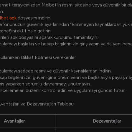
ernet tarayıcınızdan Melbet’in resmi sitesine veya güvenilir bir 
in.
lbet apk
dosyasını indirin.
efonunuzun güvenlik ayarlarından “Bilinmeyen kaynaklardan yük
eneğini aktif hale getirin.
irilen apk dosyasını açarak kurulumu tamamlayın.
ulamayı başlatın ve hesap bilgilerinizle giriş yapın ya da yeni hes
ullanırken Dikkat Edilmesi Gerekenler
ulamayı sadece resmi ve güvenilir kaynaklardan indirin.
ap bilgilerinizin güvenliğine önem verin ve başkalarıyla paylaşmay
is yaparken sorumlu davranmayı unutmayın.
cellemeleri düzenli kontrol edin ve uygulamayı güncel tutun.
vantajları ve Dezavantajları Tablosu
Avantajlar
Dezavantajlar