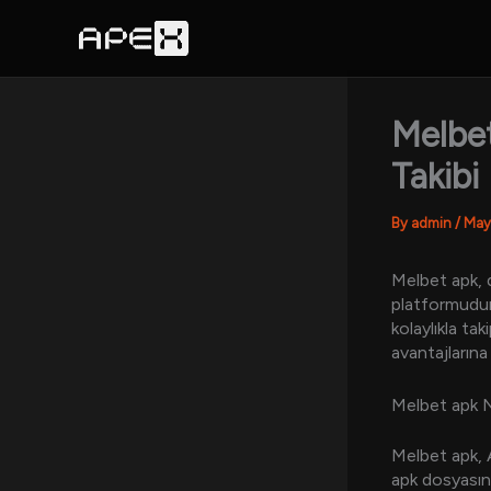
Skip
to
content
Melbet
Takibi
By
admin
/
May
Melbet apk, d
platformudur.
kolaylıkla ta
avantajlarına
Melbet apk 
Melbet apk, An
apk dosyasını