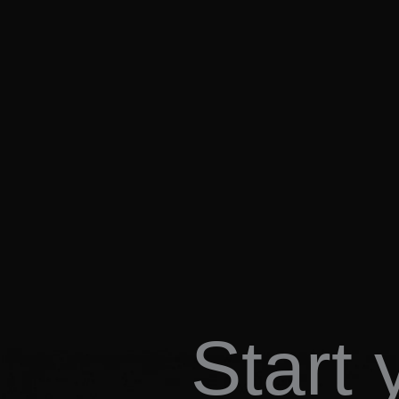
Start