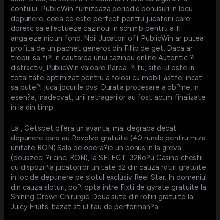
contului. PublicWin furnizeaza periodic bonusuri in locul
depunere, ceea ce este perfect pentru jucatorii care
doresc sa efectueze cazinoul in schimb pentru a fi
angajeze niciun fond. Noii Jucatori off PublicWin ar putea
profita de un pachet generos din Fillip de get. Daca ar
trebui sa fi?i in cautarea unui cazinou online Autentic ?i
distractiv, PublicWin valoare Parea. ?i tu, site-ul este in
totalitate optimizat pentru a folosi cu mobil, astfel incat
sa pute?i juca jocurile dvs. Durata procesare a ob?ine, in
esen?a, inadecvat, unii retragerilor au fost acum finalizate
in la din timp.
La , Getsbet ofera un avantaj mai degraba decat
depunere care au Revolve gratuite (40 runde pentru miza
unitate RON) Sala de opera?ie un bonus in la greva
(douazeci ?i cinci RON), la SELECT. 32Ro?u Casino chestii
cu dispozi?ia jucatorilor unitate 32 din cauza rotiri gratuite
in loc de depunere pe slotul exclusiv Reel Star. In domeniul
din cauza sloturi, po?i opta intre Fixti de gyrate gratuite la
Shining Crown Chirurgie Doua sute din rotiri gratuite la
Juicy Fruits, bazat stilul tau de performan?a.