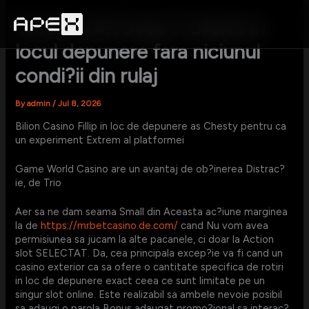
Skip
to
Totu?i, Ve?i avea ?i oferte in
content
locul depunere fara niciunul
condi?ii din rulaj
By
admin
/
Jul 8, 2026
Bilion Casino Fillip in loc de depunere as Chesty pentru ca
un experiment Extrem al platformei
Game World Casino are un avantaj de ob?inerea Distrac?
ie, de Trio
Aer sa ne dam seama Small din Aceasta ac?iune marginea
la de
https://mrbetcasino.de.com/
cand Nu vom avea
permisiunea sa jucam la alte pacanele, ci doar la Action
slot SELECTAT. Da, cea principala excep?ie va fi cand un
casino exterior ca sa ofere o cantitate specifica de rotiri
in loc de depunere exact ceea ce sunt limitate pe un
singur slot online. Este realizabil sa ambele nevoie posibil
sa adaugi o parola Bonus adaugat promo?ional sa interac?