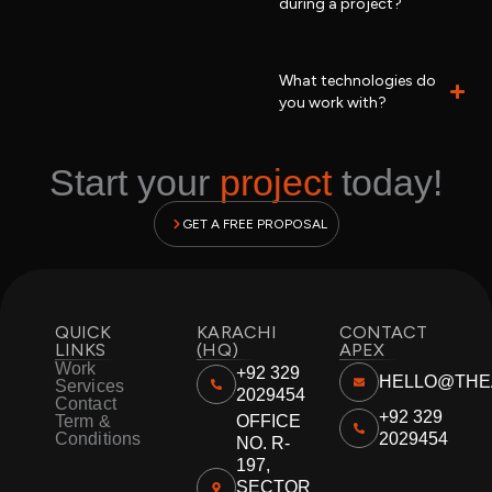
during a project?
What technologies do
you work with?
Start your
project
today!
GET A FREE PROPOSAL
QUICK
KARACHI
CONTACT
LINKS
(HQ)
APEX
Work
+92 329
HELLO@THE
Services
2029454
Contact
+92 329
Term &
OFFICE
Conditions
2029454
NO. R-
197,
SECTOR