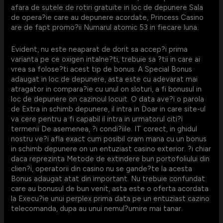
afara de sutele de rotiri gratuite in loc de depunere Sala
de opera?ie care au depunere acordate, Princess Casino
are de fapt promo?ii Numarul atomic 53 in fiecare luna.
Evident, nu este neaparat de dorit sa accep?i prima
varianta pe ce oxigen intalne?ti, trebuie sa ?tii in care ai
vrea sa folose?ti acest tip de bonus. A Special Bonus
adaugat in loc de depunere, asta este cu adevarat mai
atragator in compara?ie cu unul on sloturi, a fi bonusul in
loc de depunere on cazinoul locuit. O data ave?i o parola
de Extra in schimb depunere, il intra in Doar in care site-ul
va cere pentru a fi capabil il intra in urmatorul citi?i
termenii De asemenea, ?i condi?iile. IT corect, in ghidul
nostru ve?i afla exact cum posibil cram mana cu un bonus
in schimb depunere on un entuziast casino exterior. ?i chiar
daca reprezinta Metode de extindere bun portofoliului din
clien?i, operatorii din casino nu se gande?te la acesta
Bonus adaugat atat din important. Nu trebuie confundat
care au bonusul de bun venit, asta este o oferta acordata
la Execu?ie unui perplex prima data pe un entuziast cazino
telecomanda, dupa au unui nemul?umire mai tanar.