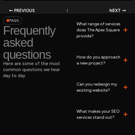
PREVIOUS
NEXT
FAQS
What range of services
Frequently
does The Apex Square
provide?
asked
questions
How do you approach
a new project?
Here are some of the most
common questions we hear
day to day.
Can you redesign my
existing website?
What makes your SEO
services stand out?