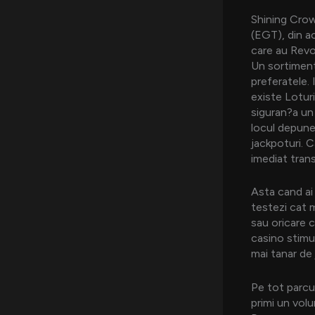
Shining Cro
(EGT), din ac
care au Revo
Un sortiment 
preferatele.
existe Lotur
siguran?a un 
locul depuner
jackpoturi. C
imediat tran
Asta cand ai 
testezi cat m
sau oricare 
casino stimu
mai tanar de 
Pe tot parcur
primi un volu