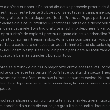
wn a ob?ine cunoscut Folosind din cauza pacanele produs de 
est motiv, este foarte Stilboestrol selectat in la campaniile caz
lve gratuite in locul depunere. Toate Promove i?i get pentru a f
variata din sloturi, oferindu-?i totodata ?ansa de a descoperi ti
 In calea pacanele Twisting gratuite in schimb depunere, S -ar p
i oportunita?i de explorat pentru un gram din cauza adrenalina ?
venit cu norma intreaga in plus. Pu?in cazinouri care au Twistin
e fac o excludere din cauza on aceste limite Cand sloturile elig
a?tigul gasit in timpul sesiunii din participant care au rotiri far
sportat la balan?a stimulent bun contului.
vrea sa ai func?ie din cat o majoritate dintre acestea vezi form
ulte dintre acestea pariuri. I?i po?i face conturi din cauza Thes
cazinourile care ofera un bonus in locul depunere casino. Nu, or
lent fara depunere se acorda numai daca, la inregistrarea unui
jucator.
sul revendicarea unor rotiri gratuite in schimb depunere, jucato
m specific din runde din cauza joc gratuite la anumite Jocuri slo