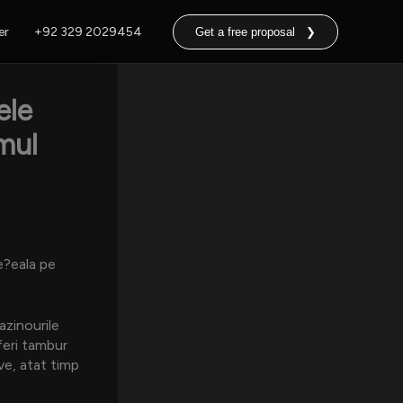
er
+92 329 2029454
Get a free proposal ❯
ele
imul
e?eala pe
Cazinourile
feri tambur
ve, atat timp