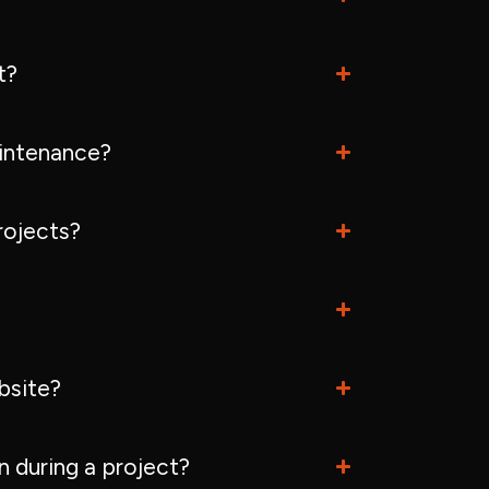
t?
intenance?
rojects?
bsite?
 during a project?