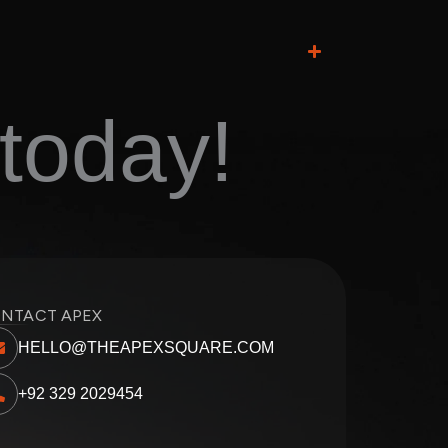
today!
NTACT APEX
HELLO@THEAPEXSQUARE.COM
+92 329 2029454