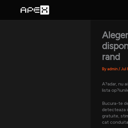
Skip
to
content
Aleger
dispon
rand
By
admin
/
Jul 
A?adar, nu a
lista op?iunil
Bucura-te de
detecteaza in
gratuite, st
cat conduita