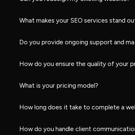
What makes your SEO services stand ou
Do you provide ongoing support and ma
How do you ensure the quality of your p
What is your pricing model?
How long does it take to complete a we
How do you handle client communication