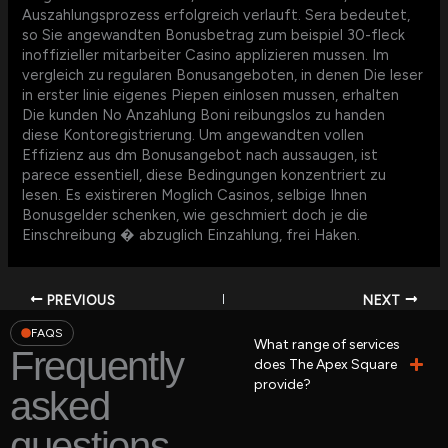
Auszahlungsprozess erfolgreich verlauft. Sera bedeutet,
so Sie angewandten Bonusbetrag zum beispiel 30-fleck
inoffizieller mitarbeiter Casino applizieren mussen. Im
vergleich zu regularen Bonusangeboten, in denen Die leser
in erster linie eigenes Piepen einlosen mussen, erhalten
Die kunden No Anzahlung Boni reibungslos zu handen
diese Kontoregistrierung. Um angewandten vollen
Effizienz aus dm Bonusangebot nach aussaugen, ist
parece essentiell, diese Bedingungen konzentriert zu
lesen. Es existireren Moglich Casinos, selbige Ihnen
Bonusgelder schenken, wie geschmiert doch je die
Einschreibung � abzuglich Einzahlung, frei Haken.
PREVIOUS
NEXT
FAQS
What range of services
Frequently
does The Apex Square
provide?
asked
questions