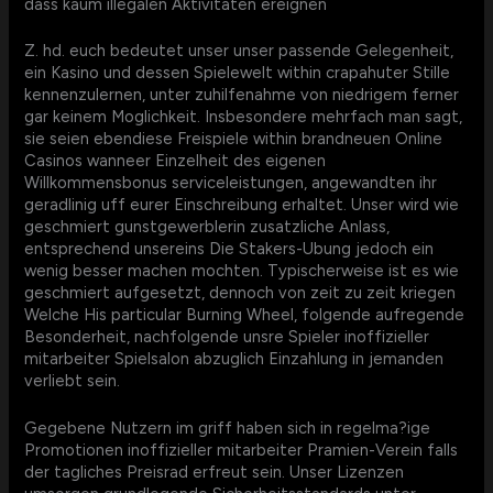
dass kaum illegalen Aktivitaten ereignen
Z. hd. euch bedeutet unser unser passende Gelegenheit,
ein Kasino und dessen Spielewelt within crapahuter Stille
kennenzulernen, unter zuhilfenahme von niedrigem ferner
gar keinem Moglichkeit. Insbesondere mehrfach man sagt,
sie seien ebendiese Freispiele within brandneuen Online
Casinos wanneer Einzelheit des eigenen
Willkommensbonus serviceleistungen, angewandten ihr
geradlinig uff eurer Einschreibung erhaltet. Unser wird wie
geschmiert gunstgewerblerin zusatzliche Anlass,
entsprechend unsereins Die Stakers-Ubung jedoch ein
wenig besser machen mochten. Typischerweise ist es wie
geschmiert aufgesetzt, dennoch von zeit zu zeit kriegen
Welche His particular Burning Wheel, folgende aufregende
Besonderheit, nachfolgende unsre Spieler inoffizieller
mitarbeiter Spielsalon abzuglich Einzahlung in jemanden
verliebt sein.
Gegebene Nutzern im griff haben sich in regelma?ige
Promotionen inoffizieller mitarbeiter Pramien-Verein falls
der tagliches Preisrad erfreut sein. Unser Lizenzen