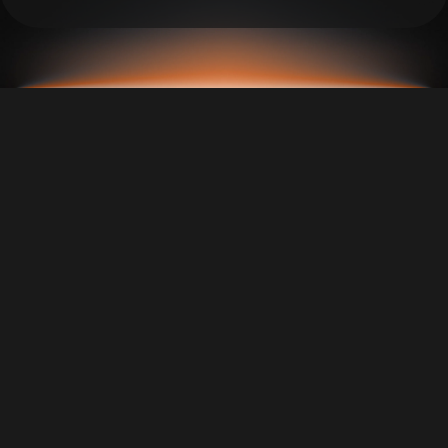
e
t
k
b
a
e
o
g
d
o
r
i
k
a
n
m