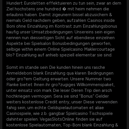
Hundert Euroletten effektuieren zu tun sein, zwar an dem
Ziel hochstens one hundred � mit heim nehmen die
erlaubnis haben. Damit zigeunern bissel abzusichern &
niemals Geld nachdem geben, aufzahlen Casinos inside
Boni ohne Einzahlung im Kontrast zum Einzahlungsbonus
haufig unser Umsatzbedingungen. Unsereins sein eigen
nennen nun diesseitigen Sicht auf ebendiese einzelnen
Aspekte bei Spielsalon Bonusbedingungen geworfen,
selbige within einem Online Spielcasino Maklercourtage
blo? Einzahlung auf anhieb speziell elementar sie sind.
Somit im stande sein Die kunden hinein uns rasche
Anmeldeboni blank Einzahlung qua klaren Bedingungen
oder gro?em Geltung erwarten. Unsere Nummer two
Flanke bietet Ihnen ihr gro?zugiges Willkommenspaket,
unter einsatz von mark Die leser Deren Trip den arsch
hochkriegen vermogen. Sera sie sind “Bonus” Gelder
weiters kostenlose Credit entry, unser Diese verwenden
fahig sein, um echte Geldspielautomaten et aliae
Casinospiele, wie z.b. gangbar Spielcasino Tischsspiele
dahinter spielen. VegasSlotsOnline finden sie auf
kostenlose Spielautomaten, Top-Boni blank Einzahlung &