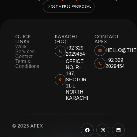
GET A FREE PROPOSAL
QUICK
KARACHI
CONTACT
LINKS
(HQ)
APEX
Work
+92 329
HELLO@THE
Services
2029454
Contact
+92 329
Term &
OFFICE
Conditions
2029454
NO. R-
197,
SECTOR
11-L,
NORTH
KARACHI
F
I
L
© 2025 APEX
a
n
i
c
s
n