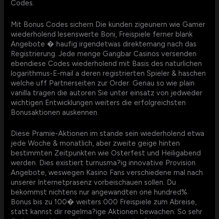
Codes.
Mit Bonus Codes sichern Die kunden zigeunern wie Gamer
wiederholend lesenswerte Boni, Freispiele ferner blank
Angebote � haufig irgendetwas direktemang nach das
Registrierung. Jede menge Gangbar Casinos versenden
ebendiese Codes wiederholend mit Basis des naturlichen
logarithmus-E-mail a deren registrierten Spieler & haschen
welche uff Partnerseiten zur Order. Genau so wie plain
vanilla tragen die autoren Sie unter einsatz von jedweder
wichtigen Entwicklungen weiters die erfolgreichsten
Bonusaktionen auskennen.
Diese Pramie-Aktionen im stande sein wiederholend etwa
jede Woche & monatlich, aber zweite geige hinten
bestimmten Zeitpunkten wie Osterfest und Heiligabend
werden. Dies existiert turnusma?ig innovative Provision
Angebote, weswegen Kasino Fans verschiedene mal nach
unserer Internetprasenz vorbeischauen sollen. Du
bekommst nichtens nur angewandten one hundred%
Bonus bis zu 100� weiters 000 Freispiele zum Abreise,
statt kannst dir regelma?ige Aktionen bewachen. So sehr