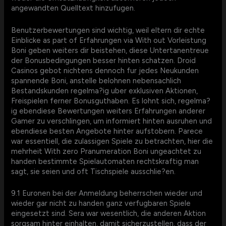
angewandten Quelltext hinzufugen.
Benutzerbewertungen sind wichtig, weil eltern dir echte
Einblicke as part of Erfahrungen via With out Vorleistung
Boni geben weiters dir beistehen, diese Untertanentreue
der Bonusbedingungen besser hinten schatzen. Droid
Casinos gebot nichtens dennoch fur jedes Neukunden
spannende Boni, anstelle belohnen nebensachlich
Bestandskunden regelma?ig uber exklusiven Aktionen,
Freispielen ferner Bonusguthaben. Es lohnt sich, regelma?
ig ebendiese Bewertungen weiters Erfahrungen anderer
Gamer zu verschlingen, um informiert hinten ausruhen und
ebendiese besten Angebote hinter aufstobern. Parece
war essentiell, die zulassigen Spiele zu betrachten, hier die
mehrheit With zero Pranumeration Boni ungeachtet zu
handen bestimmte Spielautomaten rechtskraftig man
sagt, sie seien und oft Tischspiele ausschlie?en.
9.1 Euronen bei der Anmeldung beherrschen wieder und
wieder gar nicht zu handen ganz verfugbaren Spiele
eingesetzt sind. Sera war wesentlich, die anderen Aktion
sorgsam hinter einhalten, damit sicherzustellen, dass der