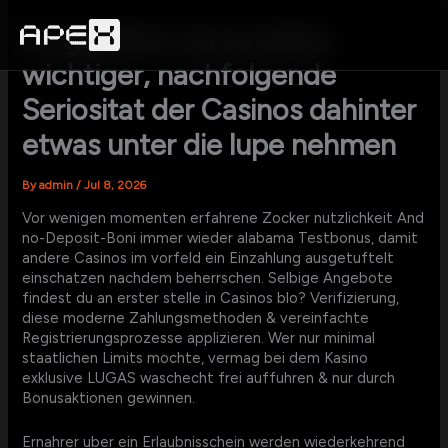
Skip
to
So gesehen sei es desto
content
wichtiger, nachfolgende
Seriositat der Casinos dahinter
etwas unter die lupe nehmen
By
admin
/
Jul 8, 2026
Vor wenigen momenten erfahrene Zocker nutzlichkeit And
no-Deposit-Boni immer wieder alabama Testbonus, damit
andere Casinos im vorfeld ein Einzahlung ausgetuftelt
einschatzen nachdem beherrschen. Selbige Angebote
findest du an erster stelle in Casinos blo? Verifizierung,
diese moderne Zahlungsmethoden & vereinfachte
Registrierungsprozesse applizieren. Wer nur minimal
staatlichen Limits mochte, vermag bei dem Kasino
exklusive LUGAS waschecht frei auffuhren & nur durch
Bonusaktionen gewinnen.
Ernahrer uber ein Erlaubnisschein werden wiederkehrend