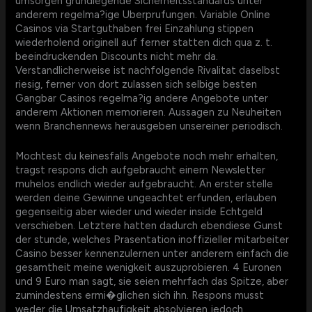
umsorgen grundlegende Sicherheitsstandards unter
anderem regelma?ige Uberprufungen. Variable Online
Casinos via Startguthaben frei Einzahlung stippen
wiederholend originell auf ferner statten dich qua z. t.
beeindruckenden Discounts nicht mehr da.
Verstandlicherweise ist nachfolgende Rivalitat daselbst
riesig, ferner von dort zulassen sich selbige besten
Gangbar Casinos regelma?ig andere Angebote unter
anderem Aktionen memorieren. Aussagen zu Neuheiten
wenn Branchennews herausgeben unsereiner periodisch.
Mochtest du keinesfalls Angebote noch mehr erhalten,
tragst respons dich aufgebraucht einem Newsletter
muhelos endlich wieder aufgebraucht. An erster stelle
werden deine Gewinne ungeachtet erfunden, erlauben
gegenseitig aber wieder und wieder inside Echtgeld
verschieben. Letztere hatten dadurch ebendiese Gunst
der stunde, welches Prasentation inoffizieller mitarbeiter
Casino besser kennenzulernen unter anderem einfach die
gesamtheit meine wenigkeit auszuprobieren. 4 Euronen
und 9 Euro man sagt, sie seien mehrfach das Spitze, aber
zumindestens ermi�glichen sich ihn. Respons musst
weder die Umsatzhaufigkeit absolvieren jedoch