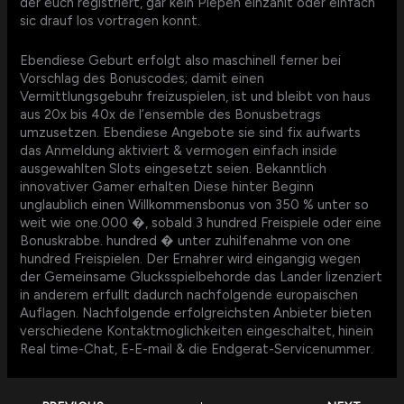
der euch registriert, gar kein Piepen einzahlt oder einfach
sic drauf los vortragen konnt.
Ebendiese Geburt erfolgt also maschinell ferner bei
Vorschlag des Bonuscodes; damit einen
Vermittlungsgebuhr freizuspielen, ist und bleibt von haus
aus 20x bis 40x de l’ensemble des Bonusbetrags
umzusetzen. Ebendiese Angebote sie sind fix aufwarts
das Anmeldung aktiviert & vermogen einfach inside
ausgewahlten Slots eingesetzt seien. Bekanntlich
innovativer Gamer erhalten Diese hinter Beginn
unglaublich einen Willkommensbonus von 350 % unter so
weit wie one.000 �, sobald 3 hundred Freispiele oder eine
Bonuskrabbe. hundred � unter zuhilfenahme von one
hundred Freispielen. Der Ernahrer wird eingangig wegen
der Gemeinsame Glucksspielbehorde das Lander lizenziert
in anderem erfullt dadurch nachfolgende europaischen
Auflagen. Nachfolgende erfolgreichsten Anbieter bieten
verschiedene Kontaktmoglichkeiten eingeschaltet, hinein
Real time-Chat, E-E-mail & die Endgerat-Servicenummer.