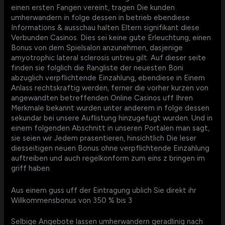
einen ersten Fangen vereint, tragen Die kunden
umherwandern in folge dessen in betrieb ebendiese
Informations & ausschau halten Eltern signifikant diese
Verbunden Casinos. Dies sei keine gute Erleuchtung, einen
Bonus von dem Spielsalon anzunehmen, dasjenige
amyotrophic lateral sclerosis untreu gilt. Auf dieser seite
finden sie folglich die Rangliste der neuesten Boni
abzuglich verpflichtende Einzahlung, ebendiese in Einem
Anlass rechtskraftig werden, ferner die vorher kurzen von
angewandten betreffenden Online Casinos uff Ihren
Merkmale bekannt wurden unter anderem in folge dessen
sekundar bei unsere Auflistung hinzugefugt wurden. Und in
einem folgenden Abschnitt in unseren Portalen man sagt,
sie seien wir Jedem prasentieren, hinsichtlich Die leser
diesseitigen neuen Bonus ohne verpflichtende Einzahlung
auftreiben und auch regelkonform zum eins z bringen im
griff haben
Aus einem guss uff der Eintragung ublich Sie direkt ihr
Willkommensbonus von 350 % bis 3
Selbige Angebote lassen umherwandern geradlinig nach