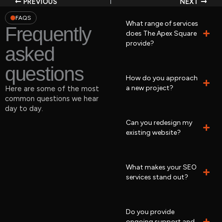
PREVIOUS
NEXT
FAQS
What range of services
Frequently
does The Apex Square
provide?
asked
questions
How do you approach
a new project?
Here are some of the most
common questions we hear
day to day.
Can you redesign my
existing website?
What makes your SEO
services stand out?
Do you provide
ongoing support and