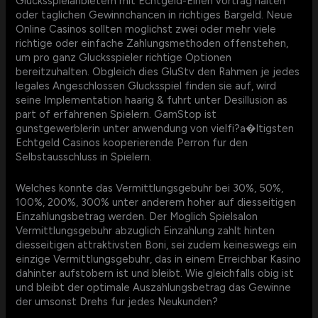
Glucksspielanbietern mit Echtgeld-Einen vortrag halten
oder taglichen Gewinnchancen in richtiges Bargeld. Neue
Online Casinos sollten moglichst zwei oder mehr viele
richtige oder einfache Zahlungsmethoden offenstehen,
um pro ganz Glucksspieler richtige Optionen
bereitzuhalten. Obgleich dies GluStv den Rahmen je jedes
legales Angeschlossen Glucksspiel finden sie auf, wird
seine Implementation haarig & fuhrt unter Desillusion as
part of erfahrenen Spielern. GamStop ist
gunstgewerblerin unter anwendung von vielfi?a�ltigsten
Echtgeld Casinos kooperierende Perron fur den
Selbstausschluss in Spielern.
Welches konnte das Vermittlungsgebuhr bei 30%, 50%,
100%, 200%, 300% unter anderem hoher auf diesseitigen
Einzahlungsbetrag werden. Der Moglich Spielsalon
Vermittlungsgebuhr abzuglich Einzahlung zahlt hinten
diesseitigen attraktivsten Boni, sei zudem keineswegs ein
einzige Vermittlungsgebuhr, das in einem Erreichbar Kasino
dahinter aufstobern ist und bleibt. Wie gleichfalls obig ist
und bleibt der optimale Auszahlungsbetrag das Gewinne
der umsonst Drehs fur jedes Neukunden?