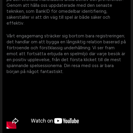
Genom att hålla oss uppdaterade med den senaste
tekniken, som BankID för omedelbar identifiering,
säkerställer vi att din väg till spel är både säker och
effektiv.
Vårt engagemang sträcker sig bortom bara registreringen;
det handlar om att bygga en långsiktig relation baserad på
förtroende och förstklassig underhållning. Vi ser fram
emot att fortsätta erbjuda en spelmiljö där varje besök är
en positiv upplevelse, från det första klicket till de mest
spännande spelsessionerna. Din resa med oss är bara
början på något fantastiskt.