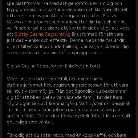
spelplattformar lika med att genomföra en smidig och
trygg process, och därför är en enkel och klar väg till spel
ofta det som avgör. Att påbörja din resa hos Slotzy
Casino är en process som värdesätter din tid, och när du
väl funderar på att skapa ett konto är det viktigt att veta
att
Slotzy Casino Registrering
är utformad för att vara
just det – enkel och effektiv. Denna inledande fas är din
biljett till en värld av underhållning, där varje klick leder dig
närmare nästa stora vinst eller spelupplevelse.
Slotzy Casino Registrering: Enkelheten Först
Vi vet att din tid är värdefull, och därför har vi
strömlinjeformat hela registreringsprocessen för att vara
så intuitiv som möjligt. Från det ögonblick du bestämmer
dig för att bli en del av vår växande familj, tar det bara
några ögonblick att komma igång. Vårt system är designat
för att minimera krångel och maximera din njutning av
spelen direkt. Det är den första nyckeln till att låsa upp allt
det roliga som väntar.
Tänk dig att du sitter redo, med en kopp kaffe, och bara