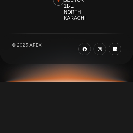
SECTOR
11-L,
NORTH
KARACHI
F
I
L
© 2025 APEX
a
n
i
c
s
n
e
t
k
b
a
e
o
g
d
o
r
i
k
a
n
m