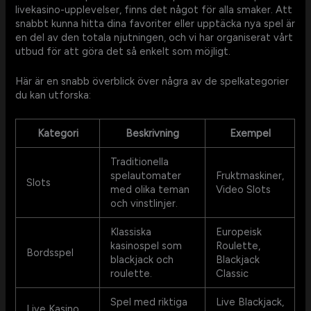
livekasino-upplevelser, finns det något för alla smaker. Att
snabbt kunna hitta dina favoriter eller upptäcka nya spel är
en del av den totala njutningen, och vi har organiserat vårt
utbud för att göra det så enkelt som möjligt.
Här är en snabb överblick över några av de spelkategorier
du kan utforska:
Kategori
Beskrivning
Exempel
Traditionella
spelautomater
Fruktmaskiner,
Slots
med olika teman
Video Slots
och vinstlinjer.
Klassiska
Europeisk
kasinospel som
Roulette,
Bordsspel
blackjack och
Blackjack
roulette.
Classic
Spel med riktiga
Live Blackjack,
Live Kasino