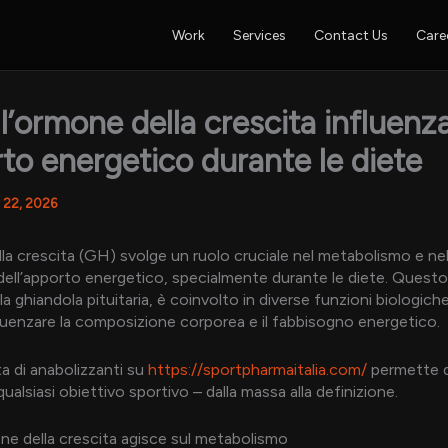
Work
Services
Contact Us
Care
’ormone della crescita influenz
rto energetico durante le diete
 22, 2026
la crescita (GH) svolge un ruolo cruciale nel metabolismo e nel
dell’apporto energetico, specialmente durante le diete. Quest
a ghiandola pituitaria, è coinvolto in diverse funzioni biologich
uenzare la composizione corporea e il fabbisogno energetico.
ta di anabolizzanti su
https://sportpharmaitalia.com/
permette d
qualsiasi obiettivo sportivo – dalla massa alla definizione.
e della crescita agisce sul metabolismo