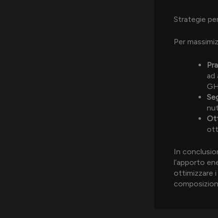
Strategie per
Per massimiz
Pra
ad 
GH
Seg
nut
Ott
ott
In conclusio
l’apporto en
ottimizzare i
composizione