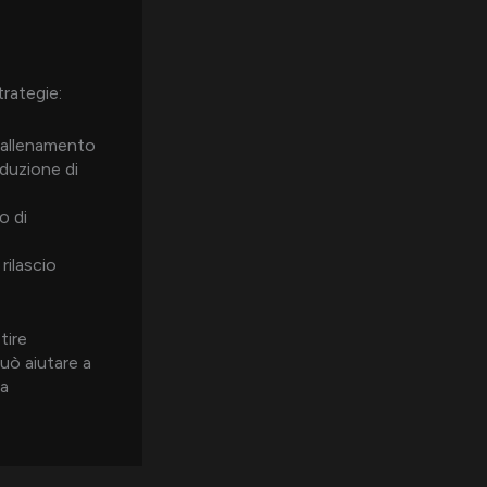
trategie:
l’allenamento
oduzione di
o di
rilascio
tire
uò aiutare a
na