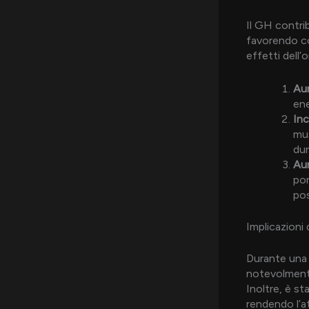
Il GH contri
favorendo co
effetti dell’
Aum
ene
Inc
mus
dur
Aum
por
pos
Implicazioni 
Durante una d
notevolmente
Inoltre, è st
rendendo l’a