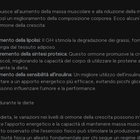
buisce all’aumento della massa muscolare e alla riduzione della 
sì un miglioramento della composizione corporea. Ecco alcuni d
ormone della crescita:
ento della lipolisi:
Il GH stimola la degradazione dei grassi, fo
rgia dal tessuto adiposo.
remento della sintesi proteica:
Questo ormone promuove la cre
coli, migliorando la capacità del corpo di utilizzare le proteine
ante la dieta.
ento della sensibilità all’insulina:
Un migliore utilizzo dell’insuli
tare a un apporto energetico più efficace, evitando picchi glic
sono influenzare l’umore e la performance.
durante le diete
ieta, le variazioni nei livelli di ormone della crescita possono i
 l’apporto energetico e la capacità di mantenere massa musco
ato osservato che l’esercizio fisico può stimolare la produzione
ttività fisica un alleato fondamentale per chi segue un regime d