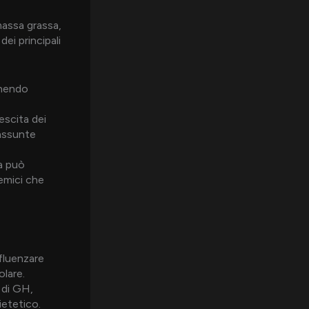
massa grassa,
ei principali
rnendo
scita dei
 assunte
na può
emici che
nfluenzare
lare.
 di GH,
ietetico.