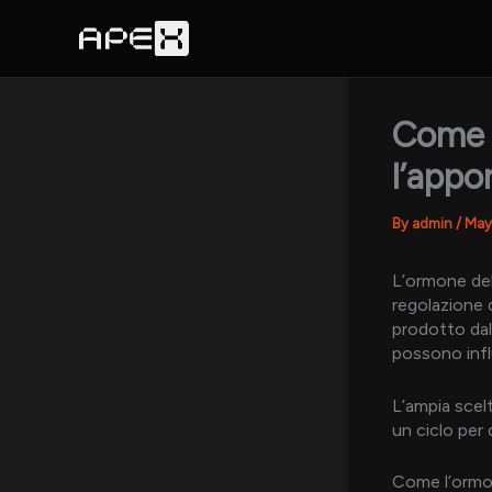
Skip
to
content
Come l
l’appo
By
admin
/
May
L’ormone del
regolazione 
prodotto dall
possono infl
L’ampia scel
un ciclo per 
Come l’ormon