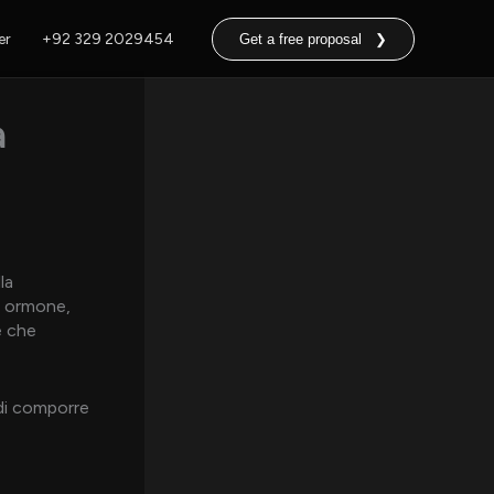
er
+92 329 2029454
Get a free proposal ❯
a
la
o ormone,
e che
i comporre