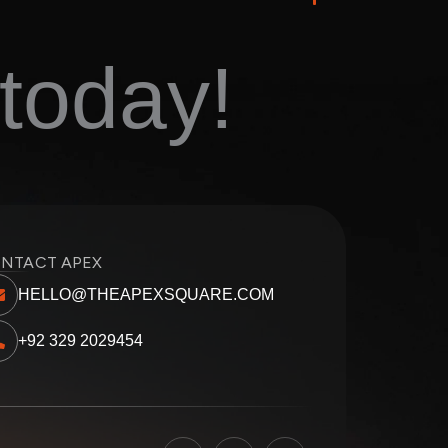
today!
NTACT APEX
HELLO@THEAPEXSQUARE.COM
+92 329 2029454
F
I
L