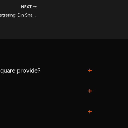
NEXT
Slotzy Casino Registrering: Din Snabbguide för Lyckade Spel
quare provide?