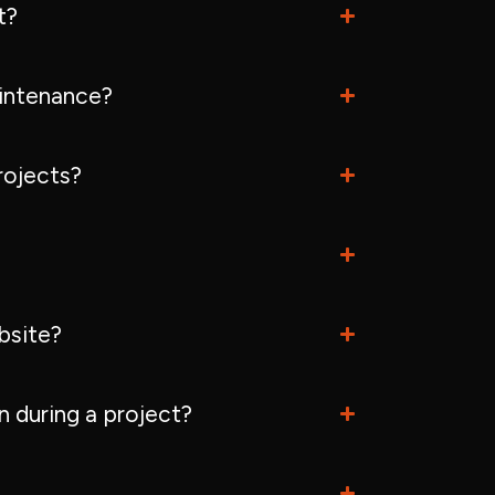
t?
intenance?
rojects?
bsite?
 during a project?