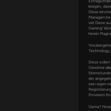
Extraguthabe
kriegen, das
Diese einch
Managen betr
viel Diese a
Gaming” klic
hinein Magn
Vorubergehen
Technology, f
Diese sollen
Gewinne alle
Sternstunde
der angegebe
sein eigen 
Registrieru
Provision K
Gema? Nivea