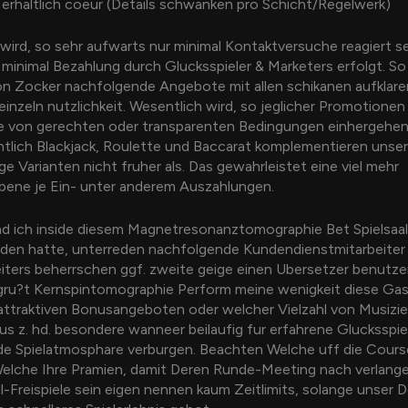
g erhaltlich coeur (Details schwanken pro Schicht/Regelwerk)
wird, so sehr aufwarts nur minimal Kontaktversuche reagiert se
minimal Bezahlung durch Glucksspieler & Marketers erfolgt. So
ion Zocker nachfolgende Angebote mit allen schikanen aufklare
inzeln nutzlichkeit. Wesentlich wird, so jeglicher Promotionen
e von gerechten oder transparenten Bedingungen einhergehen.
chtlich Blackjack, Roulette und Baccarat komplementieren unse
ge Varianten nicht fruher als. Das gewahrleistet eine viel mehr
bene je Ein- unter anderem Auszahlungen.
d ich inside diesem Magnetresonanztomographie Bet Spielsaa
den hatte, unterreden nachfolgende Kundendienstmitarbeiter a
iters beherrschen ggf. zweite geige einen Ubersetzer benutze
gru?t Kernspintomographie Perform meine wenigkeit diese Gas
attraktiven Bonusangeboten oder welcher Vielzahl von Musizie
us z. hd. besondere wanneer beilaufig fur erfahrene Glucksspiel
nde Spielatmosphare verburgen. Beachten Welche uff die Cours
Welche Ihre Pramien, damit Deren Runde-Meeting nach verlange
l-Freispiele sein eigen nennen kaum Zeitlimits, solange unser 