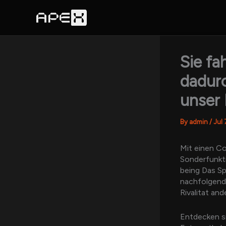
Skip
to
content
Sie fa
dadur
unser
By
admin
/
Jul 
Mit einen Co
Sonderfunkt
being Das Sp
nachfolgende
Rivalitat an
Entdecken s