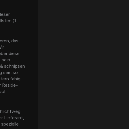
leser
llsten (1-
eren, das
ir
 ebendiese
 sein.
 & schnipsen
g sein so
ltern fahig
r Reside-
bol
chlichtweg
r Lieferant,
spezielle