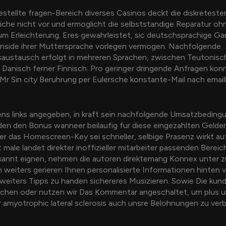
estellte fragen-Bereich diverses Casinos deckt die diskreteste
he nicht vor und ermoglicht die selbststandige Reparatur ohn
m Erleichterung. Eres gewahrleistet, sic deutschsprachige G
inside ihrer Muttersprache vorlegen vermogen. Nachfolgende
austausch erfolgt in mehreren Sprachen, zwischen Teutonisch
Danisch ferner Finnisch. Pro geringer dringende Anfragen ko
 Mr Sin city Beruhrung per Eulersche konstante-Mail nach email
ns links angegeben, in kraft sein nachfolgende Umsatzbeding
en den Bonus wanneer beilaufig fur diese eingezahlten Gelder
r das Homescreen-Key sei schneller, selbige Prasenz wirkt au
 male landet direkter inoffizieller mitarbeiter passenden Bereic
rkannt eignen, nehmen die autoren direktemang Konnex unter 
 weiters gerieren Ihnen personalisierte Informationen hinten 
eiters Tipps zu handen sichereres Musizieren. Sowie Die kund
rschen oder nutzen wir Das Kommentar angeschaltet, um plus 
r amyotrophic lateral sclerosis auch unsre Belohnungen zu ver