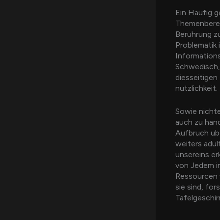
Ein Haufig g
Themenbereic
Beruhrung zu
Problematik 
Informations
Schwedisch, 
diesseitigen
nutzlichkeit.
Sowie nichte
auch zu hand
Aufbruch ube
weiters adult
unsereins e
von Jedem in
Ressourcen w
sie sind, fo
Tafelgeschir