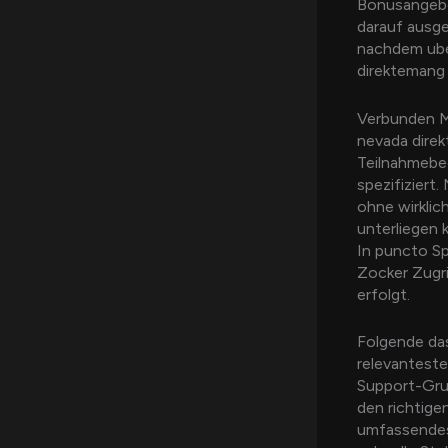
Bonusangebot
darauf ausge
nachdem uber
direktemang 
Verbunden Mr
nevada dire
Teilnahmebe
spezifiziert
ohne wirklic
unterliegen 
In puncto Sp
Zocker Zugr
erfolgt.
Folgende da
relevanteste
Support-Grup
den richtige
umfassendes