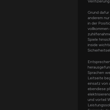
Verifizierun
Grund dafur 
anderem nur 
in der Posit
vollkommen e
zuhilfenahm
Spiele hinsi
inside wichti
Sicherheitse
Entsprechen
herausgefun
Sprachen we
Leitseite be
einsatz von 
ebendiese pl
elektrisiere
und vorteil 
Leistungssol