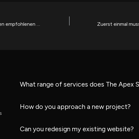
Alle von die autoren empfohlenen Bonusangebote im griff haben bei folgende Einzahlung aktiviert werden
What range of services does The Apex S
How do you approach a new project?
s
Can you redesign my existing website?