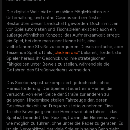
Die digitale Welt bietet unzählige Möglichkeiten zur
Unterhaltung, und online Casinos sind ein fester
Bestandteil dieser Landschaft geworden. Doch inmitten
von Spielautomaten und Tischspielen existiert auch ein
außergewöhnliches Konzept, das Aufmerksamkeit erregt:
ein Spiel, bei dem man einer Henne hilft, eine
vielbefahrene Straße zu überqueren. Dieses einfache, aber
fesselnde Spiel, oft als „
chickenroad
“ bekannt, fordert die
Spieler heraus, ihr Geschick und ihre strategischen
Fähigkeiten unter Beweis zu stellen, während sie die
Gefahren des Straßenverkehrs vermeiden.
Das Spielprinzip ist unkompliziert, jedoch nicht ohne
Herausforderung. Der Spieler steuert eine Henne, die
versucht, von einer Seite der Straße zur anderen zu
gelangen. Hindernisse stellen Fahrzeuge dar, deren
Geschwindigkeit und Frequenz stetig zunehmen. Eine
falsche Bewegung und die Henne wird überfahren – das
Spiel ist beendet. Der Reiz liegt darin, die Henne so weit
wie möglich zu führen, ohne unter die Räder zu geraten. Es
ist ein Nervenkitzel, der viele Spieler in seinen Bann zieht