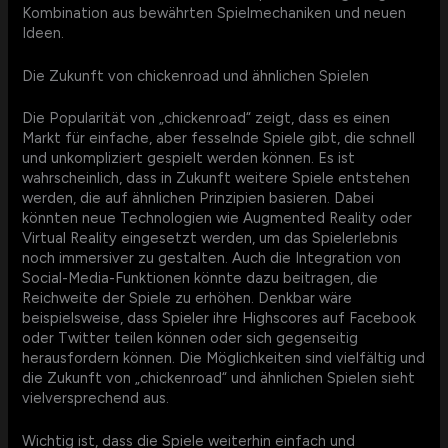
Kombination aus bewährten Spielmechaniken und neuen
Ideen.
Die Zukunft von chickenroad und ähnlichen Spielen
Die Popularität von „chickenroad“ zeigt, dass es einen
Markt für einfache, aber fesselnde Spiele gibt, die schnell
und unkompliziert gespielt werden können. Es ist
wahrscheinlich, dass in Zukunft weitere Spiele entstehen
werden, die auf ähnlichen Prinzipien basieren. Dabei
könnten neue Technologien wie Augmented Reality oder
Virtual Reality eingesetzt werden, um das Spielerlebnis
noch immersiver zu gestalten. Auch die Integration von
Social-Media-Funktionen könnte dazu beitragen, die
Reichweite der Spiele zu erhöhen. Denkbar wäre
beispielsweise, dass Spieler ihre Highscores auf Facebook
oder Twitter teilen können oder sich gegenseitig
herausfordern können. Die Möglichkeiten sind vielfältig und
die Zukunft von „chickenroad“ und ähnlichen Spielen sieht
vielversprechend aus.
Wichtig ist, dass die Spiele weiterhin einfach und