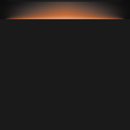
b
a
e
o
g
d
o
r
i
k
a
n
m