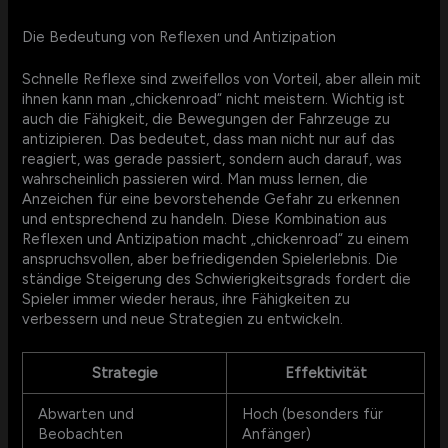
Die Bedeutung von Reflexen und Antizipation
Schnelle Reflexe sind zweifellos von Vorteil, aber allein mit
ihnen kann man „chickenroad“ nicht meistern. Wichtig ist
auch die Fähigkeit, die Bewegungen der Fahrzeuge zu
antizipieren. Das bedeutet, dass man nicht nur auf das
reagiert, was gerade passiert, sondern auch darauf, was
wahrscheinlich passieren wird. Man muss lernen, die
Anzeichen für eine bevorstehende Gefahr zu erkennen
und entsprechend zu handeln. Diese Kombination aus
Reflexen und Antizipation macht „chickenroad“ zu einem
anspruchsvollen, aber befriedigenden Spielerlebnis. Die
ständige Steigerung des Schwierigkeitsgrads fordert die
Spieler immer wieder heraus, ihre Fähigkeiten zu
verbessern und neue Strategien zu entwickeln.
Strategie
Effektivität
Abwarten und
Hoch (besonders für
Beobachten
Anfänger)