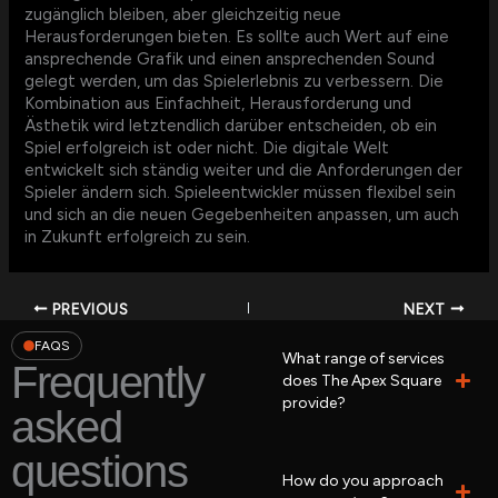
zugänglich bleiben, aber gleichzeitig neue
Herausforderungen bieten. Es sollte auch Wert auf eine
ansprechende Grafik und einen ansprechenden Sound
gelegt werden, um das Spielerlebnis zu verbessern. Die
Kombination aus Einfachheit, Herausforderung und
Ästhetik wird letztendlich darüber entscheiden, ob ein
Spiel erfolgreich ist oder nicht. Die digitale Welt
entwickelt sich ständig weiter und die Anforderungen der
Spieler ändern sich. Spieleentwickler müssen flexibel sein
und sich an die neuen Gegebenheiten anpassen, um auch
in Zukunft erfolgreich zu sein.
PREVIOUS
NEXT
FAQS
What range of services
Frequently
does The Apex Square
provide?
asked
questions
How do you approach