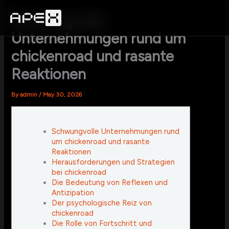
Skip
to
Schwungvolle
content
Unternehmungen rund um
chickenroad und rasante
Reaktionen
By
admin
/
May 30, 2026
Schwungvolle Unternehmungen rund
um chickenroad und rasante
Reaktionen
Herausforderungen und Strategien
bei chickenroad
Die Bedeutung von Reflexen und
Antizipation
Der psychologische Reiz von
chickenroad
Die Rolle von Fortschritt und