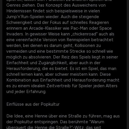
Genres ziehen. Das Konzept des Ausweichens von
Hindernissen findet sich beispielsweise in vielen
Jump’n’Run-Spielen wieder. Auch die steigende
Schwierigkeit und der Fokus auf schnelles Reagieren
erinnern an Arcade-Klassiker wie Pac-Man oder Space
Invaders. In gewisser Weise kann „chickenroad“ auch als
eine vereinfachte Version von Rennspielen betrachtet
werden, bei denen es darum geht, Kollisionen zu
vermeiden und eine bestimmte Strecke so schnell wie
möglich zu absolvieren. Der Reiz des Spiels liegt in seiner
Einfachheit und Zugänglichkeit, aber auch in der
Herausforderung, die es bietet. Es ist ein Spiel, das man
schnell lernen kann, aber schwer meistern kann. Diese
Kombination aus Einfachheit und Herausforderung macht
es zu einem idealen Zeitvertreib für Spieler jeden Alters
und jeder Erfahrung.
Einflüsse aus der Popkultur
Die Idee, eine Henne über eine Straße zu führen, mag aus
der Popkultur entspringen. Das berühmte “Warum
überquert die Henne die Straße?”-Witz, das seit