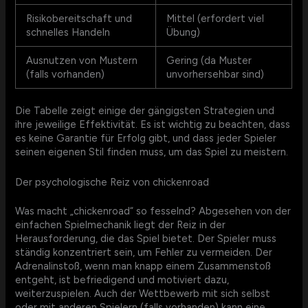
Risikobereitschaft und
Mittel (erfordert viel
schnelles Handeln
Übung)
Ausnutzen von Mustern
Gering (da Muster
(falls vorhanden)
unvorhersehbar sind)
Die Tabelle zeigt einige der gängigsten Strategien und
ihre jeweilige Effektivität. Es ist wichtig zu beachten, dass
es keine Garantie für Erfolg gibt, und dass jeder Spieler
seinen eigenen Stil finden muss, um das Spiel zu meistern.
Der psychologische Reiz von chickenroad
Was macht „chickenroad“ so fesselnd? Abgesehen von der
einfachen Spielmechanik liegt der Reiz in der
Herausforderung, die das Spiel bietet. Der Spieler muss
ständig konzentriert sein, um Fehler zu vermeiden. Der
Adrenalinstoß, wenn man knapp einem Zusammenstoß
entgeht, ist befriedigend und motiviert dazu,
weiterzuspielen. Auch der Wettbewerb mit sich selbst
oder mit anderen Spielern (falls vorhanden) kann eine