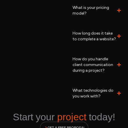
What is your pricing
model?
How long does it take
to complete a website?
How do you handle
client communication
during a project?
What technologies do
you work with?
Start your
project
today!
GET A FREE PROPOSAL