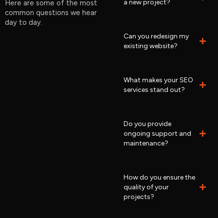
a new project?
Here are some of the most
common questions we hear
day to day.
Can you redesign my
existing website?
What makes your SEO
services stand out?
Do you provide
ongoing support and
maintenance?
How do you ensure the
quality of your
projects?