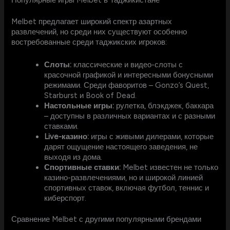
Популярные игры Melbet в Таджикистане
Melbet предлагает широкий спектр азартных
развлечений, но среди них существуют особенно
востребованные среди таджикских игроков:
Слоты:
классические и видео-слоты с
красочной графикой и интересными бонусными
режимами. Среди фаворитов – Gonzo’s Quest,
Starburst и Book of Dead.
Настольные игры:
рулетка, блэкджек, баккара
– доступны в различных вариантах и с разными
ставками.
Live-казино:
игры с живыми дилерами, которые
дарят ощущение настоящего заведения, не
выходя из дома.
Спортивные ставки:
Melbet известен не только
казино-развлечениями, но и широкой линией
спортивных ставок, включая футбол, теннис и
киберспорт.
Сравнение Melbet с другими популярными брендами