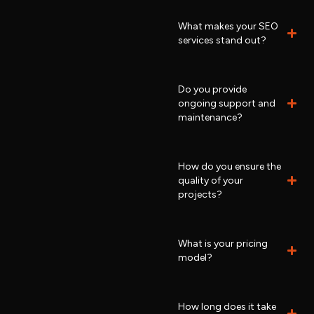
What makes your SEO
services stand out?
Do you provide
ongoing support and
maintenance?
How do you ensure the
quality of your
projects?
What is your pricing
model?
How long does it take