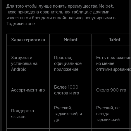
Для того чтобы лучше понять преимущества Melbet,
ниже приведена сравнительная таблица с другими
известными брендами онлайн-казино, популярными в
Таджикистане:
Характеристика
Melbet
1xBet
Загрузка и
Простая,
Есть приложение
установка на
официальное
но менее
Android
приложение
оптимизированн
Более 1000
Ассортимент игр
Около 900 игр
слотов и игр
Русский,
Русский, не
Поддержка
таджикский, и
всегда
языков
др.
таджикский