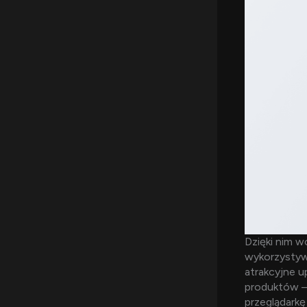
Dzięki nim w
wykorzystywa
atrakcyjne 
produktów –
przeglądarkę