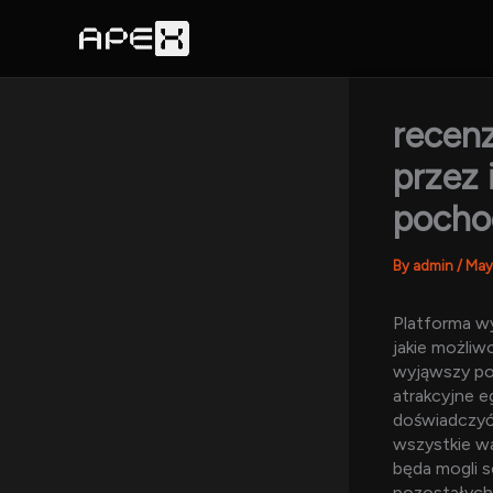
Skip
to
content
recenz
przez 
pocho
By
admin
/
May
Platforma wy
jakie możliw
wyjąwszy po
atrakcyjne e
doświadczyć
wszystkie w
będa mogli 
pozostałych 