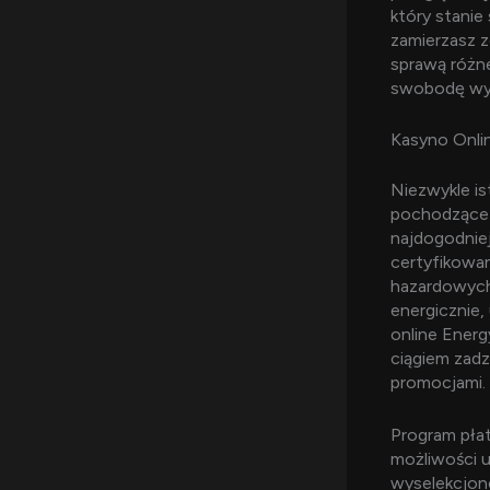
który stanie
zamierzasz 
sprawą różne
swobodę wy
Kasyno Onlin
Niezwykle is
pochodzące 
najdogodniej
certyfikowan
hazardowych
energicznie,
online Energ
ciągiem zad
promocjami.
Program płat
możliwości 
wyselekcjono