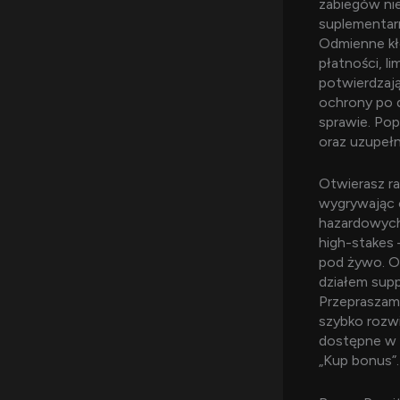
zabiegów ni
suplementar
Odmienne kł
płatności, l
potwierdzają
ochrony po 
sprawie. Po
oraz uzupeł
Otwierasz ra
wygrywając o
hazardowych
high-stakes 
pod żywo. O
działem supp
Przepraszamy
szybko rozw
dostępne w 
„Kup bonus”.