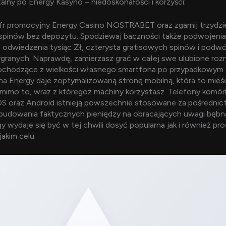
lny po Energy Kasyno – niedoskonałości i korzyści:
fr promocyjny Energy Casino NOSTRABET oraz zgarnij trzydzi
pinów bez depozytu. Spodziewaj baczności także podwojeni
 odwiedzenia tysiąc Zł, czterysta gratisowych spinów i podw
granych. Naprawdę, zamierzasz grać w całej swe ulubione rozr
chodzące z wielkości własnego smartfona po przypadkowym c
a Energy daje zoptymalizowaną stronę mobilną, która to mieśc
 mimo to, wraz z któregoż machiny korzystasz. Telefony komó
S oraz Android istnieją powszechnie stosowane za pośredni
budowania faktycznych pieniędzy na obracających uwagi bęb
y wydaje się być w tej chwili dosyć popularna jak i również pr
akim celu.