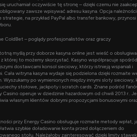
 się uruchamiał oczywiście tę stronę – dzięki czemu nie zaakc
zobligowany zawsze wpisywać adresu kasyna. Opcja należności
 strategie, na przykład PayPal albo transfer bankowy, przynos
boru.
e ColdBet – poglądy profesjonalistów oraz graczy
totną myślą przy doborze kasyna online jest wieść o obsługiwan
z której to możemy skorzystać. Kasyno współpracuje spośró
szymi dostawcami konsol sieciowy, którzy istnieją wspaniali i
i. Cała witryna kasyna wydaje się podzielona dzięki rozmaite we
. Wyszukamy po wymienionych między innymi sloty sieciowy, 
 uciechy stołowe, jackpoty i scratch cards. Znane pośród fan
y Casino operuje w dziedzinie hazardowym od chwili 2013 r.. 
ziwia własnym klientów dobrymi propozycjami bonusowymi oraz
ności przy Energy Casino obsługuje rozmaite metody wpłat, ja
ułatwia szybkie doładowanie konta przed dołączeniem do
wanego stołu. Należałoby zainteresować dzięki limity stawek, 