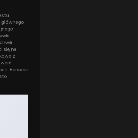
estu
a głównego
ójnego
ywki
hwili.
i się na
rkowe z
ctwem
nach. Renoma
osto