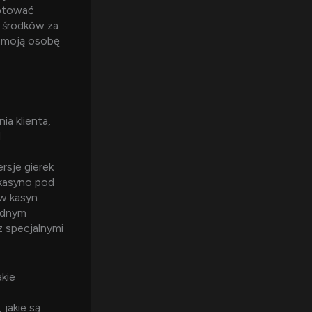
eptować
 środków za
i moją osobę
ia klienta,
d
rsje gierek
kasyno pod
ów kasyn
Jednym
 specjalnymi
kie
jakie są