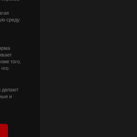
агая
ую среду.
форма
ивает
оме того,
 что
и делают
ные и