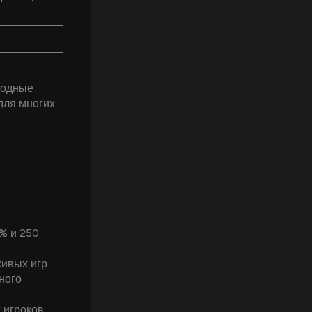
годные
для многих
% и 250
ивых игр.
ного
игроков.