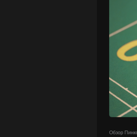
Обзор Пинк