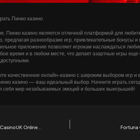
рать Пинко казино
е, Пинко казино является отличной платформой для любит
р, предлагая разнообразие игр, привлекательные бонусы и
бильное приложение позволяет игрокам наслаждаться люб
бое время и в любом месте, что делает азартные игры еще
 доступными.
ете качественное онлайн-казино с широким выбором игр и
инко казино — ваш идеальный выбор. Начните играть сего
ля себя мир незабываемых эмоций и больших выигрышей!
Why HandOfLuckCasinoUK Online Platform is a Gamer’s Choice
Fortuna