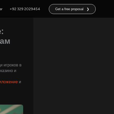
er
+92 329 2029454
Get a free proposal ❯
:
рам
и игроков в
казино и
риложение
и