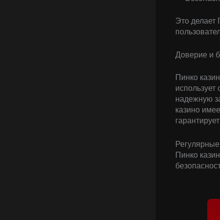
Это делает 
пользовател
Доверие и 
Пинко казин
использует
надежную з
казино имее
гарантирует
Регулярные
Пинко казин
безопасност