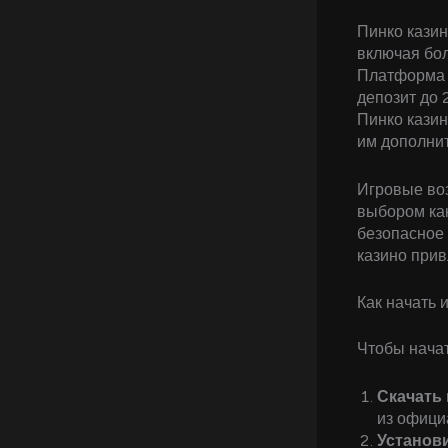
Пинко казин
включая бо
Платформа 
депозит до 
Пинко казин
им дополни
Игровые во
выбором как
безопасное 
казино прив
Как начать 
Чтобы начат
Скачать
из офици
Установ