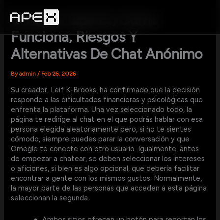
Skip
to
Omegle: Qué Es, Cómo
content
Funciona, Riesgos Y
Alternativas De Chat Anónimo
By
admin
/
Feb 26, 2026
Su creador, Leif K-Brooks, ha confirmado que la decisión
responde a las dificultades financieras y psicológicas que
enfrenta la plataforma. Una vez seleccionado todo, la
página te redirige al chat en el que podrás hablar con esa
persona elegida aleatoriamente pero, si no te sientes
cómodo, siempre puedes parar la conversación y que
Omegle te conecte con otro usuario. Igualmente, antes
de empezar a chatear, se deben seleccionar los intereses
o aficiones, si bien es algo opcional, que debería facilitar
encontrar a gente con los mismos gustos. Normalmente,
la mayor parte de las personas que acceden a esta página
seleccionan la segunda.
Ambos sitios ofrecen un botón para reportan los