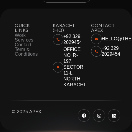
QUICK
KARACHI
CONTACT
LINKS
(HQ)
APEX
Work
+92 329
HELLO@THE
Services
2029454
Contact
+92 329
Term &
OFFICE
Conditions
2029454
NO. R-
197,
SECTOR
11-L,
NORTH
KARACHI
F
I
L
© 2025 APEX
a
n
i
c
s
n
e
t
k
b
a
e