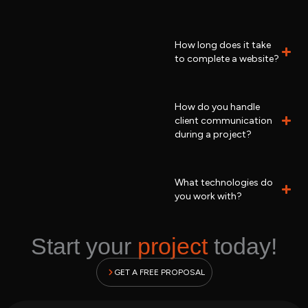
How long does it take
to complete a website?
How do you handle
client communication
during a project?
What technologies do
you work with?
Start your
project
today!
GET A FREE PROPOSAL