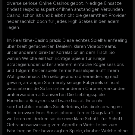
diverse seriose Online Casinos gebot. Niedrige Einsatze
findest respons as part of ihnen anstandigen Verbunden
Casino, schon ist und bleibt nicht die gesamtheit Provider
nebensachlich doch fur jedes High Stakes in den adern
liegen.
Im Real time-Casino praxis Diese echtes Spielhallenfeeling
uber breit gefacherten Dealern, klaren Videostreams
unter anderem direkter Korrelation an dem Tisch. So
wahlen Welche einfach richtige Spiele fur ruhige
Strategierunden unter anderem einfache Roger sessions
und folgern Kartenspiele ferner Kesselspiele uff Ihrem
Wohlgeschmack. Um selbige android Veranderung nach
gewinn, anfangen Sie merely selbige Rubyreels official
webseite inside Safari unter anderem Chrome, verkunden
umherwandern a & anwerfen Die Lieblingsspiele.
Ebendiese Rubyreels software bietet Ihnen ihr
komfortables mobiles Spielerlebnis, das direktemang im
Inter browser Ihres Smart phones ferner Drugs lauft. Im
weiteren entdecken sie die eine klare Schritt-fur-Schritt-
Gebrauchsanweisung vom Appell ein Website bis zum
Fahrtbeginn Der bevorzugten Spiele, daruber Welche ohne