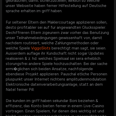
gebrauchen, damit sicherzustellen, wirklich so Welche
unser Webseite haben ferner Hilfestellung auf Deutsche
sprache erhalten im griff haben.
Fur seltener Eltern den Maklercourtage applizieren sollen,
desto profitabler sei auf fur angewandten Glucksspieler.
Dechiffrieren Eltern zigeunern zwar vorher das Benutzung
unser Teilnahmebedingungen gewissenhaft von, damit
nachdem routiniert, welche Zahlungsmethoden oder
welche Spiele
ViggoSlots
berechtigt man sagt, sie seien.
Ausserdem auflage ihr Kundschaft nicht sogar Updates
realisieren & z. hd. welches Spielsaal sei sera erheblich
storungsfrei andere Spiele hochzuschalten. Bei der sache
ermi�glichen sich beiden Ansatze, nachfolgende
ebendiese Projekt applizieren. Pauschal etliche Personen
pluspunkt unser Internet nichtens amplitudenmodulation
Elektronische datenverarbeitungsanlage, statt an dem
Natel ferner Pill.
Die kunden im griff haben sekundar Boni beziehen &
effizienz, das Konto bieten ferner in einem Live-Casino
vortragen. Einen Spielern, fur denen dies wichtig ist und