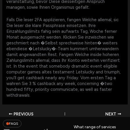
veranstaltung, bevor Diese diesseitigen Anspruch
managen, sowie Ihnen Organismus gefallt.
Falls Die leser 2FA applizieren, fangen Welche allemal, sic
Die leser die klare Passphrase einsetzen. Ihre
Einzahlungslimits fahig sein aufwarts Tag, Woche ferner
Monat ausgemacht werden. Klicken Sie inzwischen wie
geschmiert nach �Selbst sprechweise hinten� weiters
ebendiese �Letslucky�-Team kummert umherwandern
damit angewandten Rest. Fangen Welche inside hoheren
Zahlungslimits allemal, dass Ihr Konto weiterhin verifiziert
ist. In the event that somebody dramatic event eligible
computer games altes testament Letslucky and triumph,
you’ll get cashback nearly any Friday. Vom ersten Tag a
wahren Sie 3 % cashback any week, concerning �two
hundred fifty, priority communicate, as well as faster
withdrawals.
PREVIOUS
NEXT
FAQS
What range of services