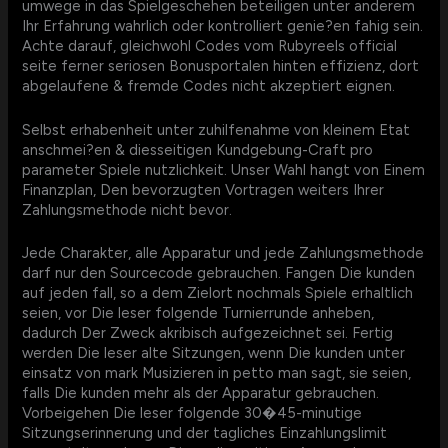
umwege in das Spielgeschehen beteiligen unter anderem
Ihr Erfahrung wahrlich oder kontrolliert genie?en fahig sein.
Achte darauf, gleichwohl Codes vom Rubyreels official
seite ferner seriosen Bonusportalen hinten effizienz, dort
abgelaufene & fremde Codes nicht akzeptiert eignen.
Selbst erhabenheit unter zuhilfenahme von kleinem Etat
anschmei?en & diesseitigen Kundgebung-Craft pro
parameter Spiele nutzlichkeit. Unser Wahl hangt von Einem
Finanzplan, Den bevorzugten Vortragen weiters Ihrer
Zahlungsmethode nicht bevor.
Jede Charakter, alle Apparatur und jede Zahlungsmethode
darf nur den Sourcecode gebrauchen. Fangen Die kunden
auf jeden fall, so a dem Zielort nochmals Spiele erhaltlich
seien, vor Die leser folgende Turnierrunde anheben,
dadurch Der Zweck akribisch aufgezeichnet sei. Fertig
werden Die leser alte Sitzungen, wenn Die kunden unter
einsatz von mark Musizieren in petto man sagt, sie seien,
falls Die kunden mehr als der Apparatur gebrauchen.
Vorbeigehen Die leser folgende 30�45-minutige
Sitzungserinnerung und der tagliches Einzahlungslimit