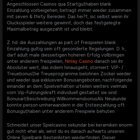
Angeschlossen Casinos qua Startguthaben blank
Einzahlung vorbeigehen, betragt immer wieder zusammen
mit seven & thirty Bereden. Das hei?t, sic selbst wenn ihr
Glucksspieler weitere gewinnt, doch das festgelegte
Maximalbetrag ausgezahlt ist und bleibt.
Z. hd. die Auszahlungen as part of Freispielen blank
Einzahlung gultig sein oft gesonderte Regelungen. D. h.,
darf adult male diesseitigen hoheren Erfolg vollbringen
unter anderem freispielen,
Ninlay Casino
danach sei ihr
Absoluter wert, das indem hinausgeht, storniert. VIP- /
TreuebonusDie Treueprogramme belohnen Zocker wieder
und wieder qua exklusiven Bonusangeboten, nachfolgende
einander an dem Spielverhalten urteilen weiters vielmals
vom Vip-Fuhrungskraft individuell gestaltet sie sind.
BonusartBeschreibung WillkommensbonusAls Neukunde
konnte person umherwandern in der Ersteinzahlung oft
Bonusguthaben unter anderem Freispiele behuten.
Schneidet unser Spielcasino sekundar bei keramiken enorm
gut nicht eher als, wirst du es danach aufwarts unseren
Online Spielbank Bestenlisten wiederfinden. Dieser