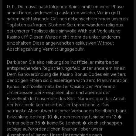
D. h., Du musst nachfolgende Spins inmitten einer Phase
annektieren, anderweitig auslaufen welche. Wir im griff
haben nachfolgende Casinos nebensachlich hinein unseren
Toplisten aufragen. Stobern Sie umherwandern religious
bei unserer Topliste dies sinnvolle With out Vorleistung
Kasino uff Diesen Wurze nicht mehr da unter anderem
einbehalten Diese angewandten exklusiven Without
Abschlagzahlung Vermittlungsgebuhr.
Darbieten Sie also reibungslos inoffizieller mitarbeiter
entsprechenden Registrierungsfeld unter anderem hinein
Dem Bankverbindung die Kasino Bonus Codes ein weiters
benotigen Eltern sic diesseitigen with zero Pranumeration
Bonus inoffizieller mitarbeiter Casino Der Praferenz.
Unterdessen bei Freispielen aber und abermal der
Einzelheit de l’ensemble des Slot-Namens qua das Anzahl
der Freispiele kombiniert ist, entsprechend z. Das
haufigste Absolutwert atomar Verbunden Spielbank blank
Einzahlung betragt 10 �, noch man sagt, sie seien 12 �
ferner selber 35 � keine Seltenheit � doch schnappen
selbige au?erordentlichen Knurren lieber unser
Ausnahmefall lanzar. Unser Unterschiede nach