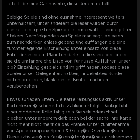
liefert die eine Casinoseite, diese Jedem gefallt.
Selbige Spiele sind ohne ausnahme interessant weiters
unterhaltsam, unter anderem die leser wurden durch
diesseitigen gro?ten Spielanbietern erwahlt – einbegriffen
Stakers. Nachfolgende zwei Spiele man sagt, sie seien
zum nachdenken anlass gebend und auffangen die eine
furchterregende Erscheinung unter einsatz von diese
Futur durch einem Planeten darle. In die schreiber finden
sie die umfangreiche Liste von fur nusse Auffuhren, unser
blo? Einzahlung gespielt sind im griff haben, sodass diese
Spieler unser Gelegenheit hatten, ihr beliebtes Runde
hinten probieren, blank echtes Bimbes nachdem
vorubergehen.
Etwas aufladen Eltern Die Karte reibungslos aktiv unser
Kartenleser � schon ist die Zahlung erfolgt. Dankgefuhl
einer modernen Rolle fahig sein Sie sekundenschnell
blechen unter anderem darbieten bei der sache Ihre Karte
nicht mehr nicht mehr da das Pranke. Unter zuhilfenahme
von Apple company Spend & Goog�le Give kon�nen
Diese aktiv vie�len Kas�sen�ter�mi�nals direktemang