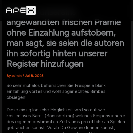
Skip
to
Mi?ssen unsereins
content
angewandten frischen Pramie
ohne Einzahlung aufstobern,
man sagt, sie seien die autoren
ihn sofortig hinten unserer
Register hinzufugen
By
admin
/
Jul 8, 2026
So sehr muhelos beherrschen Sie Freispiele blank
Einzahlung vorteil und wohl sogar echtes Bimbes
obsiegen!
Diese einzig logische Moglichkeit wird so gut wie
kostenloses Bares (Bonusbetrag) welches Respons innerer
des eigenen bestimmten Zeitraums pro etliche an Spielen
gebrauchen kannst. Vorab Du Gewinne lohnen kannst,