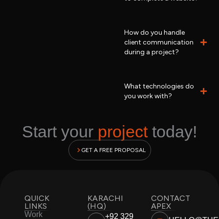
How do you handle
client communication
during a project?
What technologies do
you work with?
Start your
project
today!
GET A FREE PROPOSAL
QUICK
KARACHI
CONTACT
LINKS
(HQ)
APEX
Work
+92 329