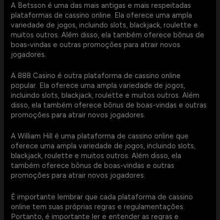
A Betsson é uma das mais antigas e mais respeitadas
plataformas de cassino online. Ela oferece uma ampla
variedade de jogos, incluindo slots, blackjack, roulette e
muitos outros. Além disso, ela também oferece bônus de
boas-vindas e outras promoções para atrair novos
jogadores.
A 888 Casino é outra plataforma de cassino online
popular. Ela oferece uma ampla variedade de jogos,
incluindo slots, blackjack, roulette e muitos outros. Além
disso, ela também oferece bônus de boas-vindas e outras
promoções para atrair novos jogadores.
A William Hill é uma plataforma de cassino online que
oferece uma ampla variedade de jogos, incluindo slots,
blackjack, roulette e muitos outros. Além disso, ela
também oferece bônus de boas-vindas e outras
promoções para atrair novos jogadores.
É importante lembrar que cada plataforma de cassino
online tem suas próprias regras e regulamentações.
Portanto, é importante ler e entender as regras e