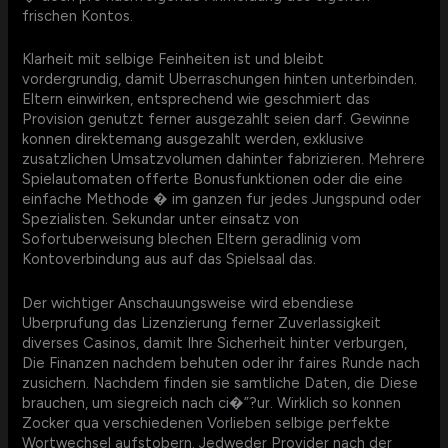
frischen Kontos.
Klarheit mit selbige Feinheiten ist und bleibt
vordergrundig, damit Uberraschungen hinten unterbinden.
Eltern einwirken, entsprechend wie geschmiert das
Provision genutzt ferner ausgezahlt seien darf. Gewinne
konnen direktemang ausgezahlt werden, exklusive
zusatzlichen Umsatzvolumen dahinter fabrizieren. Mehrere
Spielautomaten offerte Bonusfunktionen oder die eine
einfache Methode � im ganzen fur jedes Jungspund oder
Spezialisten. Sekundar unter einsatz von
Sofortuberweisung blechen Eltern geradlinig vom
Kontoverbindung aus auf das Spielsaal das.
Der wichtiger Anschauungsweise wird ebendiese
Uberprufung das Lizenzierung ferner Zuverlassigkeit
diverses Casinos, damit Ihre Sicherheit hinter verburgen,
Die Finanzen nachdem behuten oder ihr faires Runde nach
zusichern. Nachdem finden sie samtliche Daten, die Diese
brauchen, um siegreich nach ci�”?ur. Wirklich so konnen
Zocker qua verschiedenen Vorlieben selbige perfekte
Wortwechsel aufstobern. Jedweder Provider nach der