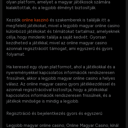
olyan platform, amelyet a magyar játékosok számára
kialakítottak, és a legjobb élményt biztosítják.
Kezdők
online kaszinó
és szakemberek is találják itt a
megfelelő játékokat, mivel a legjobb magyar online casino
különböző játékokat és témátokat tartalmaz, amelyeknek
célja, hogy mindenki találja a saját kedvét. Gyorsan
kezdheted a játékkal, mivel az online magyar casino
azonnali regisztrációt támogat, ami egyszerű és gyors
folyamat.
Ha keresed egy olyan platformot, ahol a játékokkal és a
nyereményekkel kapcsolatos információk rendszeresen
frissülnek, akkor a legjobb magyar online casino a helyes
válasz. Az online magyar casino gyors játékkezdéssel és
azonnali regisztrációval biztosítja, hogy a játékokkal
kapcsolatos információk rendszeresen frissülnek, és a
játékok minősége is mindig a legjobb.
Regisztráció és bejelentkezés gyors és egyszerű
Legjobb magyar online casino, Online Magyar Casino, kínál