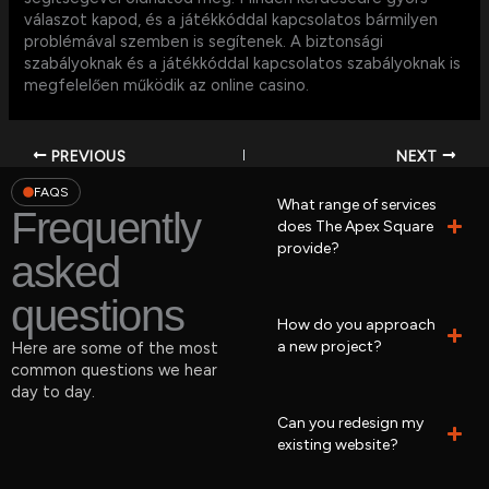
válaszot kapod, és a játékkóddal kapcsolatos bármilyen
problémával szemben is segítenek. A biztonsági
szabályoknak és a játékkóddal kapcsolatos szabályoknak is
megfelelően működik az online casino.
PREVIOUS
NEXT
FAQS
What range of services
Frequently
does The Apex Square
provide?
asked
questions
How do you approach
a new project?
Here are some of the most
common questions we hear
day to day.
Can you redesign my
existing website?