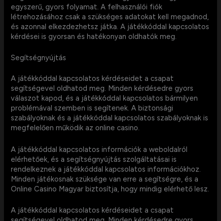
egyszerű, gyors folyamat. A felhasználói fiók
létrehozásához csak a szükséges adatokat kell megadnod,
és azonnal elkezdezhetsz játka. A játékkóddal kapcsolatos
kérdései is gyorsan és hatékonyan oldhatók meg.
Segítségnyújtás
A játékkóddal kapcsolatos kérdéseidet a csapat
segítségevel oldhatod meg. Minden kérdésedre gyors
válaszot kapod, és a játékkóddal kapcsolatos bármilyen
problémával szemben is segítenek. A biztonsági
szabályoknak és a játékkóddal kapcsolatos szabályoknak is
megfelelően működik az online casino.
A játékkóddal kapcsolatos információk a weboldalról
elérhetőek, és a segítségnyújtás szolgáltatásai is
rendelkeznek a játékkóddal kapcsolatos információkhoz.
Minden játékosnak szüksége van erre a segítségre, és a
Online Casino Magyar biztosítja, hogy mindig elérhető lesz.
A játékkóddal kapcsolatos kérdéseidet a csapat
segítségevel oldhatod meg. Minden kérdésedre gyors