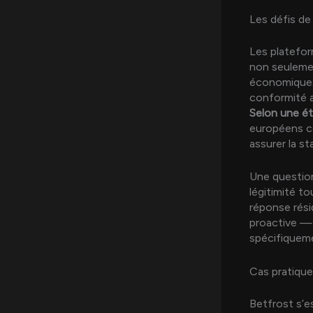
Les défis de
Les platefor
non seuleme
économiques 
conformité a
Selon une é
européens co
assurer la s
Une question
légitimité t
réponse rési
proactive —
spécifiqueme
Cas pratique
Betfrost s’e