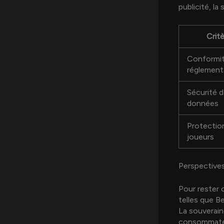
publicité, la
Crit
Conformi
réglement
Sécurité 
données
Protectio
joueurs
Perspectives
Pour rester 
telles que B
La souveraine
consommateur