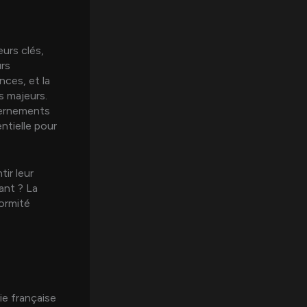
eurs clés,
rs
nces, et la
s majeurs.
vernements
ntielle pour
ir leur
ant ? La
formité
ie française