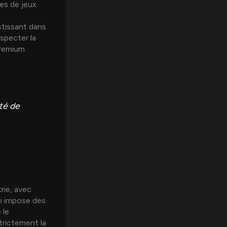
ses de jeux
stissant dans
especter la
premium.
ité de
rie, avec
ui impose des
 le
trictement la