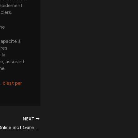
 rapidement
ciers.
ine
capacité à
ires
 la
ue, assurant
ne.
é,
c’est par
NEXT
The Evolution of Online Slot Gaming in the UK: A Strategic Perspective