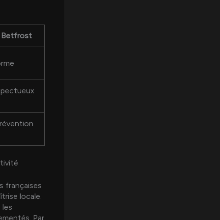
 Betfrost
orme
spectueux
prévention
tivité
s françaises
rise locale.
 les
lementés. Par