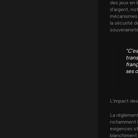
des jeux en 
d’argent, no
mécanismes d
la sécurité d
souveraineté
“C’es
tran
franç
ses o
L’impact de
La réglement
notamment la
exigences st
blanchiment 