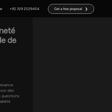
er
+92 329 2029454
Get a free proposal ❯
ineté
de de
oissance
ssor des
s questions
bilité