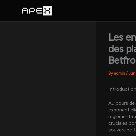
Skip
to
content
Les en
des pl
Betfro
By
admin
/
Jun
Introduction
Au cours de 
exponentiell
réglementati
cruciales con
souveraine f