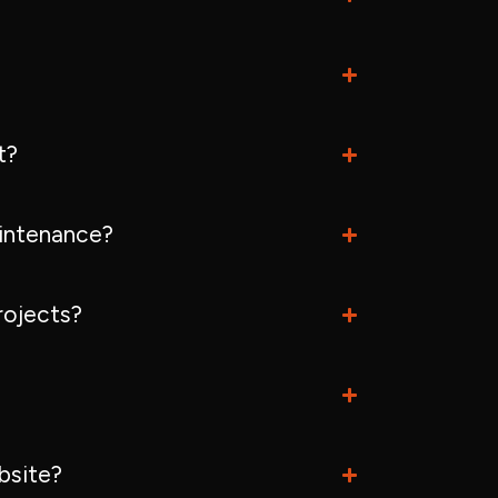
t?
intenance?
rojects?
bsite?