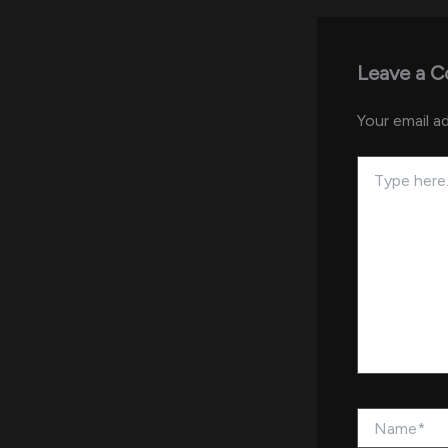
Leave a 
Your email ad
Type
here..
Name*