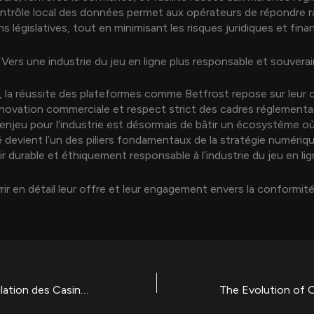
 contrôle local des données permet aux opérateurs de répondre
s législatives, tout en minimisant les risques juridiques et finan
 Vers une industrie du jeu en ligne plus responsable et souvera
e, la réussite des plateformes comme Betfrost repose sur leur 
novation commerciale et respect strict des cadres réglementa
’enjeu pour l’industrie est désormais de bâtir un écosystème où
 devient l’un des piliers fondamentaux de la stratégie numériq
ir durable et éthiquement responsable à l’industrie du jeu en lig
ir en détail leur offre et leur engagement envers la conformit
Évolution et Régulation des Casinos en Ligne : Optimiser l’Expérience en Toute Sécurité