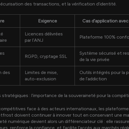
 sécurisation des transactions, et la vérification d’identité.
ère
Exigence
Cas d’application avec
té
Licences délivrées
Plateforme 100% conf
aire
par l’ANJ
des
Système sécurisé et re
RGPD, cryptage SSL
de la vie privée
n des
Limites de mise,
Outils intégrés pour la 
auto-exclusion
de l’addiction
 stratégiques : l’importance de la souveraineté pour la compéti
compétitives face à des acteurs internationaux, les plateforme
etfrost doivent continuer à innover tout en conservant une maît
té numérique devient alors un différenciateur clé : elle rassure
s, renforce la confiance, et facilite l’accès aux marchés rég