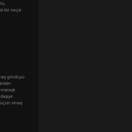
stü
lə bir neçə
araq gördüyü
zərdən
 maraqlı
aşıyır.
 üçün sınaq