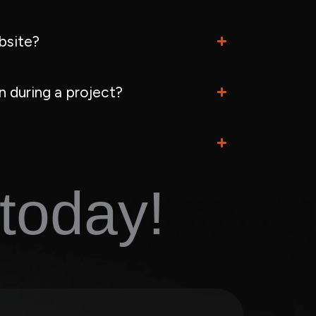
bsite?
 during a project?
today!