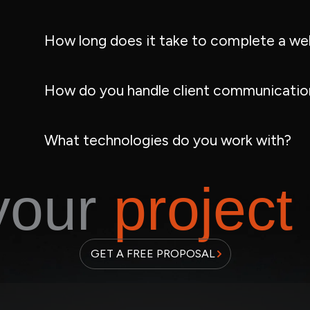
How long does it take to complete a we
How do you handle client communication
What technologies do you work with?
 your
project
GET A FREE PROPOSAL