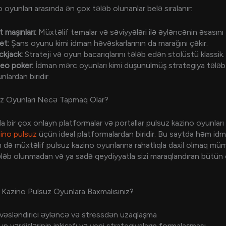
 oyunları arasında ən çox tələb olunanlar belə sıralanır:
t maşınları:
Müxtəlif temalar və səviyyələri ilə əyləncənin əsasını t
et:
Şans oyunu kimi idman həvəskarlarının da marağını çəkir.
ckjack:
Strateji və oyun bacarıqlarını tələb edən stolüstü klassik.
eo poker:
İdman mərc oyunları kimi düşünülmüş strategiya tələ
nlardan biridir.
uz Oyunları Necə Tapmaq Olar?
bir çox onlayn platformalar və portallar pulsuz kazino oyunları t
ino pulsuz
üçün ideal platformalardan biridir. Bu saytda həm id
m də müxtəlif pulsuz kazino oyunlarına rahatlıqla daxil olmaq mü
ləb olunmadan və ya sadə qeydiyyatla sizi maraqlandıran bütün 
 Kazino Pulsuz Oyunlara Baxmalısınız?
əsləndirici əyləncə və stressdən uzaqlaşma
n vərdişlərinin inkişafı və yeni strategiyaların formalaşması