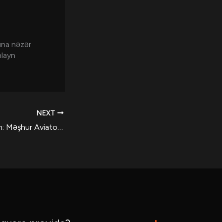
ına nəzər
nlayn
NEXT
Aviator Azərbaycan: Məşhur Aviator Oyunu və Onun İdman Portalındakı Rolu