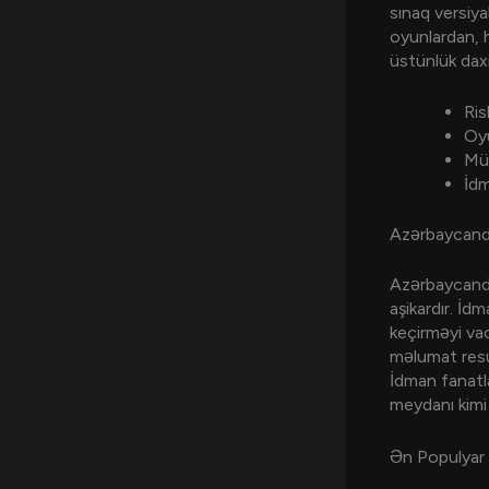
sınaq versiya
oyunlardan, h
üstünlük daxil
Ri
Oyu
Mük
İdm
Azərbaycand
Azərbaycanda
aşikardır. İdm
keçirməyi vac
məlumat resur
İdman fanatl
meydanı kimi ç
Ən Populyar 