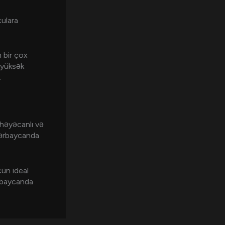
ulara
 bir çox
 yüksək
.
 həyəcanlı və
Azərbaycanda
ün ideal
ərbaycanda