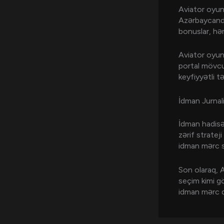
Aviator oyunu
Azərbaycanda
bonuslar, həm
Aviator oyun
portal mövcu
keyfiyyətli t
İdman Jurnali
İdman hadisəl
zərif strate
idman mərc se
Son olaraq, 
seçim kimi g
idman mərc dü