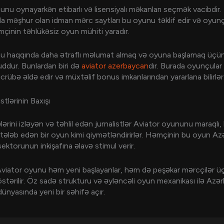
nu oynayarkən etibarlı və lisensiyalı məkanları seçmək vacibdir.
 məşhur olan idman mərc saytları bu oyunu təklif edir və oyunç
çinin təhlükəsiz oyun mühiti yaradır.
u haqqında daha ətraflı məlumat almaq və oyuna başlamaq üçün
ddur. Bunlardan biri də
aviator azerbaycan
dır. Burada oyunçular
əcrübə əldə edir və müxtəlif bonus imkanlarından yararlana bilirlər
stlərinin Baxışı
ərini izləyən və təhlil edən jurnalistlər Aviator oyununu maraqlı,
ji tələb edən bir oyun kimi qiymətləndirirlər. Həmçinin bu oyun 
ktorunun inkişafına əlavə stimul verir.
Aviator oyunu həm yeni başlayanlar, həm də peşəkar mərcçilər üç
östərilir. Öz sadə strukturu və əyləncəli oyun mexanikası ilə Az
nyasında yeni bir səhifə açır.