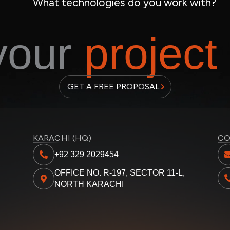
What technologies do you work with?
 your
project
GET A FREE PROPOSAL
KARACHI (HQ)
CO
+92 329 2029454
OFFICE NO. R-197, SECTOR 11-L,
NORTH KARACHI