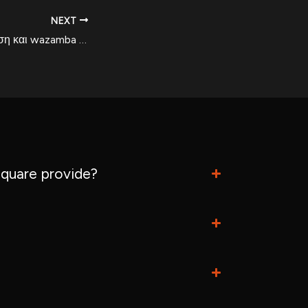
NEXT
Εντυπωσιακή Δράση και wazamba casino Μια Συναρπαστική Εμπειρία
quare provide?