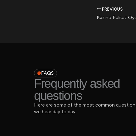
PREVIOUS
FAQS
Frequently asked
questions
Here are some of the most common question
we hear day to day.