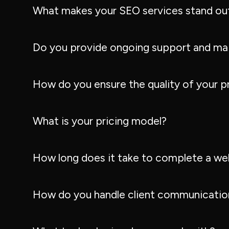
What makes your SEO services stand ou
Do you provide ongoing support and ma
How do you ensure the quality of your p
What is your pricing model?
How long does it take to complete a we
How do you handle client communication